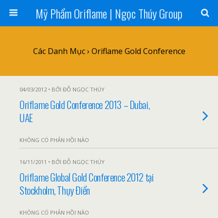
Mỹ Phẩm Oriflame | Ngọc Thúy Group
Các Danh Mục ›
Oriflame Gold Conference
04/03/2012 • BỞI ĐỖ NGỌC THÚY
Oriflame Gold Conference 2013 – Dubai,
UAE
KHÔNG CÓ PHẢN HỒI NÀO
16/11/2011 • BỞI ĐỖ NGỌC THÚY
Oriflame Global Gold Conference 2012 tại
Stockholm, Thụy Điển
KHÔNG CÓ PHẢN HỒI NÀO