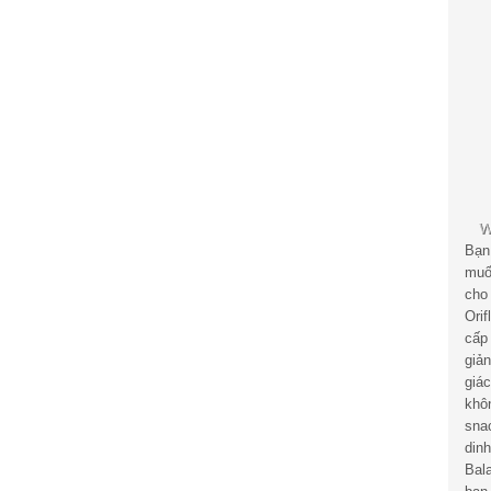
Bạn
muố
cho
Ori
cấp
giả
giá
khô
sna
din
Bal