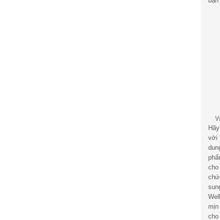
bạn 
Hãy
vời
dun
phẩ
cho
chứ
sun
Wel
mịn
cho