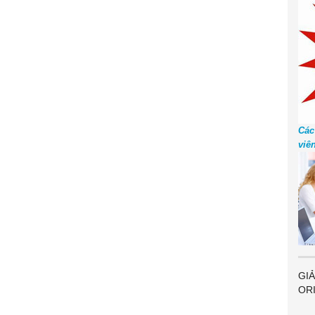
Các
viê
GIẢ
OR