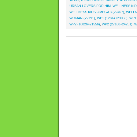
URBAN LOVERS FOR HIM
,
WELLNESS KIDS
WELLNESS KIDS OMEGA 3 (22467)
,
WELLN
WOMAN (22791)
,
WP1 (12814+23056)
,
WP1 
WP2 (18826+21556)
,
WP2 (27108+24251)
,
W