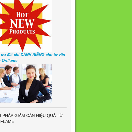
 ưu đãi chỉ DÀNH RIÊNG cho tư vấn
n Oriflame
I PHÁP GIẢM CÂN HIỆU QUẢ TỪ
IFLAME