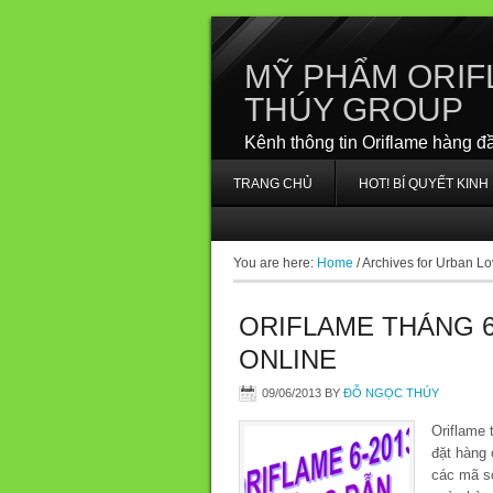
MỸ PHẨM ORIF
THÚY GROUP
Kênh thông tin Oriflame hàng đ
TRANG CHỦ
HOT! BÍ QUYẾT KIN
You are here:
Home
/
Archives for Urban Lo
ORIFLAME THÁNG 6
ONLINE
09/06/2013
BY
ĐỖ NGỌC THÚY
Oriflame 
đặt hàng 
các mã số