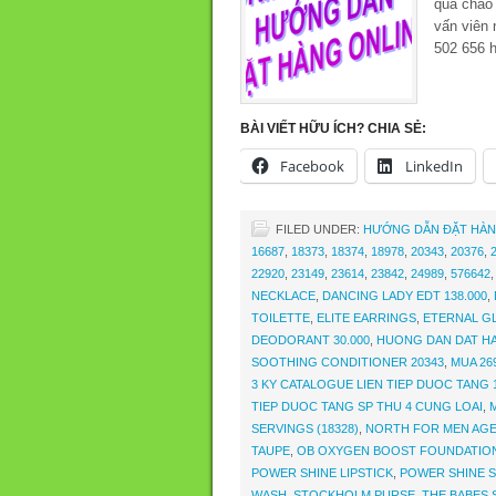
quà chào
vấn viên 
502 656 
BÀI VIẾT HỮU ÍCH? CHIA SẺ:
Facebook
LinkedIn
FILED UNDER:
HƯỚNG DẪN ĐẶT HÀN
16687
,
18373
,
18374
,
18978
,
20343
,
20376
,
22920
,
23149
,
23614
,
23842
,
24989
,
576642
NECKLACE
,
DANCING LADY EDT 138.000
,
TOILETTE
,
ELITE EARRINGS
,
ETERNAL G
DEODORANT 30.000
,
HUONG DAN DAT HA
SOOTHING CONDITIONER 20343
,
MUA 26
3 KY CATALOGUE LIEN TIEP DUOC TANG 1
TIEP DUOC TANG SP THU 4 CUNG LOAI
,
SERVINGS (18328)
,
NORTH FOR MEN AG
TAUPE
,
OB OXYGEN BOOST FOUNDATIO
POWER SHINE LIPSTICK
,
POWER SHINE S
WASH
,
STOCKHOLM PURSE
,
THE BABES 