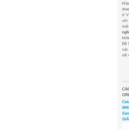
khá
doa
ở V
với
mộ
ngh
khôn
Để 
các
nối 
CÁ
OR
Cat
NHI
Sản
GIẢ