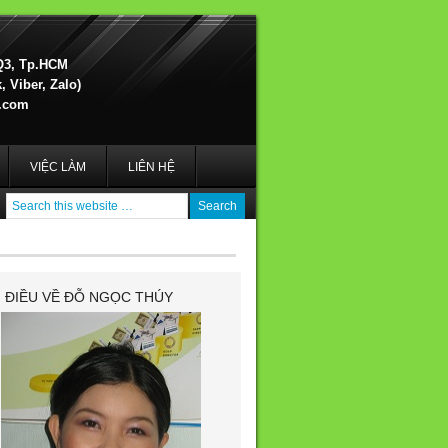
Q3, Tp.HCM
 Viber, Zalo)
.com
VIỆC LÀM
LIÊN HỆ
I ĐIỀU VỀ ĐỖ NGỌC THÚY