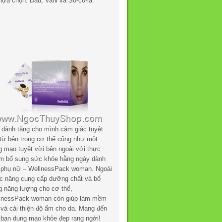
lựa chọn: Dâu, Vani và Sô-cô-la.
 dành tặng cho mình cảm giác tuyệt
 từ bên trong cơ thể cũng như một
g mạo tuyệt vời bên ngoài với thực
m bổ sung sức khỏe hằng ngày dành
 phụ nữ – WellnessPack woman. Ngoài
c năng cung cấp dưỡng chất và bổ
g năng lượng cho cơ thể,
lnessPack woman còn giúp làm mềm
 và cải thiện độ ẩm cho da. Mang đến
 bạn dung mạo khỏe đẹp rạng ngời!