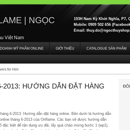
LAME | NGỌC
193H Nam Kỳ Khởi Nghĩa, P7, 
Mobile: 0909 502 656 (Facebook,
Email:
thuy.do@ngocthuyshop
ầu Việt Nam
H DOANH MỸ PHẨM ONLINE
GIỚI THIỆU
CATALOGUE SẢN PHẨM
vers for Him
-2013: HƯỚNG DẪN ĐẶT HÀNG
ĐÔ
tháng 6-2013: Hướng dẫn đặt hàng online. Bên dưới là hướng dẫn
online tháng 6-2013 của Oriflame. Các bạn sẽ được hướng dẫn
 đặc biệt để tận dụng ưu đãi, lấy quà chào mừng bước 1 (wp1),