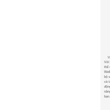
Với
thể
Wel
bộ v
và 
độn
năn
bạn