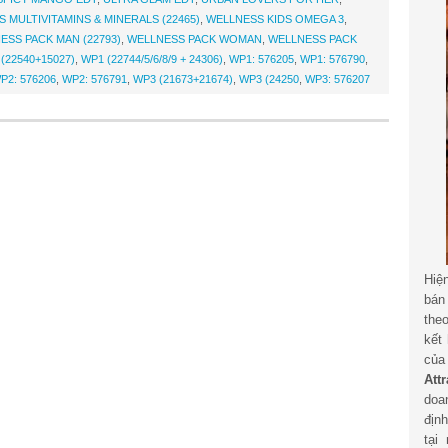
 MULTIVITAMINS & MINERALS (22465)
,
WELLNESS KIDS OMEGA 3
,
ESS PACK MAN (22793)
,
WELLNESS PACK WOMAN
,
WELLNESS PACK
(22540+15027)
,
WP1 (22744/5/6/8/9 + 24306)
,
WP1: 576205
,
WP1: 576790
,
P2: 576206
,
WP2: 576791
,
WP3 (21673+21674)
,
WP3 (24250
,
WP3: 576207
Hiệ
bán
the
kết
củ
Att
doa
địn
tại