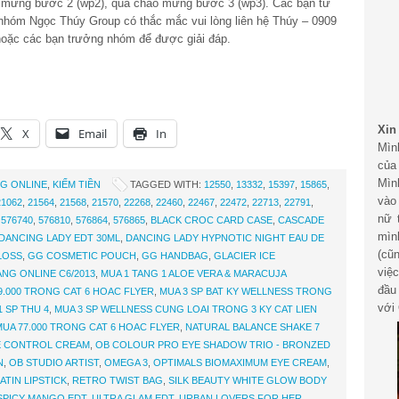
 mừng bước 2 (wp2), quà chào mừng bước 3 (wp3). Các bạn tư
nhóm Ngọc Thúy Group có thắc mắc vui lòng liên hệ Thúy – 0909
hoặc các bạn trưởng nhóm để được giải đáp.
Xin
X
Email
In
Mìn
của
Mìn
G ONLINE
,
KIẾM TIỀN
TAGGED WITH:
12550
,
13332
,
15397
,
15865
,
vào
21062
,
21564
,
21568
,
21570
,
22268
,
22460
,
22467
,
22472
,
22713
,
22791
,
nữ 
,
576740
,
576810
,
576864
,
576865
,
BLACK CROC CARD CASE
,
CASCADE
mìn
DANCING LADY EDT 30ML
,
DANCING LADY HYPNOTIC NIGHT EAU DE
(cũ
LOSS
,
GG COSMETIC POUCH
,
GG HANDBAG
,
GLACIER ICE
việ
NG ONLINE C6/2013
,
MUA 1 TANG 1 ALOE VERA & MARACUJA
đầu
9.000 TRONG CAT 6 HOAC FLYER
,
MUA 3 SP BAT KY WELLNESS TRONG
với 
 SP THU 4
,
MUA 3 SP WELLNESS CUNG LOAI TRONG 3 KY CAT LIEN
MUA 77.000 TRONG CAT 6 HOAC FLYER
,
NATURAL BALANCE SHAKE 7
E CONTROL CREAM
,
OB COLOUR PRO EYE SHADOW TRIO - BRONZED
N
,
OB STUDIO ARTIST
,
OMEGA 3
,
OPTIMALS BIOMAXIMUM EYE CREAM
,
ATIN LIPSTICK
,
RETRO TWIST BAG
,
SILK BEAUTY WHITE GLOW BODY
SPICY MANGO EDT
,
ULTRA GLAM EDT
,
URBAN LOVERS FOR HER
,