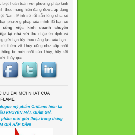
c biệt hoàn toàn với phương pháp kinh
nh theo mạng hiện đang được áp dụng
iệt Nam. Mình sẽ rất sẵn lòng chia sẻ
 bạn phương pháp của mình để bạn có
t
công việc kinh doanh chuyên
iệp tại nhà
với thu nhập ổn định và
g giới hạn tùy theo năng lực của bạn.
biết thêm về Thúy cũng như cập nhật
 thông tin mới nhất của Thúy, hãy kết
với Thúy qua:
C ƯU ĐÃI MỚI NHẤT CỦA
IFLAME
alogue mỹ phẩm Oriflame hiện tại -
ỀU KHUYẾN MÃI, GIẢM GIÁ
 phẩm mới giới thiệu trong tháng -
M GIÁ HẤP DẪN!