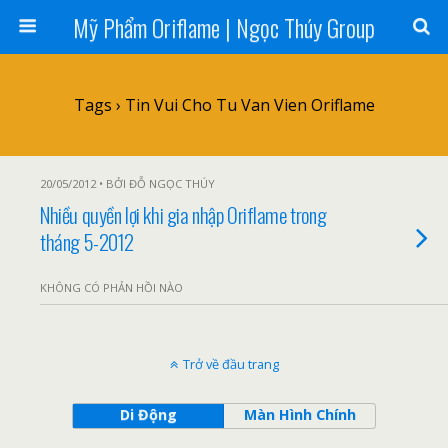
Mỹ Phẩm Oriflame | Ngọc Thúy Group
Tags › Tin Vui Cho Tu Van Vien Oriflame
20/05/2012 • BỞI ĐỖ NGỌC THÚY
Nhiều quyền lợi khi gia nhập Oriflame trong
tháng 5-2012
KHÔNG CÓ PHẢN HỒI NÀO
Trở về đầu trang
Di Động
Màn Hình Chính