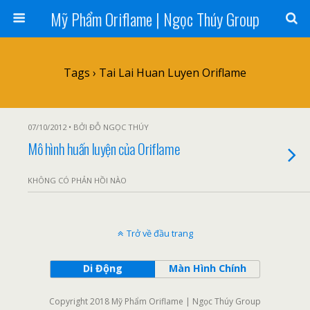
Mỹ Phẩm Oriflame | Ngọc Thúy Group
Tags › Tai Lai Huan Luyen Oriflame
07/10/2012 • BỞI ĐỖ NGỌC THÚY
Mô hình huấn luyện của Oriflame
KHÔNG CÓ PHẢN HỒI NÀO
Trở về đầu trang
Di Động
Màn Hình Chính
Copyright 2018 Mỹ Phẩm Oriflame | Ngọc Thúy Group