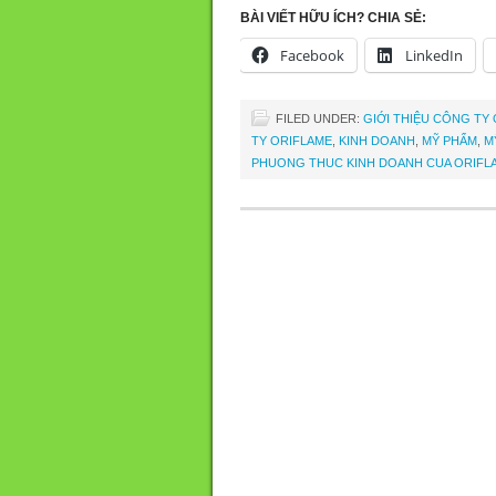
BÀI VIẾT HỮU ÍCH? CHIA SẺ:
Facebook
LinkedIn
FILED UNDER:
GIỚI THIỆU CÔNG TY
TY ORIFLAME
,
KINH DOANH
,
MỸ PHẨM
,
M
PHUONG THUC KINH DOANH CUA ORIFL