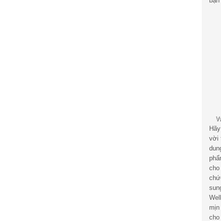
bạn 
Hãy
vời
dun
phẩ
cho
chứ
sun
Wel
mịn
cho