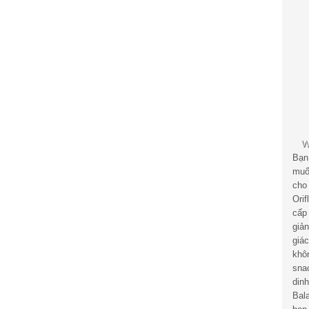
Bạn
muố
cho
Ori
cấp
giả
giá
khô
sna
din
Bal