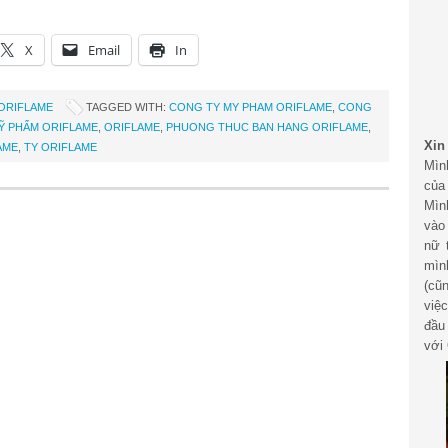
X
Email
In
 ORIFLAME
TAGGED WITH:
CONG TY MY PHAM ORIFLAME
,
CONG
Ỹ PHẨM ORIFLAME
,
ORIFLAME
,
PHUONG THUC BAN HANG ORIFLAME
,
Xin
AME
,
TY ORIFLAME
Mìn
của
Mìn
vào
nữ 
mìn
(cũ
việ
đầu
với 