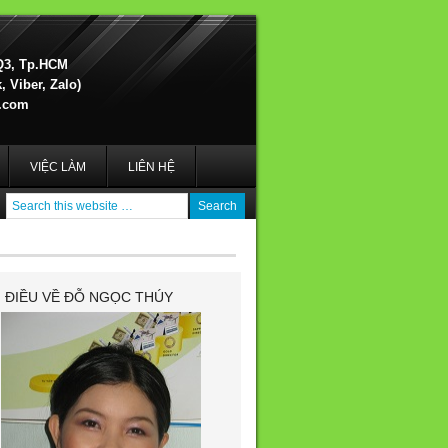
Q3, Tp.HCM
 Viber, Zalo)
.com
VIỆC LÀM
LIÊN HỆ
I ĐIỀU VỀ ĐỖ NGỌC THÚY