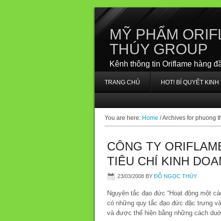
MỸ PHẨM ORIF
THÚY GROUP
Kênh thông tin Oriflame hàng đ
TRANG CHỦ
HOT! BÍ QUYẾT KIN
You are here:
Home
/
Archives for phuong t
CÔNG TY ORIFLAM
TIÊU CHÍ KINH DO
23/03/2008
BY
ĐỖ NGỌC THÚY
Nguyên tắc đạo đức “Hoạt động một các
có những quy tắc đạo đức đặc trưng v
và được thể hiện bằng những cách duớ