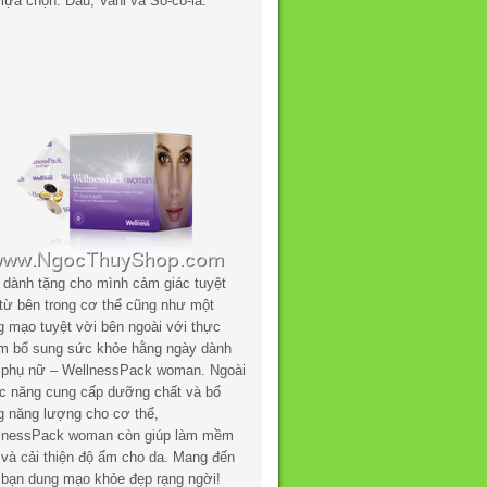
lựa chọn: Dâu, Vani và Sô-cô-la.
 dành tặng cho mình cảm giác tuyệt
 từ bên trong cơ thể cũng như một
g mạo tuyệt vời bên ngoài với thực
m bổ sung sức khỏe hằng ngày dành
 phụ nữ – WellnessPack woman. Ngoài
c năng cung cấp dưỡng chất và bổ
g năng lượng cho cơ thể,
lnessPack woman còn giúp làm mềm
 và cải thiện độ ẩm cho da. Mang đến
 bạn dung mạo khỏe đẹp rạng ngời!