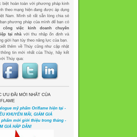
c biệt hoàn toàn với phương pháp kinh
nh theo mạng hiện đang được áp dụng
iệt Nam. Mình sẽ rất sẵn lòng chia sẻ
 bạn phương pháp của mình để bạn có
t
công việc kinh doanh chuyên
iệp tại nhà
với thu nhập ổn định và
g giới hạn tùy theo năng lực của bạn.
biết thêm về Thúy cũng như cập nhật
 thông tin mới nhất của Thúy, hãy kết
với Thúy qua:
C ƯU ĐÃI MỚI NHẤT CỦA
IFLAME
alogue mỹ phẩm Oriflame hiện tại -
ỀU KHUYẾN MÃI, GIẢM GIÁ
 phẩm mới giới thiệu trong tháng -
M GIÁ HẤP DẪN!