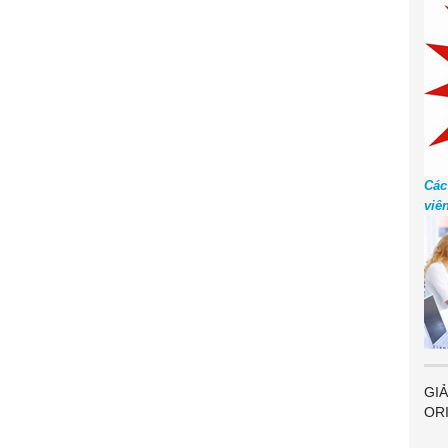
Các
viê
GIẢ
OR