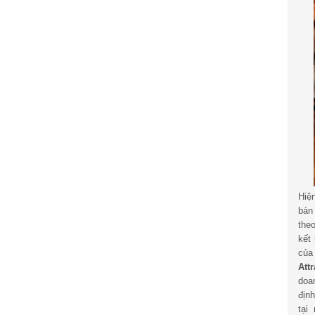
Hiệ
bán
the
kết
củ
Att
doa
địn
tại