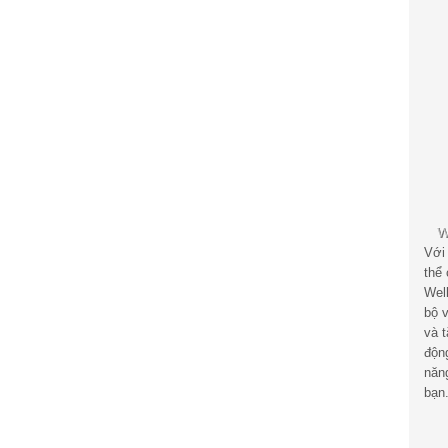
Với
thể
Wel
bộ v
và 
độn
năn
bạn