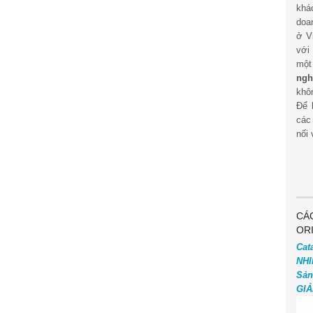
khá
doa
ở V
với
mộ
ngh
khôn
Để 
các
nối 
CÁ
OR
Cat
NHI
Sản
GIẢ