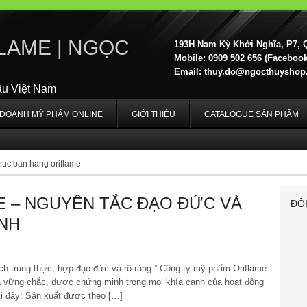
LAME | NGỌC
193H Nam Kỳ Khởi Nghĩa, P7, 
Mobile: 0909 502 656 (Facebook,
Email:
thuy.do@ngocthuyshop
ầu Việt Nam
H DOANH MỸ PHẨM ONLINE
GIỚI THIỆU
CATALOGUE SẢN PHẨM
huc ban hang oriflame
E – NGUYÊN TẮC ĐẠO ĐỨC VÀ
ĐÔ
ANH
h trung thực, hợp đạo đức và rõ ràng.” Công ty mỹ phẩm Oriflame
à vững chắc, dược chứng minh trong mọi khía cạnh của hoạt động
i đây: Sản xuất được theo […]