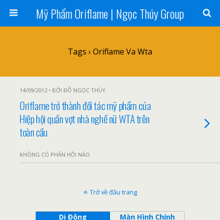
Mỹ Phẩm Oriflame | Ngọc Thúy Group
Tags › Oriflame Va Wta
14/09/2012 • BỞI ĐỖ NGỌC THÚY
Oriflame trở thành đối tác mỹ phẩm của
Hiệp hội quần vợt nhà nghề nữ WTA trên
toàn cầu
KHÔNG CÓ PHẢN HỒI NÀO
Trở về đầu trang
Di Động
Màn Hình Chính