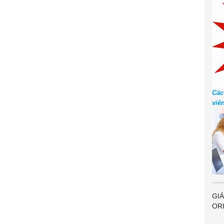
Các
viê
GIẢ
OR