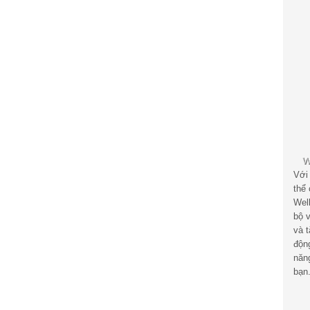
Với
thể
Wel
bộ v
và 
độn
năn
bạn