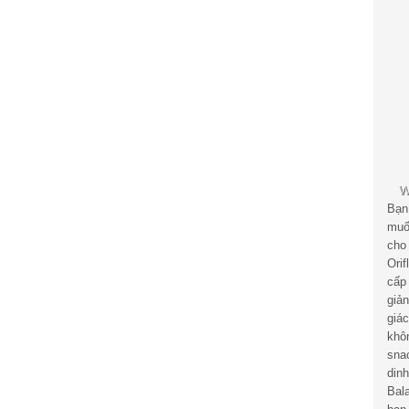
Bạn
muố
cho
Ori
cấp
giả
giá
khô
sna
din
Bal