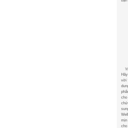
bạn 
Hãy
vời
dun
phẩ
cho
chứ
sun
Wel
mịn
cho