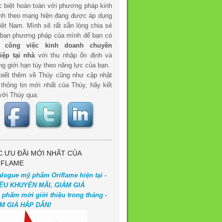
c biệt hoàn toàn với phương pháp kinh
nh theo mạng hiện đang được áp dụng
iệt Nam. Mình sẽ rất sẵn lòng chia sẻ
 bạn phương pháp của mình để bạn có
t
công việc kinh doanh chuyên
iệp tại nhà
với thu nhập ổn định và
g giới hạn tùy theo năng lực của bạn.
biết thêm về Thúy cũng như cập nhật
 thông tin mới nhất của Thúy, hãy kết
với Thúy qua:
C ƯU ĐÃI MỚI NHẤT CỦA
IFLAME
alogue mỹ phẩm Oriflame hiện tại -
ỀU KHUYẾN MÃI, GIẢM GIÁ
 phẩm mới giới thiệu trong tháng -
M GIÁ HẤP DẪN!