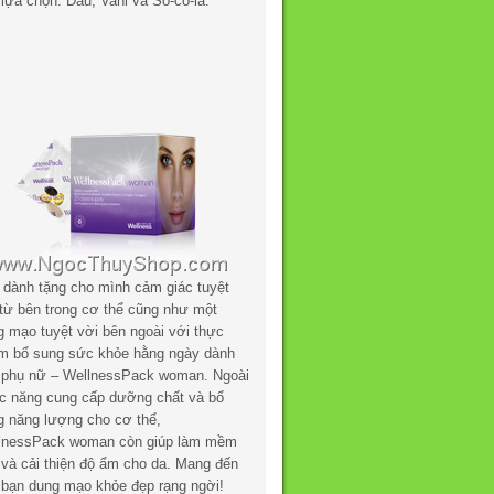
lựa chọn: Dâu, Vani và Sô-cô-la.
 dành tặng cho mình cảm giác tuyệt
 từ bên trong cơ thể cũng như một
g mạo tuyệt vời bên ngoài với thực
m bổ sung sức khỏe hằng ngày dành
 phụ nữ – WellnessPack woman. Ngoài
c năng cung cấp dưỡng chất và bổ
g năng lượng cho cơ thể,
lnessPack woman còn giúp làm mềm
 và cải thiện độ ẩm cho da. Mang đến
 bạn dung mạo khỏe đẹp rạng ngời!