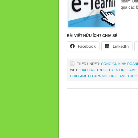
phẩm Ori
qua các b
BÀI VIẾT HỮU ÍCH? CHIA SẺ:
Facebook
LinkedIn
FILED UNDER:
CÔNG CỤ KINH DOAN
WITH:
DAO TAO TRUC TUYEN ORIFLAME
ORIFLAME ELEARNING
,
ORIFLAME TRUC