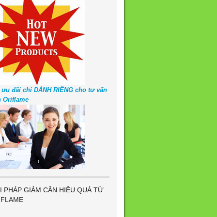
 ưu đãi chỉ DÀNH RIÊNG cho tư vấn
n Oriflame
I PHÁP GIẢM CÂN HIỆU QUẢ TỪ
IFLAME