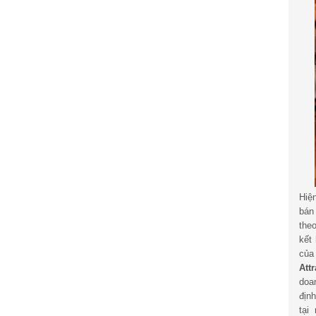
Hiệ
bán
the
kết
củ
Att
doa
địn
tại