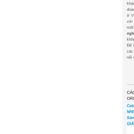
khá
doa
ở V
với
mộ
ngh
khôn
Để 
các
nối 
CÁ
OR
Cat
NHI
Sản
GIẢ