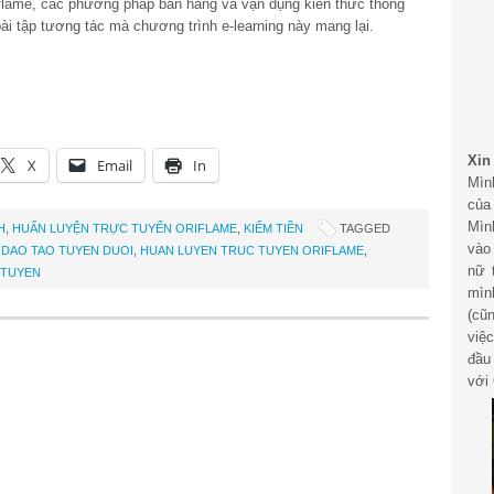
flame, các phương pháp bán hàng và vận dụng kiến thức thông
ài tập tương tác mà chương trình e-learning này mang lại.
Xin
X
Email
In
Mìn
của
Mìn
H
,
HUẤN LUYỆN TRỰC TUYẾN ORIFLAME
,
KIẾM TIỀN
TAGGED
vào
,
DAO TAO TUYEN DUOI
,
HUAN LUYEN TRUC TUYEN ORIFLAME
,
nữ 
 TUYEN
mìn
(cũ
việ
đầu
với 