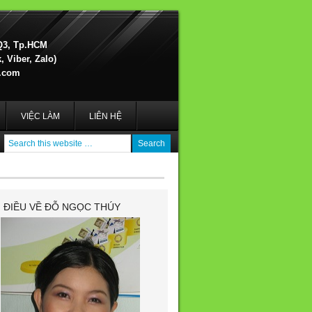
Q3, Tp.HCM
 Viber, Zalo)
.com
VIỆC LÀM
LIÊN HỆ
I ĐIỀU VỀ ĐỖ NGỌC THÚY