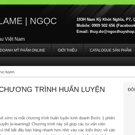
LAME | NGỌC
193H Nam Kỳ Khởi Nghĩa, P7, 
Mobile: 0909 502 656 (Facebook,
Email:
thuy.do@ngocthuyshop
ầu Việt Nam
H DOANH MỸ PHẨM ONLINE
GIỚI THIỆU
CATALOGUE SẢN PHẨM
truc tuyen
 CHƯƠNG TRÌNH HUẤN LUYỆN
ĐÔ
 sẽ sớm ra mắt chương trình huấn luyện kinh doanh Bước 1 phiên
tuyến (e-learning)! Chương trình này sẽ giúp các tư vấn viên
có thể bắt đầu bán hàng nhanh hơn nhờ vào các kiến thức về sản