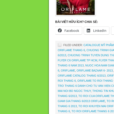
BÀI VIẾT HỮU ÍCH? CHIA SẺ:
Facebook
LinkedIn
FILED UNDER:
CATALOGUE MỸ PHẨM
ORIFLAME THANG 6
,
CHUONG TRINH GIA
6/2013
,
CHUONG TRINH TUYEN DUNG THA
FLYER C6 ORIFLAME TP HCM
,
FLYER THA
THANG 6 NAM 2013
,
NUOC HOA NAM GIAM
6
,
ORIFLAME
,
ORIFLAME BAZAAR 6- 2013
ORIFLAME CATALOG THANG 6/2013
,
ORIF
ROI THANG 6
,
ORIFLAME TO ROI THANG 
TRO THANG 6 DANH CHO TU VAN VIEN C
MAI NOI BO NGOC THUY
,
THONG TIN KHU
THANG 6/2013
,
TO ROI CUA ORIFLAME T
GIAM GIA THANG 6/2013 ORIFLAME
,
TO R
THANG 6 2013
,
TO ROI KHUYEN MAI ORIF
THANG 6
,
TO ROI ORIFLAME THANG 6 20