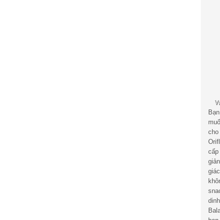
Bạn
muố
cho
Ori
cấp
giả
giá
khô
sna
din
Bal