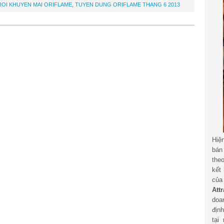
ROI KHUYEN MAI ORIFLAME
,
TUYEN DUNG ORIFLAME THANG 6 2013
Hiệ
bán
the
kết
củ
Att
doa
địn
tại