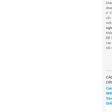
khá
doa
ở V
với
mộ
ngh
khôn
Để 
các
nối 
CÁ
OR
Cat
NHI
Sản
GIẢ