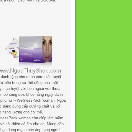
lựa chọn: Dâu, Vani và Sô-cô-la.
 dành tặng cho mình cảm giác tuyệt
 từ bên trong cơ thể cũng như một
g mạo tuyệt vời bên ngoài với thực
m bổ sung sức khỏe hằng ngày dành
 phụ nữ – WellnessPack woman. Ngoài
c năng cung cấp dưỡng chất và bổ
g năng lượng cho cơ thể,
lnessPack woman còn giúp làm mềm
 và cải thiện độ ẩm cho da. Mang đến
 bạn dung mạo khỏe đẹp rạng ngời!