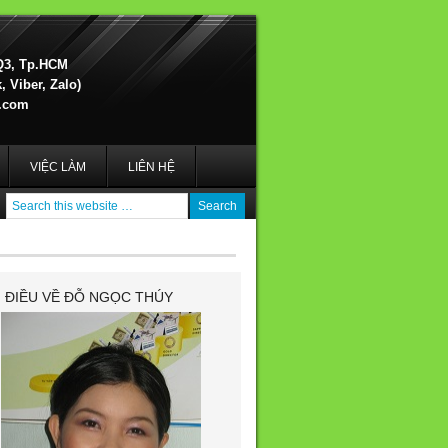
Q3, Tp.HCM
 Viber, Zalo)
.com
VIỆC LÀM
LIÊN HỆ
I ĐIỀU VỀ ĐỖ NGỌC THÚY