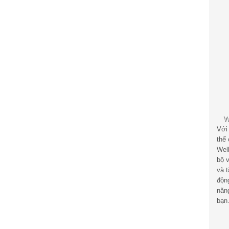
Với
thể
Wel
bộ v
và 
độn
năn
bạn