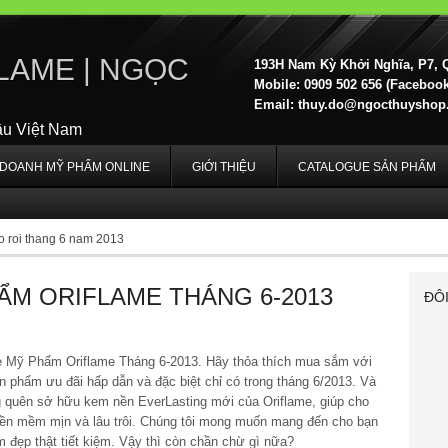
LAME | NGỌC
193H Nam Kỳ Khởi Nghĩa, P7, 
Mobile: 0909 502 656 (Facebook,
Email:
thuy.do@ngocthuyshop
ầu Việt Nam
H DOANH MỸ PHẨM ONLINE
GIỚI THIỆU
CATALOGUE SẢN PHẨM
to roi thang 6 nam 2013
ẨM ORIFLAME THÁNG 6-2013
ĐÔ
e Mỹ Phẩm Oriflame Tháng 6-2013. Hãy thỏa thích mua sắm với
 phẩm ưu đãi hấp dẫn và đặc biệt chỉ có trong tháng 6/2013. Và
 quên sở hữu kem nền EverLasting mới của Oriflame, giúp cho
nền mềm mịn và lâu trôi. Chúng tôi mong muốn mang đến cho bạn
m đẹp thật tiết kiệm. Vậy thì còn chần chừ gì nữa?