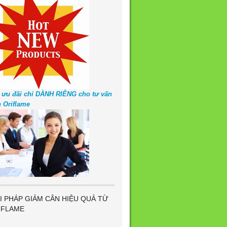
 ưu đãi chỉ DÀNH RIÊNG cho tư vấn
n Oriflame
I PHÁP GIẢM CÂN HIỆU QUẢ TỪ
IFLAME