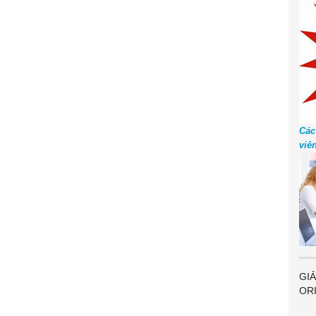
Các
viê
GIẢ
OR