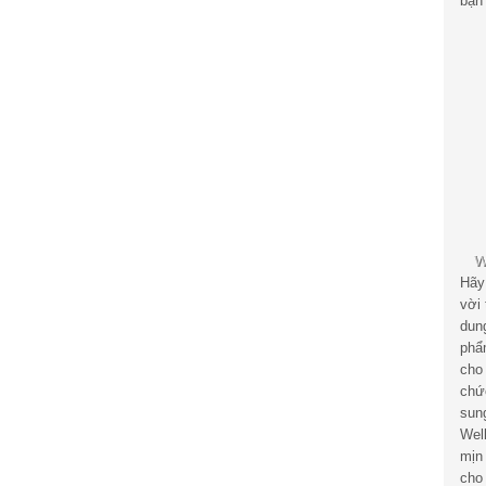
bạn 
Hãy
vời
dun
phẩ
cho
chứ
sun
Wel
mịn
cho