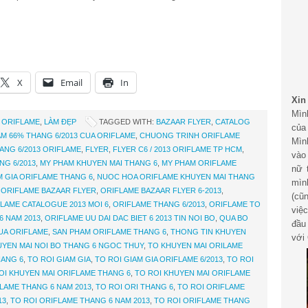
X
Email
In
Xin
Mìn
 ORIFLAME
,
LÀM ĐẸP
TAGGED WITH:
BAZAAR FLYER
,
CATALOG
của
M 66% THANG 6/2013 CUA ORIFLAME
,
CHUONG TRINH ORIFLAME
Mìn
NG 6/2013 ORIFLAME
,
FLYER
,
FLYER C6 / 2013 ORIFLAME TP HCM
,
vào
NG 6/2013
,
MY PHAM KHUYEN MAI THANG 6
,
MY PHAM ORIFLAME
nữ 
 GIA ORIFLAME THANG 6
,
NUOC HOA ORIFLAME KHUYEN MAI THANG
mìn
,
ORIFLAME BAZAAR FLYER
,
ORIFLAME BAZAAR FLYER 6-2013
,
(cũ
LAME CATALOGUE 2013 MOI 6
,
ORIFLAME THANG 6/2013
,
ORIFLAME TO
việ
6 NAM 2013
,
ORIFLAME UU DAI DAC BIET 6 2013 TIN NOI BO
,
QUA BO
đầu
UA ORIFLAME
,
SAN PHAM ORIFLAME THANG 6
,
THONG TIN KHUYEN
với 
YEN MAI NOI BO THANG 6 NGOC THUY
,
TO KHUYEN MAI ORILAME
HANG 6
,
TO ROI GIAM GIA
,
TO ROI GIAM GIA ORIFLAME 6/2013
,
TO ROI
OI KHUYEN MAI ORIFLAME THANG 6
,
TO ROI KHUYEN MAI ORIFLAME
LAME THANG 6 NAM 2013
,
TO ROI ORI THANG 6
,
TO ROI ORIFLAME
13
,
TO ROI ORIFLAME THANG 6 NAM 2013
,
TO ROI ORIFLAME THANG