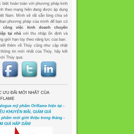
c biệt hoàn toàn với phương pháp kinh
nh theo mạng hiện đang được áp dụng
iệt Nam. Mình sẽ rất sẵn lòng chia sẻ
 bạn phương pháp của mình để bạn có
t
công việc kinh doanh chuyên
iệp tại nhà
với thu nhập ổn định và
g giới hạn tùy theo năng lực của bạn.
biết thêm về Thúy cũng như cập nhật
 thông tin mới nhất của Thúy, hãy kết
với Thúy qua:
C ƯU ĐÃI MỚI NHẤT CỦA
IFLAME
alogue mỹ phẩm Oriflame hiện tại -
ỀU KHUYẾN MÃI, GIẢM GIÁ
 phẩm mới giới thiệu trong tháng -
M GIÁ HẤP DẪN!