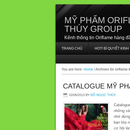
MỸ PHẨM ORIF
THÚY GROUP
Kênh thông tin Oriflame hàng đ
TRANG CHỦ
HOT! BÍ QUYẾT KIN
You are here:
Home
/
Archives for oriflame 
CATALOGUE MỸ PH
02/06/2013
BY
ĐỖ NGỌC THÚY
Catalogu
những sản
nhớ đừng
bạn lớp 
cơ hội là