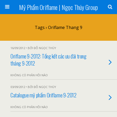
Mỹ Phẩm Oriflame | Ngọc Thúy Group
Tags › Oriflame Thang 9
16/09/2012 • BỞI ĐỖ NGỌC THÚY
Oriflame 9-2012: Tổng kết các ưu đãi trong
tháng 9-2012
KHÔNG CÓ PHẢN HỒI NÀO
03/09/2012 • BỞI ĐỖ NGỌC THÚY
Catalogue mỹ phẩm Oriflame 9-2012
KHÔNG CÓ PHẢN HỒI NÀO