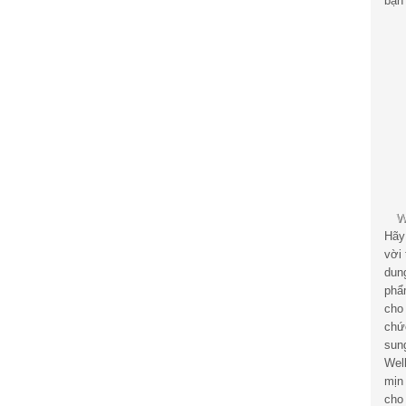
bạn 
Hãy
vời
dun
phẩ
cho
chứ
sun
Wel
mịn
cho