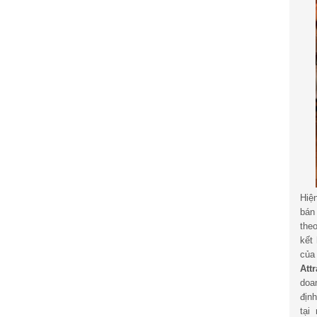
Hiệ
bán
the
kết
củ
Att
doa
địn
tại