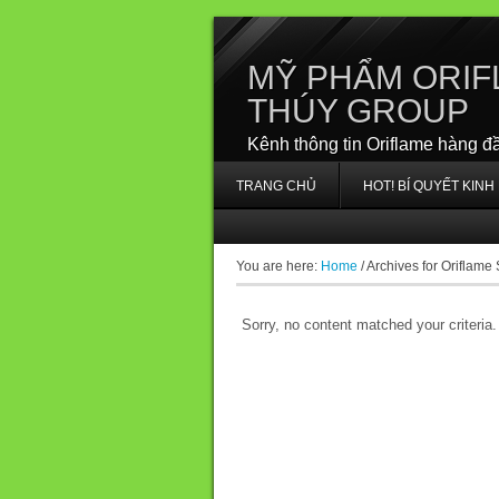
MỸ PHẨM ORIF
THÚY GROUP
Kênh thông tin Oriflame hàng đ
TRANG CHỦ
HOT! BÍ QUYẾT KIN
You are here:
Home
/
Archives for Oriflame
Sorry, no content matched your criteria.