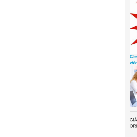
Các
viê
GIẢ
OR