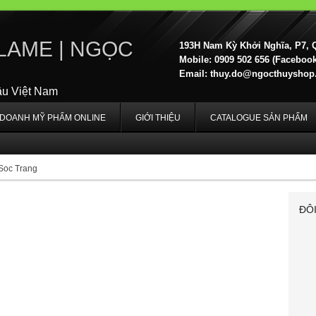
LAME | NGỌC
193H Nam Kỳ Khởi Nghĩa, P7, 
Mobile: 0909 502 656 (Facebook,
Email:
thuy.do@ngocthuyshop
ầu Việt Nam
H DOANH MỸ PHẨM ONLINE
GIỚI THIỆU
CATALOGUE SẢN PHẨM
 Soc Trang
ĐÔ