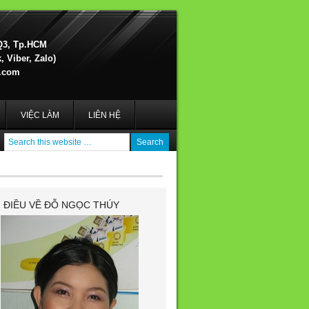
Q3, Tp.HCM
 Viber, Zalo)
.com
VIỆC LÀM
LIÊN HỆ
I ĐIỀU VỀ ĐỖ NGỌC THÚY