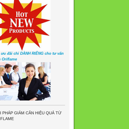
 ưu đãi chỉ DÀNH RIÊNG cho tư vấn
n Oriflame
I PHÁP GIẢM CÂN HIỆU QUẢ TỪ
IFLAME