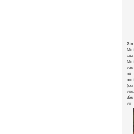
Xin
Mìn
của
Mìn
vào
nữ 
mìn
(cũ
việ
đầu
với 