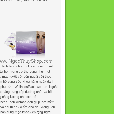
lựa chọn: Dâu, Vani và Sô-cô-la.
 dành tặng cho mình cảm giác tuyệt
 từ bên trong cơ thể cũng như một
g mạo tuyệt vời bên ngoài với thực
m bổ sung sức khỏe hằng ngày dành
 phụ nữ – WellnessPack woman. Ngoài
c năng cung cấp dưỡng chất và bổ
g năng lượng cho cơ thể,
lnessPack woman còn giúp làm mềm
 và cải thiện độ ẩm cho da. Mang đến
 bạn dung mạo khỏe đẹp rạng ngời!