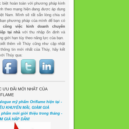
c biệt hoàn toàn với phương pháp kinh
nh theo mạng hiện đang được áp dụng
iệt Nam. Mình sẽ rất sẵn lòng chia sẻ
 bạn phương pháp của mình để bạn có
t
công việc kinh doanh chuyên
iệp tại nhà
với thu nhập ổn định và
g giới hạn tùy theo năng lực của bạn.
biết thêm về Thúy cũng như cập nhật
 thông tin mới nhất của Thúy, hãy kết
với Thúy qua:
C ƯU ĐÃI MỚI NHẤT CỦA
IFLAME
alogue mỹ phẩm Oriflame hiện tại -
ỀU KHUYẾN MÃI, GIẢM GIÁ
 phẩm mới giới thiệu trong tháng -
M GIÁ HẤP DẪN!