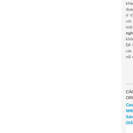
khá
doa
ở V
với
mộ
ngh
khôn
Để 
các
nối 
CÁ
OR
Cat
NHI
Sản
GIẢ