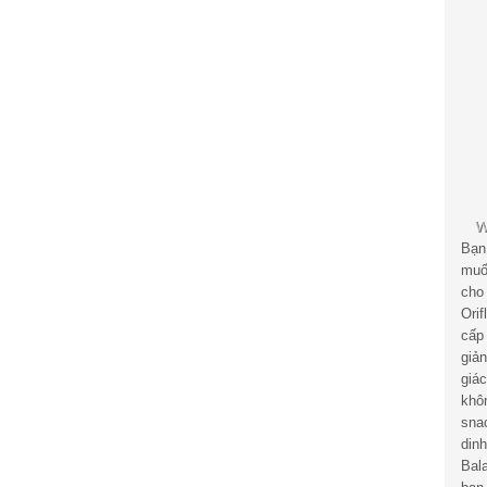
Bạn
muố
cho
Ori
cấp
giả
giá
khô
sna
din
Bal