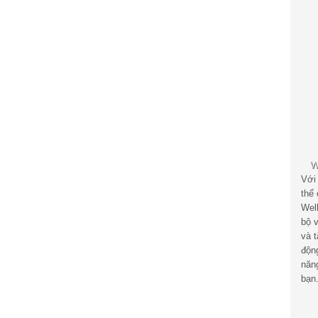
Với
thể
Wel
bộ v
và 
độn
năn
bạn