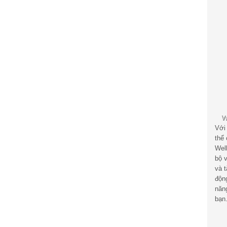
Với
thể
Wel
bộ v
và 
độn
năn
bạn