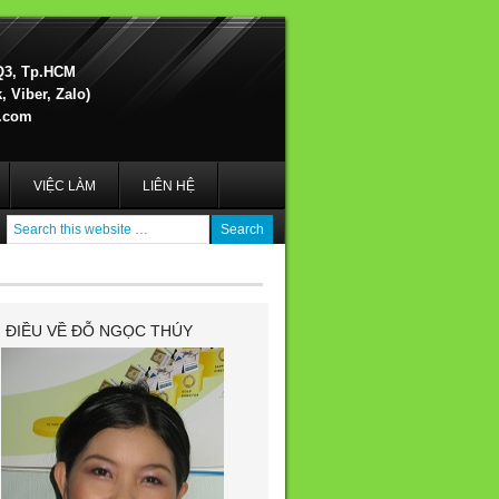
Q3, Tp.HCM
 Viber, Zalo)
.com
VIỆC LÀM
LIÊN HỆ
I ĐIỀU VỀ ĐỖ NGỌC THÚY