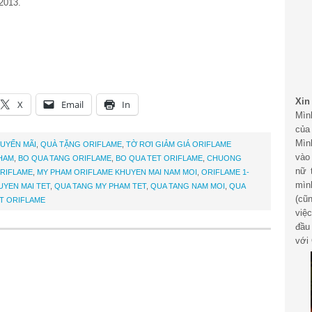
2013.
Xin
X
Email
In
Mìn
của
Mìn
UYẾN MÃI
,
QUÀ TẶNG ORIFLAME
,
TỜ RƠI GIẢM GIÁ ORIFLAME
vào
HAM
,
BO QUA TANG ORIFLAME
,
BO QUA TET ORIFLAME
,
CHUONG
nữ 
RIFLAME
,
MY PHAM ORIFLAME KHUYEN MAI NAM MOI
,
ORIFLAME 1-
mìn
UYEN MAI TET
,
QUA TANG MY PHAM TET
,
QUA TANG NAM MOI
,
QUA
(cũ
T ORIFLAME
việ
đầu
với 