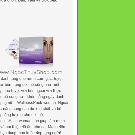
lựa chọn: Dâu, Vani và Sô-cô-la.
 dành tặng cho mình cảm giác tuyệt
 từ bên trong cơ thể cũng như một
g mạo tuyệt vời bên ngoài với thực
m bổ sung sức khỏe hằng ngày dành
 phụ nữ – WellnessPack woman. Ngoài
c năng cung cấp dưỡng chất và bổ
g năng lượng cho cơ thể,
lnessPack woman còn giúp làm mềm
 và cải thiện độ ẩm cho da. Mang đến
 bạn dung mạo khỏe đẹp rạng ngời!