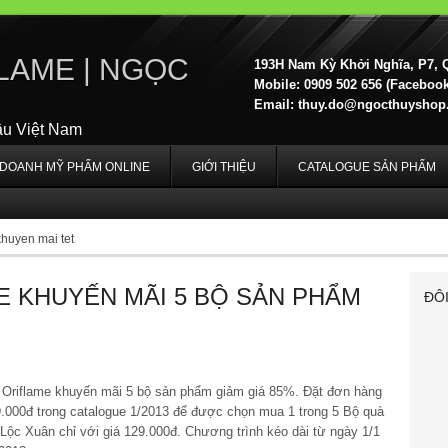
LAME | NGỌC
193H Nam Kỳ Khởi Nghĩa, P7, 
Mobile: 0909 502 656 (Facebook,
Email:
thuy.do@ngocthuyshop
ầu Việt Nam
H DOANH MỸ PHẨM ONLINE
GIỚI THIỆU
CATALOGUE SẢN PHẨM
khuyen mai tet
E KHUYẾN MÃI 5 BỘ SẢN PHẨM
ĐÔ
Oriflame khuyến mãi 5 bộ sản phẩm giảm giá 85%. Đặt đơn hàng
99.000đ trong catalogue 1/2013 để được chọn mua 1 trong 5 Bộ quà
Lộc Xuân chỉ với giá 129.000đ. Chương trình kéo dài từ ngày 1/1