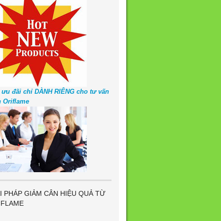
 ưu đãi chỉ DÀNH RIÊNG cho tư vấn
n Oriflame
I PHÁP GIẢM CÂN HIỆU QUẢ TỪ
IFLAME