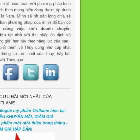
c biệt hoàn toàn với phương pháp kinh
nh theo mạng hiện đang được áp dụng
iệt Nam. Mình sẽ rất sẵn lòng chia sẻ
 bạn phương pháp của mình để bạn có
t
công việc kinh doanh chuyên
iệp tại nhà
với thu nhập ổn định và
g giới hạn tùy theo năng lực của bạn.
biết thêm về Thúy cũng như cập nhật
 thông tin mới nhất của Thúy, hãy kết
với Thúy qua:
C ƯU ĐÃI MỚI NHẤT CỦA
IFLAME
alogue mỹ phẩm Oriflame hiện tại -
ỀU KHUYẾN MÃI, GIẢM GIÁ
 phẩm mới giới thiệu trong tháng -
M GIÁ HẤP DẪN!