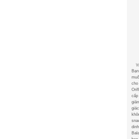
Bạn
muố
cho
Ori
cấp
giả
giá
khô
sna
din
Bal