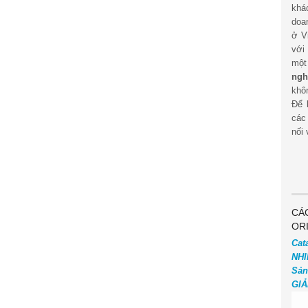
khá
doa
ở V
với
mộ
ngh
khôn
Để 
các
nối 
CÁ
OR
Cat
NHI
Sản
GIẢ