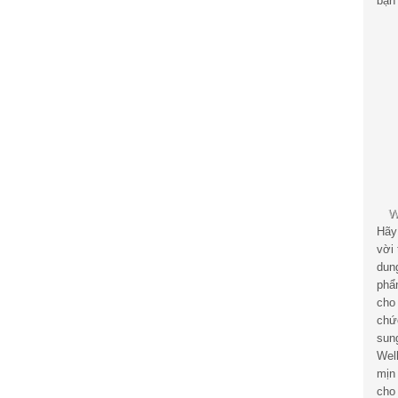
bạn 
Hãy
vời
dun
phẩ
cho
chứ
sun
Wel
mịn
cho