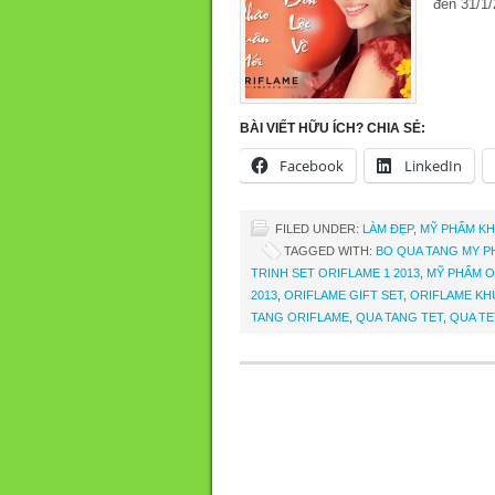
đến 31/1/
BÀI VIẾT HỮU ÍCH? CHIA SẺ:
Facebook
LinkedIn
FILED UNDER:
LÀM ĐẸP
,
MỸ PHẨM KH
TAGGED WITH:
BO QUA TANG MY P
TRINH SET ORIFLAME 1 2013
,
MỸ PHẨM O
2013
,
ORIFLAME GIFT SET
,
ORIFLAME KH
TANG ORIFLAME
,
QUA TANG TET
,
QUA TE