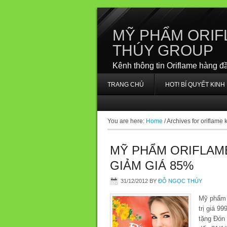
MỸ PHẨM ORIF
THÚY GROUP
Kênh thông tin Oriflame hàng đ
TRANG CHỦ
HOT! BÍ QUYẾT KIN
You are here:
Home
/
Archives for oriflame 
MỸ PHẨM ORIFLAM
GIẢM GIÁ 85%
31/12/2012
BY
ĐỖ NGỌC THÚY
Mỹ phẩm 
trị giá 9
tặng Đón 