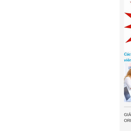
Các
viê
GIẢ
OR