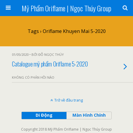
Mỹ Phẩm Oriflame | Ngọc Thúy Group
Tags › Oriflame Khuyen Mai 5-2020
01/05/2020 • BỞI ĐỖ NGỌC THÚY
Catalogue mỹ phẩm Oriflame 5-2020
KHÔNG CÓ PHẢN HỒI NÀO
Trở về đầu trang
Di Động
Màn Hình Chính
Copyright 2018 Mỹ Phẩm Oriflame | Ngọc Thúy Group