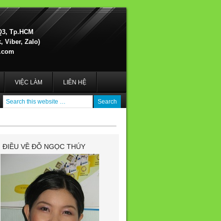
Q3, Tp.HCM
 Viber, Zalo)
.com
VIỆC LÀM
LIÊN HỆ
I ĐIỀU VỀ ĐỖ NGỌC THÚY