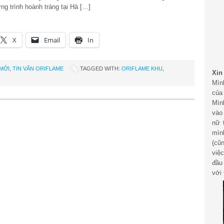
g trình hoành tráng tại Hà […]
X
Email
In
MỚI
,
TIN VẮN ORIFLAME
TAGGED WITH:
ORIFLAME KHU
,
Xin
Mìn
của
Mìn
vào
nữ 
mìn
(cũ
việ
đầu
với 