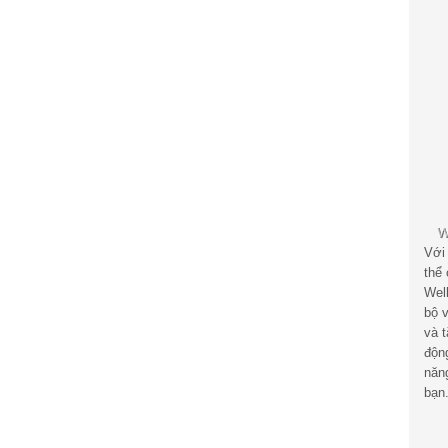
Với
thể
Wel
bộ v
và 
độn
năn
bạn