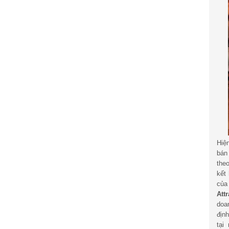
Hiệ
bán
the
kết
củ
Att
doa
địn
tại