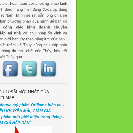
c biệt hoàn toàn với phương pháp kinh
nh theo mạng hiện đang được áp dụng
iệt Nam. Mình sẽ rất sẵn lòng chia sẻ
 bạn phương pháp của mình để bạn có
t
công việc kinh doanh chuyên
iệp tại nhà
với thu nhập ổn định và
g giới hạn tùy theo năng lực của bạn.
biết thêm về Thúy cũng như cập nhật
 thông tin mới nhất của Thúy, hãy kết
với Thúy qua:
C ƯU ĐÃI MỚI NHẤT CỦA
IFLAME
alogue mỹ phẩm Oriflame hiện tại -
ỀU KHUYẾN MÃI, GIẢM GIÁ
 phẩm mới giới thiệu trong tháng -
M GIÁ HẤP DẪN!