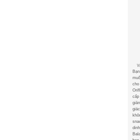
Bạn
muố
cho
Ori
cấp
giả
giá
khô
sna
din
Bal