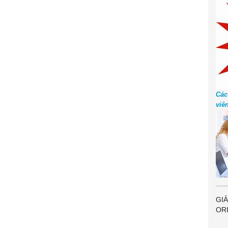
Các
viê
GIẢ
OR