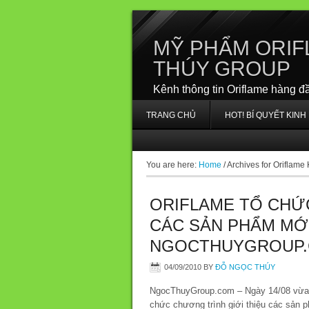
MỸ PHẨM ORIF
THÚY GROUP
Kênh thông tin Oriflame hàng đ
TRANG CHỦ
HOT! BÍ QUYẾT KIN
You are here:
Home
/
Archives for Oriflame
ORIFLAME TỔ CHỨ
CÁC SẢN PHẨM MỚI
NGOCTHUYGROUP
04/09/2010
BY
ĐỖ NGỌC THÚY
NgocThuyGroup.com – Ngày 14/08 vừa qu
chức chương trình giới thiệu các sản 