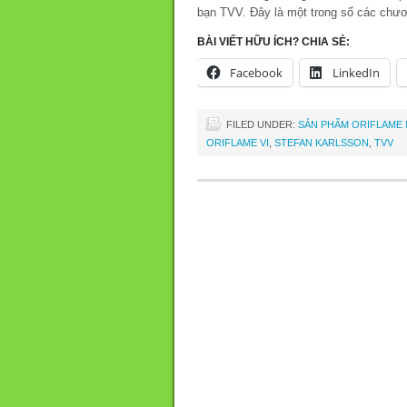
bạn TVV. Đây là một trong số các chươn
BÀI VIẾT HỮU ÍCH? CHIA SẺ:
Facebook
LinkedIn
FILED UNDER:
SẢN PHẨM ORIFLAME 
ORIFLAME VI
,
STEFAN KARLSSON
,
TVV