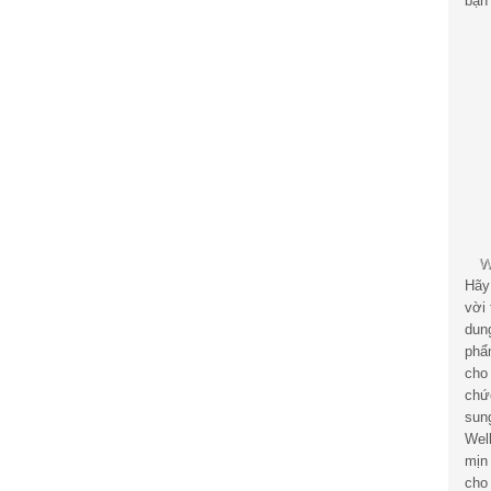
bạn 
Hãy
vời
dun
phẩ
cho
chứ
sun
Wel
mịn
cho