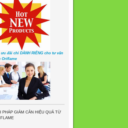
 ưu đãi chỉ DÀNH RIÊNG cho tư vấn
n Oriflame
I PHÁP GIẢM CÂN HIỆU QUẢ TỪ
IFLAME