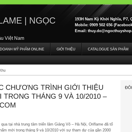
LAME | NGỌC
193H Nam Kỳ Khởi Nghĩa, P7, 
Mobile: 0909 502 656 (Facebook,
Email:
thuy.do@ngocthuyshop
ầu Việt Nam
H DOANH MỸ PHẨM ONLINE
GIỚI THIỆU
CATALOGUE SẢN PHẨM
 Khu
C CHƯƠNG TRÌNH GIỚI THIỆU
ĐÔ
 TRONG THÁNG 9 VÀ 10/2010 –
.COM
a tại nhà trung tâm triển lãm Giảng Võ – Hà Nội, Oriflame đã tổ
phẩm mới trong tháng 9 và 10/2010 với sự tham dự của gần 2000