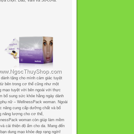
lựa chọn: Dâu, Vani và Sô-cô-la.
 dành tặng cho mình cảm giác tuyệt
 từ bên trong cơ thể cũng như một
g mạo tuyệt vời bên ngoài với thực
m bổ sung sức khỏe hằng ngày dành
 phụ nữ – WellnessPack woman. Ngoài
c năng cung cấp dưỡng chất và bổ
g năng lượng cho cơ thể,
lnessPack woman còn giúp làm mềm
 và cải thiện độ ẩm cho da. Mang đến
 bạn dung mạo khỏe đẹp rạng ngời!