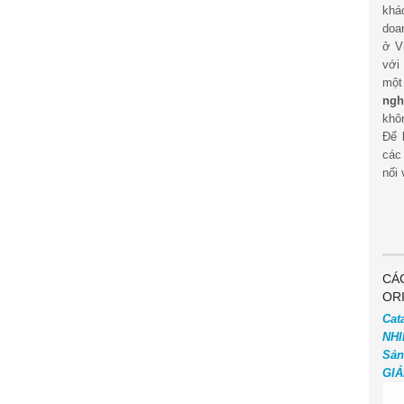
khá
doa
ở V
với
mộ
ngh
khôn
Để 
các
nối 
CÁ
OR
Cat
NHI
Sản
GIẢ