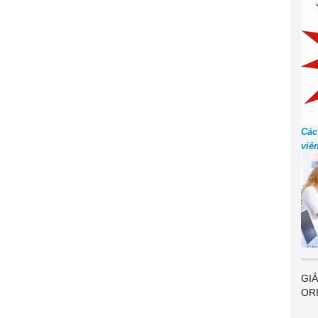
Các
viê
GIẢ
OR