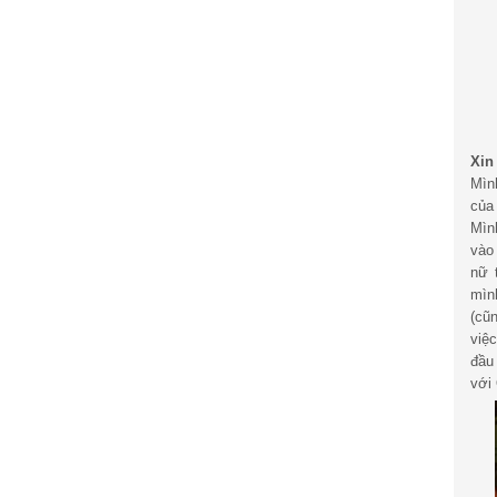
Xin
Mìn
của
Mìn
vào
nữ 
mìn
(cũ
việ
đầu
với 