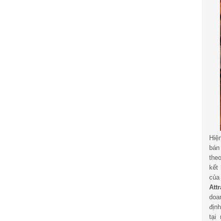
Hiệ
bán
the
kết
củ
Att
doa
địn
tại