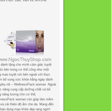
lựa chọn: Dâu, Vani và Sô-cô-la.
 dành tặng cho mình cảm giác tuyệt
 từ bên trong cơ thể cũng như một
g mạo tuyệt vời bên ngoài với thực
m bổ sung sức khỏe hằng ngày dành
 phụ nữ – WellnessPack woman. Ngoài
c năng cung cấp dưỡng chất và bổ
g năng lượng cho cơ thể,
lnessPack woman còn giúp làm mềm
 và cải thiện độ ẩm cho da. Mang đến
 bạn dung mạo khỏe đẹp rạng ngời!