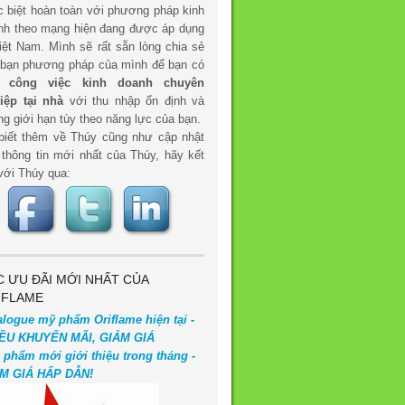
c biệt hoàn toàn với phương pháp kinh
nh theo mạng hiện đang được áp dụng
iệt Nam. Mình sẽ rất sẵn lòng chia sẻ
 bạn phương pháp của mình để bạn có
t
công việc kinh doanh chuyên
iệp tại nhà
với thu nhập ổn định và
g giới hạn tùy theo năng lực của bạn.
biết thêm về Thúy cũng như cập nhật
 thông tin mới nhất của Thúy, hãy kết
với Thúy qua:
C ƯU ĐÃI MỚI NHẤT CỦA
IFLAME
alogue mỹ phẩm Oriflame hiện tại -
ỀU KHUYẾN MÃI, GIẢM GIÁ
 phẩm mới giới thiệu trong tháng -
M GIÁ HẤP DẪN!