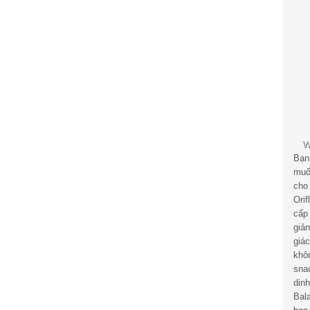
Bạn
muố
cho
Ori
cấp
giả
giá
khô
sna
din
Bal