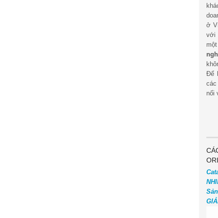
khá
doa
ở V
với
mộ
ngh
khôn
Để 
các
nối 
CÁ
OR
Cat
NHI
Sản
GIẢ