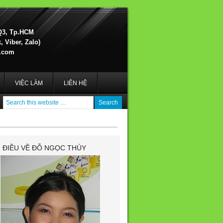
Q3, Tp.HCM
 Viber, Zalo)
.com
VIỆC LÀM
LIÊN HỆ
I ĐIỀU VỀ ĐỖ NGỌC THÚY