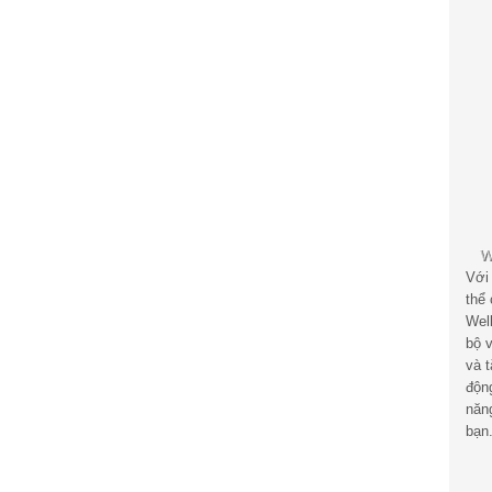
Với
thể
Wel
bộ v
và 
độn
năn
bạn