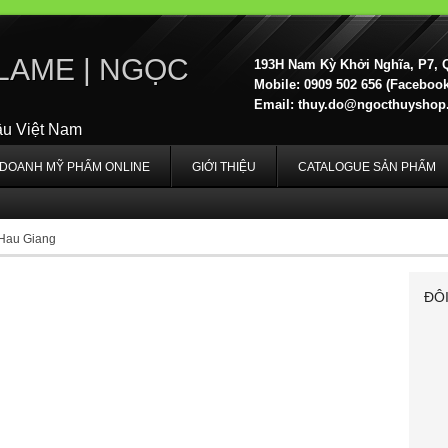
LAME | NGỌC
193H Nam Kỳ Khởi Nghĩa, P7, 
Mobile: 0909 502 656 (Facebook,
Email:
thuy.do@ngocthuyshop
ầu Việt Nam
H DOANH MỸ PHẨM ONLINE
GIỚI THIỆU
CATALOGUE SẢN PHẨM
 Hau Giang
ĐÔ