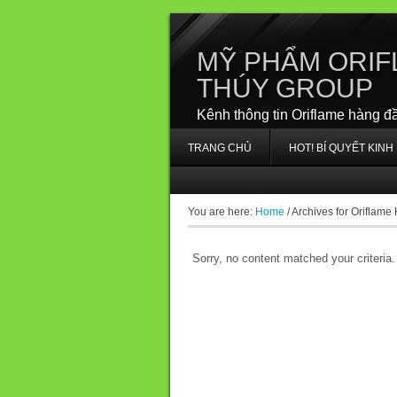
MỸ PHẨM ORIF
THÚY GROUP
Kênh thông tin Oriflame hàng đ
TRANG CHỦ
HOT! BÍ QUYẾT KIN
You are here:
Home
/
Archives for Oriflame
Sorry, no content matched your criteria.