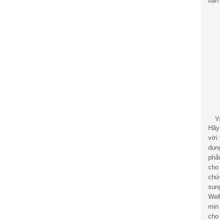
bạn 
Hãy
vời
dun
phẩ
cho
chứ
sun
Wel
mịn
cho