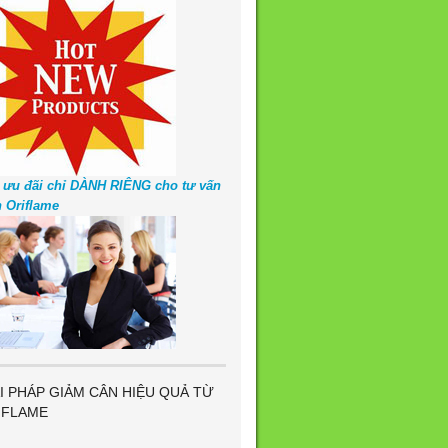
 ưu đãi chỉ DÀNH RIÊNG cho tư vấn
n Oriflame
I PHÁP GIẢM CÂN HIỆU QUẢ TỪ
IFLAME