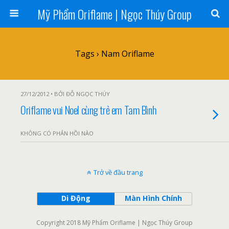
Mỹ Phẩm Oriflame | Ngọc Thúy Group
Tags › Nam Oriflame
27/12/2012 • BỞI ĐỖ NGỌC THÚY
Oriflame vui Noel cùng trẻ em Tam Bình
KHÔNG CÓ PHẢN HỒI NÀO
Trở về đầu trang
Di Động
Màn Hình Chính
Copyright 2018 Mỹ Phẩm Oriflame | Ngọc Thúy Group