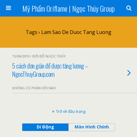
Mỹ Phẩm Oriflame | Ngọc Thúy Group
Tags › Lam Sao De Duoc Tang Luong
15/06/2010 • BỞI ĐỖ NGỌC THÚY
5 cách đơn giản để được tăng lương –
NgocThuyGroup.com
KHÔNG CÓ PHẢN HỒI NÀO
Trở về đầu trang
Di Động
Màn Hình Chính