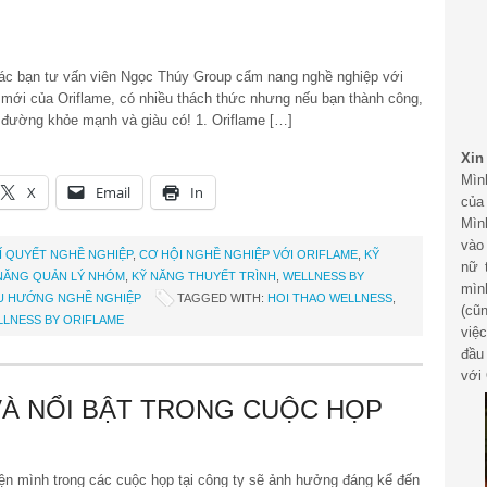
ác bạn tư vấn viên Ngọc Thúy Group cẩm nang nghề nghiệp với
mới của Oriflame, có nhiều thách thức nhưng nếu bạn thành công,
on đường khỏe mạnh và giàu có! 1. Oriflame […]
Xin
Mìn
X
Email
In
của
Mìn
vào
Í QUYẾT NGHỀ NGHIỆP
,
CƠ HỘI NGHỀ NGHIỆP VỚI ORIFLAME
,
KỸ
nữ 
NĂNG QUẢN LÝ NHÓM
,
KỸ NĂNG THUYẾT TRÌNH
,
WELLNESS BY
mìn
U HƯỚNG NGHỀ NGHIỆP
TAGGED WITH:
HOI THAO WELLNESS
,
(cũ
LLNESS BY ORIFLAME
việ
đầu
với 
VÀ NỔI BẬT TRONG CUỘC HỌP
n mình trong các cuộc họp tại công ty sẽ ảnh hưởng đáng kể đến