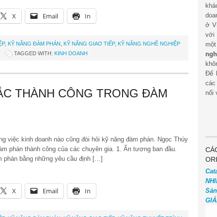
khá
X
Email
In
doa
ở V
với
ỆP
,
KỸ NĂNG ĐÀM PHÁN
,
KỸ NĂNG GIAO TIẾP
,
KỸ NĂNG NGHỀ NGHIỆP
mộ
TAGGED WITH:
KINH DOANH
ngh
khôn
Để 
các
ẮC THÀNH CÔNG TRONG ĐÀM
nối 
g việc kinh doanh nào cũng đòi hỏi kỹ năng đàm phán. Ngọc Thúy
àm phán thành công của các chuyên gia. 1. Ấn tượng ban đầu.
CÁ
m phán bằng những yêu cầu định […]
OR
Cat
NHI
X
Email
In
Sản
GIẢ