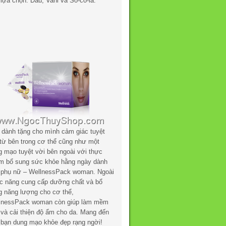
lựa chọn: Dâu, Vani và Sô-cô-la.
 dành tặng cho mình cảm giác tuyệt
 từ bên trong cơ thể cũng như một
g mạo tuyệt vời bên ngoài với thực
m bổ sung sức khỏe hằng ngày dành
 phụ nữ – WellnessPack woman. Ngoài
c năng cung cấp dưỡng chất và bổ
g năng lượng cho cơ thể,
lnessPack woman còn giúp làm mềm
 và cải thiện độ ẩm cho da. Mang đến
 bạn dung mạo khỏe đẹp rạng ngời!