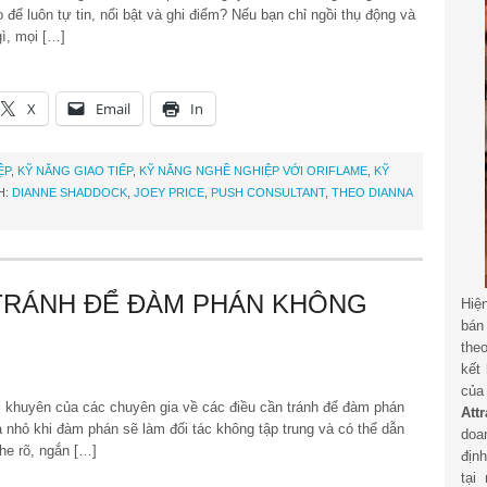
ể luôn tự tin, nổi bật và ghi điểm? Nếu bạn chỉ ngồi thụ động và
gì, mọi […]
X
Email
In
ỆP
,
KỸ NĂNG GIAO TIẾP
,
KỸ NĂNG NGHỀ NGHIỆP VỚI ORIFLAME
,
KỸ
H:
DIANNE SHADDOCK
,
JOEY PRICE
,
PUSH CONSULTANT
,
THEO DIANNA
TRÁNH ĐỂ ĐÀM PHÁN KHÔNG
Hiệ
bán
the
kết
củ
i khuyên của các chuyên gia về các điều cần tránh để đàm phán
Att
á nhỏ khi đàm phán sẽ làm đối tác không tập trung và có thể dẫn
doa
ghe rõ, ngắn […]
địn
tại