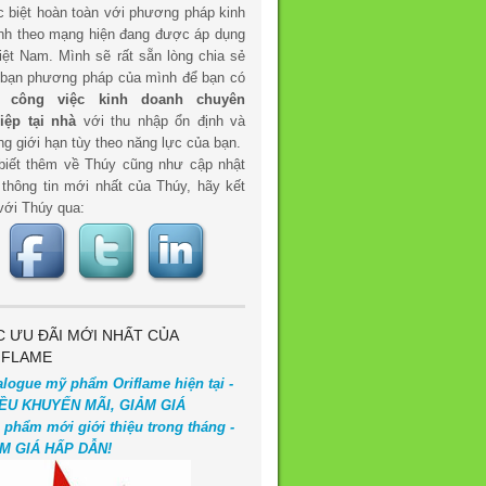
c biệt hoàn toàn với phương pháp kinh
nh theo mạng hiện đang được áp dụng
iệt Nam. Mình sẽ rất sẵn lòng chia sẻ
 bạn phương pháp của mình để bạn có
t
công việc kinh doanh chuyên
iệp tại nhà
với thu nhập ổn định và
g giới hạn tùy theo năng lực của bạn.
biết thêm về Thúy cũng như cập nhật
 thông tin mới nhất của Thúy, hãy kết
với Thúy qua:
C ƯU ĐÃI MỚI NHẤT CỦA
IFLAME
alogue mỹ phẩm Oriflame hiện tại -
ỀU KHUYẾN MÃI, GIẢM GIÁ
 phẩm mới giới thiệu trong tháng -
M GIÁ HẤP DẪN!