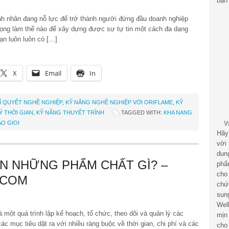
bạn 
 nhân đang nỗ lực để trở thành người đứng đầu doanh nghiệp
trọng làm thế nào để xây dựng được sự tự tin một cách đa dạng
bạn luôn luôn có […]
X
Email
In
Í QUYẾT NGHỀ NGHIỆP
,
KỸ NĂNG NGHỀ NGHIỆP VỚI ORIFLAME
,
KỸ
Ý THỜI GIAN
,
KỸ NĂNG THUYẾT TRÌNH
TAGGED WITH:
KHA NANG
O GIOI
Hãy
vời
dun
N NHỮNG PHẨM CHẤT GÌ? –
phẩ
cho
.COM
chứ
sun
Wel
một quá trình lập kế hoạch, tổ chức, theo dõi và quản lý các
mịn
c mục tiêu dặt ra với nhiều ràng buộc về thời gian, chi phí và các
cho