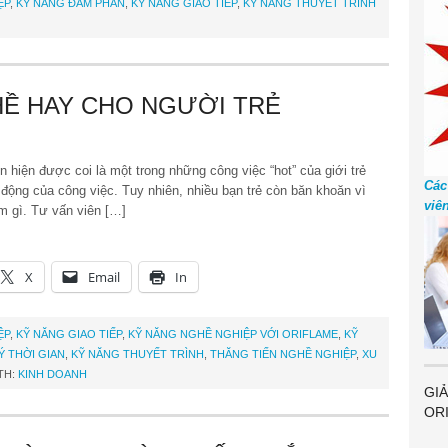
ỆP
,
KỸ NĂNG ĐÀM PHÁN
,
KỸ NĂNG GIAO TIẾP
,
KỸ NĂNG THUYẾT TRÌNH
HỀ HAY CHO NGƯỜI TRẺ
hiện được coi là một trong những công việc “hot” của giới trẻ
Các
ộng của công việc. Tuy nhiên, nhiều bạn trẻ còn băn khoăn vì
viê
àm gì. Tư vấn viên […]
X
Email
In
ỆP
,
KỸ NĂNG GIAO TIẾP
,
KỸ NĂNG NGHỀ NGHIỆP VỚI ORIFLAME
,
KỸ
Ý THỜI GIAN
,
KỸ NĂNG THUYẾT TRÌNH
,
THĂNG TIẾN NGHỀ NGHIỆP
,
XU
TH:
KINH DOANH
GIẢ
OR