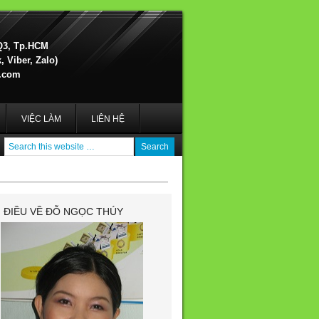
Q3, Tp.HCM
 Viber, Zalo)
.com
VIỆC LÀM
LIÊN HỆ
I ĐIỀU VỀ ĐỖ NGỌC THÚY