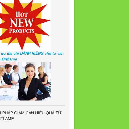
 ưu đãi chỉ DÀNH RIÊNG cho tư vấn
n Oriflame
I PHÁP GIẢM CÂN HIỆU QUẢ TỪ
IFLAME