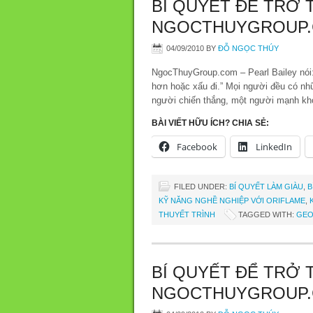
BÍ QUYẾT ĐỂ TRỞ 
NGOCTHUYGROUP
04/09/2010
BY
ĐỖ NGỌC THÚY
NgocThuyGroup.com – Pearl Bailey nói: 
hơn hoặc xấu đi.” Mọi người đều có nhữn
người chiến thắng, một người mạnh khỏ
BÀI VIẾT HỮU ÍCH? CHIA SẺ:
Facebook
LinkedIn
FILED UNDER:
BÍ QUYẾT LÀM GIÀU
,
B
KỸ NĂNG NGHỀ NGHIỆP VỚI ORIFLAME
,
THUYẾT TRÌNH
TAGGED WITH:
GEO
BÍ QUYẾT ĐỂ TRỞ 
NGOCTHUYGROUP