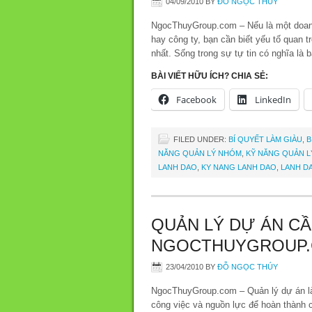
04/09/2010
BY
ĐỖ NGỌC THÚY
NgocThuyGroup.com – Nếu là một doanh
hay công ty, bạn cần biết yếu tố quan 
nhất. Sống trong sự tự tin có nghĩa là 
BÀI VIẾT HỮU ÍCH? CHIA SẺ:
Facebook
LinkedIn
FILED UNDER:
BÍ QUYẾT LÀM GIÀU
,
B
NĂNG QUẢN LÝ NHÓM
,
KỸ NĂNG QUẢN L
LANH DAO
,
KY NANG LANH DAO
,
LANH DA
QUẢN LÝ DỰ ÁN CẦ
NGOCTHUYGROUP
23/04/2010
BY
ĐỖ NGỌC THÚY
NgocThuyGroup.com – Quản lý dự án là 
công việc và nguồn lực để hoàn thành cá