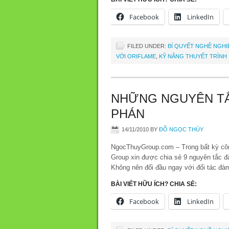
Facebook
LinkedIn
FILED UNDER:
BÍ QUYẾT NGHỀ NGHI
VỚI ORIFLAME
,
KỸ NĂNG THUYẾT TRÌNH
NHỮNG NGUYÊN T
PHÁN
14/11/2010
BY
ĐỖ NGỌC THÚY
NgocThuyGroup.com – Trong bất kỳ côn
Group xin được chia sẻ 9 nguyên tắc đ
Không nên đối đầu ngay với đối tác đà
BÀI VIẾT HỮU ÍCH? CHIA SẺ:
Facebook
LinkedIn