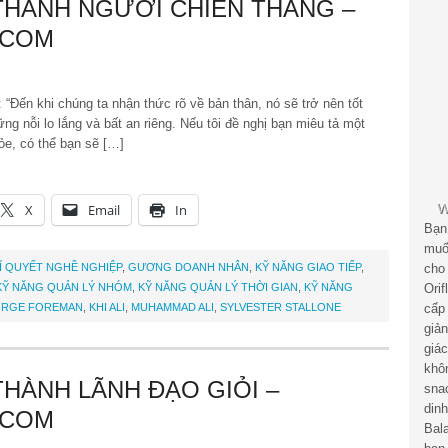
THÀNH NGƯỜI CHIẾN THẮNG –
.COM
“Đến khi chúng ta nhận thức rõ về bản thân, nó sẽ trở nên tốt
g nỗi lo lắng và bất an riêng. Nếu tôi đề nghị bạn miêu tả một
e, có thể bạn sẽ […]
X
Email
In
Bạn
muố
Í QUYẾT NGHỀ NGHIỆP
,
GƯƠNG DOANH NHÂN
,
KỸ NĂNG GIAO TIẾP
,
cho
KỸ NĂNG QUẢN LÝ NHÓM
,
KỸ NĂNG QUẢN LÝ THỜI GIAN
,
KỸ NĂNG
Ori
RGE FOREMAN
,
KHI ALI
,
MUHAMMAD ALI
,
SYLVESTER STALLONE
cấp
giả
giá
khô
THÀNH LÃNH ĐẠO GIỎI –
sna
din
.COM
Bal