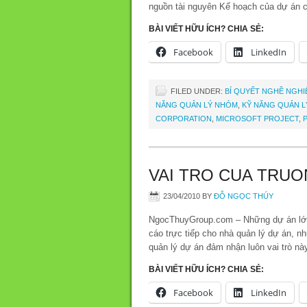
nguồn tài nguyên Kế hoạch của dự án c
BÀI VIẾT HỮU ÍCH? CHIA SẺ:
Facebook
LinkedIn
FILED UNDER:
BÍ QUYẾT NGHỀ NGHI
NĂNG QUẢN LÝ NHÓM
,
KỸ NĂNG QUẢN L
CORPORATION
,
MICROSOFT PROJECT
,
P
VAI TRO CUA TRU
23/04/2010
BY
ĐỖ NGỌC THÚY
NgocThuyGroup.com – Những dự án lớn
cáo trực tiếp cho nhà quản lý dự án, n
quản lý dự án đảm nhận luôn vai trò n
BÀI VIẾT HỮU ÍCH? CHIA SẺ:
Facebook
LinkedIn