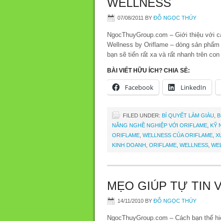
WELLNESS
07/08/2011
BY
ĐỖ NGỌC THÚY
NgocThuyGroup.com – Giới thiệu với c
Wellness by Oriflame – dòng sản phẩm 
bạn sẽ tiến rất xa và rất nhanh trên c
BÀI VIẾT HỮU ÍCH? CHIA SẺ:
Facebook
LinkedIn
FILED UNDER:
BÍ QUYẾT LÀM GIÀU
,
B
NĂNG NGHỀ NGHIỆP VỚI ORIFLAME
,
KỸ 
ORIFLAME
,
WELLNESS CỦA ORIFLAME
,
X
KINH DOANH
,
ORIFLAME
,
WELLNESS
,
WE
MẸO GIÚP TỰ TIN 
14/11/2010
BY
ĐỖ NGỌC THÚY
NgocThuyGroup.com – Cách bạn thể hiệ