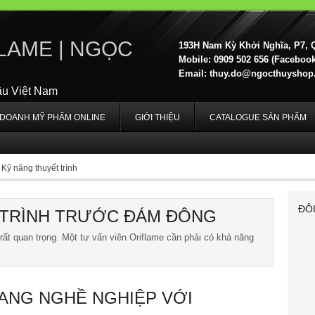
LAME | NGỌC
193H Nam Kỳ Khởi Nghĩa, P7, 
Mobile: 0909 502 656 (Facebook,
Email:
thuy.do@ngocthuyshop
ầu Việt Nam
H DOANH MỸ PHẨM ONLINE
GIỚI THIỆU
CATALOGUE SẢN PHẨM
Kỹ năng thuyết trình
ĐÔ
 TRÌNH TRƯỚC ĐÁM ĐÔNG
rất quan trọng. Một tư vấn viên Oriflame cần phải có khả năng
ANG NGHỀ NGHIỆP VỚI