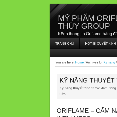
MỸ PHẨM ORIF
THÚY GROUP
Kênh thông tin Oriflame hàng đ
TRANG CHỦ
HOT! BÍ QUYẾT KIN
You are here:
Home
/
Archives for
Kỹ năng
/
KỸ NĂNG THUYẾT
Kỹ năng thuyết trình trước đám đông 
này.
ORIFLAME – CẨM N