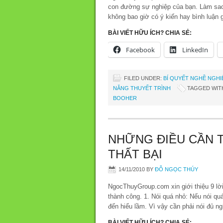
con đường sự nghiệp của bạn. Làm sao đ
không bao giờ có ý kiến hay bình luận 
BÀI VIẾT HỮU ÍCH? CHIA SẺ:
Facebook
LinkedIn
FILED UNDER:
BÍ QUYẾT NGHỀ NGHI
NĂNG THUYẾT TRÌNH
TAGGED WIT
BOOHER
NHỮNG ĐIỀU CẦN 
THẤT BẠI
14/11/2010
BY
ĐỖ NGỌC THÚY
NgocThuyGroup.com xin giới thiệu 9 lờ
thành công. 1. Nói quá nhỏ: Nếu nói qu
đến hiểu lầm. Vì vậy cần phải nói đủ n
BÀI VIẾT HỮU ÍCH? CHIA SẺ: