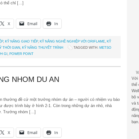
ó thể chỉ […]
X
Email
In
ỆP
,
KỸ NĂNG GIAO TIẾP
,
KỸ NĂNG NGHỀ NGHIỆP VỚI ORIFLAME
,
KỸ
Ý THỜI GIAN
,
KỸ NĂNG THUYẾT TRÌNH
TAGGED WITH:
METSO
H GI
,
POWER POINT
ONG NHOM DU AN
Với
thể
Wel
bộ v
 thường đề cử một trưởng nhóm dự án – người có nhiệm vụ báo
và 
hư được trình bày ở hình 2-1. Còn trong những dự án nhỏ, nhà
độn
ày. Trưởng nhóm […]
năn
bạn
X
Email
In