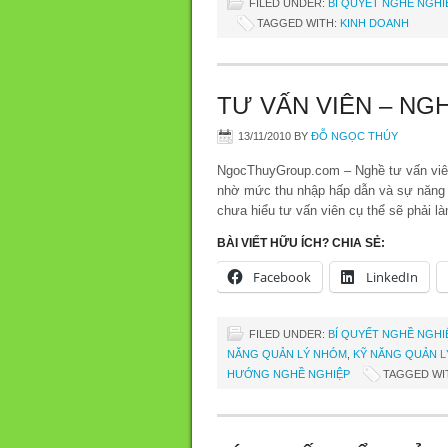
FILED UNDER:
BÍ QUYẾT NGHỀ NGHI
TAGGED WITH:
KINH DOANH
TƯ VẤN VIÊN – NG
13/11/2010
BY
ĐỖ NGỌC THÚY
NgocThuyGroup.com – Nghề tư vấn viên 
nhờ mức thu nhập hấp dẫn và sự năng đ
chưa hiểu tư vấn viên cụ thể sẽ phải l
BÀI VIẾT HỮU ÍCH? CHIA SẺ:
Facebook
LinkedIn
FILED UNDER:
BÍ QUYẾT NGHỀ NGHI
NĂNG QUẢN LÝ NHÓM
,
KỸ NĂNG QUẢN L
HƯỚNG NGHỀ NGHIỆP
TAGGED WI