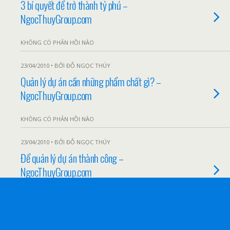
3 bí quyết để trở thành tỷ phú –
NgocThuyGroup.com
KHÔNG CÓ PHẢN HỒI NÀO
23/04/2010 • BỞI ĐỖ NGỌC THÚY
Quản lý dự án cần những phẩm chất gì? –
NgocThuyGroup.com
KHÔNG CÓ PHẢN HỒI NÀO
23/04/2010 • BỞI ĐỖ NGỌC THÚY
Để quản lý dự án thành công –
NgocThuyGroup.com
KHÔNG CÓ PHẢN HỒI NÀO
23/04/2010 • BỞI ĐỖ NGỌC THÚY