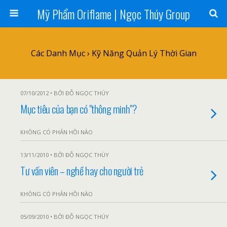
Mỹ Phẩm Oriflame | Ngọc Thúy Group
Các Danh Mục ›
Kỹ Năng Quản Lý Thời Gian
07/10/2012 • BỞI ĐỖ NGỌC THÚY
Mục tiêu của bạn có "thông minh"?
KHÔNG CÓ PHẢN HỒI NÀO
13/11/2010 • BỞI ĐỖ NGỌC THÚY
Tư vấn viên – nghề hay cho người trẻ
KHÔNG CÓ PHẢN HỒI NÀO
05/09/2010 • BỞI ĐỖ NGỌC THÚY