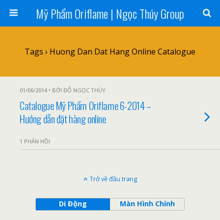
Mỹ Phẩm Oriflame | Ngọc Thúy Group
Tags › Huong Dan Dat Hang Online Catalogue
01/06/2014 • BỞI ĐỖ NGỌC THÚY
Catalogue Mỹ Phẩm Oriflame 6-2014 –
Hướng dẫn đặt hàng online
1 PHẢN HỒI
Trở về đầu trang
Di Động
Màn Hình Chính