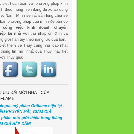
c biệt hoàn toàn với phương pháp kinh
nh theo mạng hiện đang được áp dụng
iệt Nam. Mình sẽ rất sẵn lòng chia sẻ
 bạn phương pháp của mình để bạn có
t
công việc kinh doanh chuyên
iệp tại nhà
với thu nhập ổn định và
g giới hạn tùy theo năng lực của bạn.
biết thêm về Thúy cũng như cập nhật
 thông tin mới nhất của Thúy, hãy kết
với Thúy qua:
C ƯU ĐÃI MỚI NHẤT CỦA
IFLAME
alogue mỹ phẩm Oriflame hiện tại -
ỀU KHUYẾN MÃI, GIẢM GIÁ
 phẩm mới giới thiệu trong tháng -
M GIÁ HẤP DẪN!