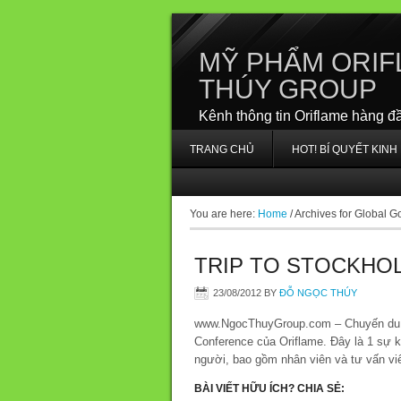
MỸ PHẨM ORIF
THÚY GROUP
Kênh thông tin Oriflame hàng đ
TRANG CHỦ
HOT! BÍ QUYẾT KIN
You are here:
Home
/
Archives for Global G
TRIP TO STOCKHOLM
23/08/2012
BY
ĐỖ NGỌC THÚY
www.NgocThuyGroup.com – Chuyến du lị
Conference của Oriflame. Đây là 1 sự k
người, bao gồm nhân viên và tư vấn viê
BÀI VIẾT HỮU ÍCH? CHIA SẺ: