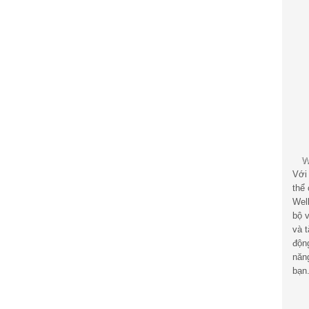
Với
thể
Wel
bộ v
và 
độn
năn
bạn