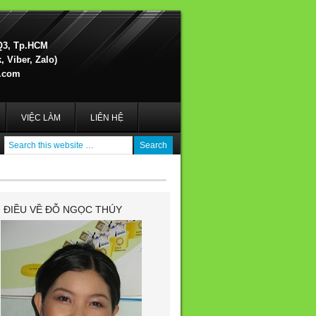
Q3, Tp.HCM
 Viber, Zalo)
.com
VIỆC LÀM
LIÊN HỆ
I ĐIỀU VỀ ĐỖ NGỌC THÚY