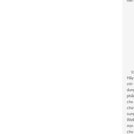
bạn 
Hãy
vời
dun
phẩ
cho
chứ
sun
Wel
mịn
cho