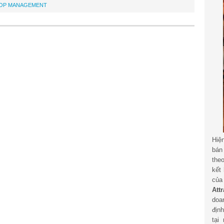
OP MANAGEMENT
Hiệ
bán
the
kết
củ
Att
doa
địn
tại