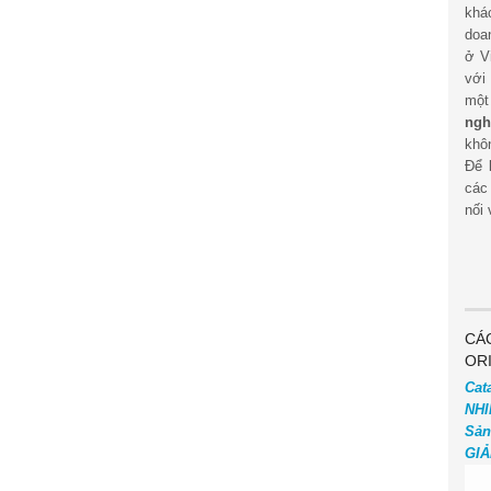
khá
doa
ở V
với
mộ
ngh
khôn
Để 
các
nối 
CÁ
OR
Cat
NHI
Sản
GIẢ