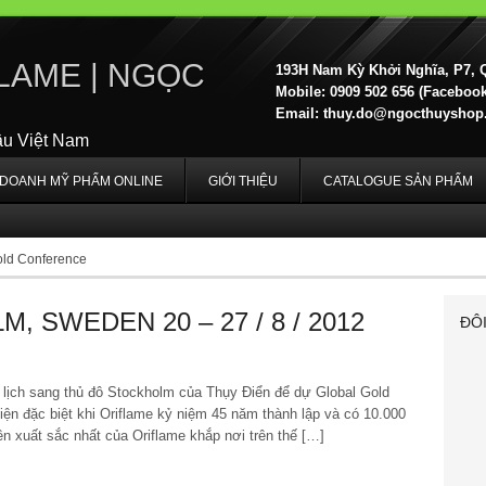
LAME | NGỌC
193H Nam Kỳ Khởi Nghĩa, P7, 
Mobile: 0909 502 656 (Facebook,
Email:
thuy.do@ngocthuyshop
ầu Việt Nam
H DOANH MỸ PHẨM ONLINE
GIỚI THIỆU
CATALOGUE SẢN PHẨM
old Conference
, SWEDEN 20 – 27 / 8 / 2012
ĐÔ
ch sang thủ đô Stockholm của Thụy Điển để dự Global Gold
iện đặc biệt khi Oriflame kỷ niệm 45 năm thành lập và có 10.000
n xuất sắc nhất của Oriflame khắp nơi trên thế […]