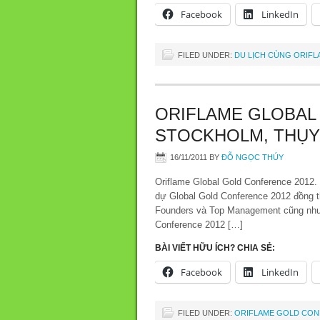
Facebook
LinkedIn
FILED UNDER:
DU LỊCH CÙNG ORIFL
ORIFLAME GLOBAL
STOCKHOLM, THỤY
16/11/2011
BY
ĐỖ NGỌC THÚY
Oriflame Global Gold Conference 2012.
dự Global Gold Conference 2012 đồng t
Founders và Top Management cũng như 
Conference 2012 […]
BÀI VIẾT HỮU ÍCH? CHIA SẺ:
Facebook
LinkedIn
FILED UNDER:
ORIFLAME GOLD CO