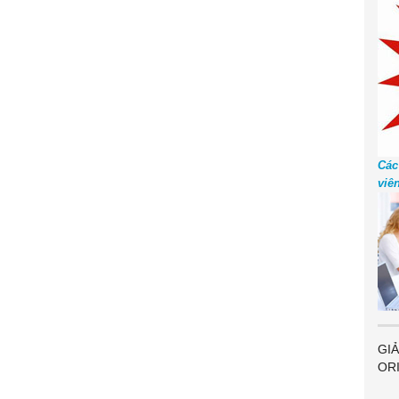
Các
viê
GIẢ
OR