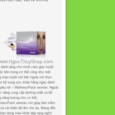
lựa chọn: Dâu, Vani và Sô-cô-la.
 dành tặng cho mình cảm giác tuyệt
 từ bên trong cơ thể cũng như một
g mạo tuyệt vời bên ngoài với thực
m bổ sung sức khỏe hằng ngày dành
 phụ nữ – WellnessPack woman. Ngoài
c năng cung cấp dưỡng chất và bổ
g năng lượng cho cơ thể,
lnessPack woman còn giúp làm mềm
 và cải thiện độ ẩm cho da. Mang đến
 bạn dung mạo khỏe đẹp rạng ngời!