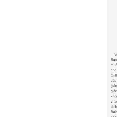
Bạn
muố
cho
Ori
cấp
giả
giá
khô
sna
din
Bal