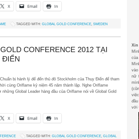
X
Email
In
AME
TAGGED WITH:
GLOBAL GOLD CONFERENCE
,
SWEDEN
Xin
 GOLD CONFERENCE 2012 TẠI
Mìn
 ĐIỂN
của
Mìn
vào
nữ 
 Chuẩn bị hành lý để đến thủ đô Stockholm của Thụy Điển để tham
mìn
hời cùng Oriflame kỷ niệm 45 năm thành lập. Nghe Oriflame
(cũ
những Global Leader hàng đầu của Oriflame nói về Global Gold
việ
đầu
với 
X
Email
In
NFERENCE
TAGGED WITH:
GLOBAL GOLD CONFERENCE
,
GLOBAL