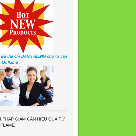
 ưu đãi chỉ DÀNH RIÊNG cho tư vấn
n Oriflame
I PHÁP GIẢM CÂN HIỆU QUẢ TỪ
IFLAME