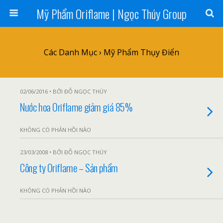
Mỹ Phẩm Oriflame | Ngọc Thúy Group
Các Danh Mục ›
Mỹ Phẩm Thụy Điển
02/06/2016 • BỞI ĐỖ NGỌC THÚY
Nước hoa Oriflame giảm giá 85%
KHÔNG CÓ PHẢN HỒI NÀO
23/03/2008 • BỞI ĐỖ NGỌC THÚY
Công ty Oriflame – Sản phẩm
KHÔNG CÓ PHẢN HỒI NÀO