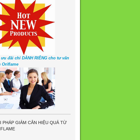
 ưu đãi chỉ DÀNH RIÊNG cho tư vấn
n Oriflame
I PHÁP GIẢM CÂN HIỆU QUẢ TỪ
IFLAME