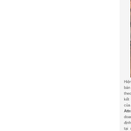
Hiệ
bán
the
kết
củ
Att
doa
địn
tại