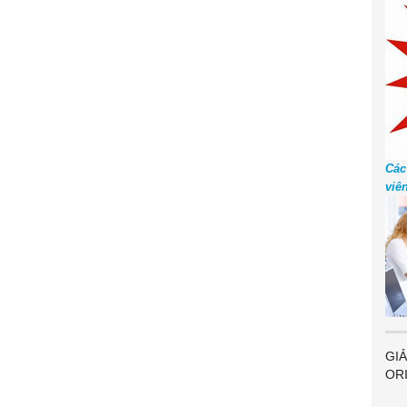
Các
viê
GIẢ
OR