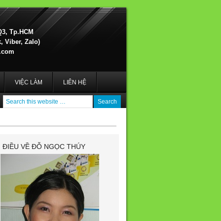
Q3, Tp.HCM
 Viber, Zalo)
.com
VIỆC LÀM
LIÊN HỆ
I ĐIỀU VỀ ĐỖ NGỌC THÚY