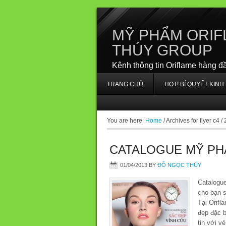
MỸ PHẨM ORIF
THÚY GROUP
Kênh thông tin Oriflame hàng đ
TRANG CHỦ
HOT! BÍ QUYẾT KIN
You are here:
Home
/
Archives for flyer c4 /
CATALOGUE MỸ PH
01/04/2013
BY
ĐỖ NGỌC THÚY
Catalogu
cho bạn s
Tại Orifl
đẹp đặc b
tin với v