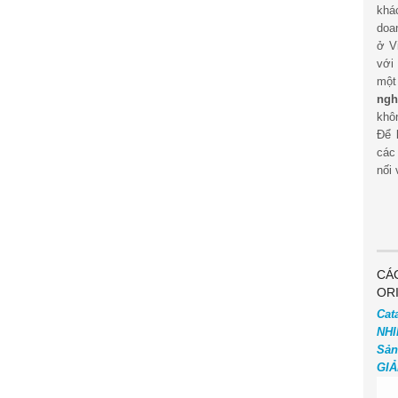
khá
doa
ở V
với
mộ
ngh
khôn
Để 
các
nối 
CÁ
OR
Cat
NHI
Sản
GIẢ