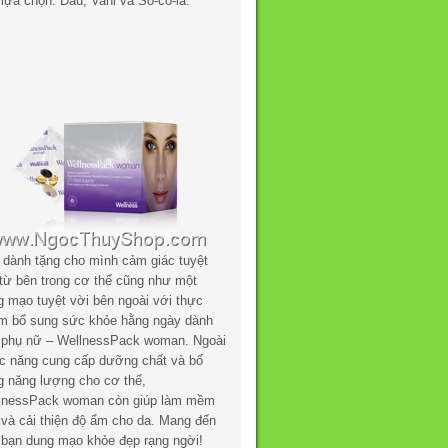
lựa chọn: Dâu, Vani và Sô-cô-la.
 dành tặng cho mình cảm giác tuyệt
 từ bên trong cơ thể cũng như một
g mạo tuyệt vời bên ngoài với thực
m bổ sung sức khỏe hằng ngày dành
 phụ nữ – WellnessPack woman. Ngoài
c năng cung cấp dưỡng chất và bổ
g năng lượng cho cơ thể,
lnessPack woman còn giúp làm mềm
 và cải thiện độ ẩm cho da. Mang đến
 bạn dung mạo khỏe đẹp rạng ngời!