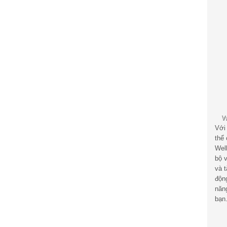
Với
thể
Wel
bộ v
và 
độn
năn
bạn