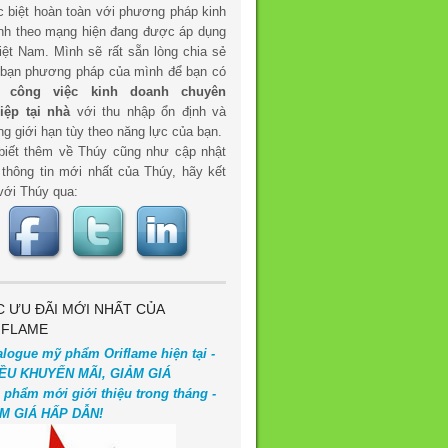
c biệt hoàn toàn với phương pháp kinh
nh theo mạng hiện đang được áp dụng
iệt Nam. Mình sẽ rất sẵn lòng chia sẻ
 bạn phương pháp của mình để bạn có
t
công việc kinh doanh chuyên
iệp tại nhà
với thu nhập ổn định và
g giới hạn tùy theo năng lực của bạn.
biết thêm về Thúy cũng như cập nhật
 thông tin mới nhất của Thúy, hãy kết
với Thúy qua:
C ƯU ĐÃI MỚI NHẤT CỦA
IFLAME
alogue mỹ phẩm Oriflame hiện tại -
ỀU KHUYẾN MÃI, GIẢM GIÁ
 phẩm mới giới thiệu trong tháng -
M GIÁ HẤP DẪN!