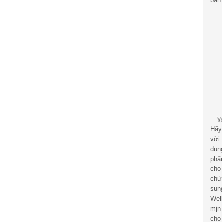
bạn 
Hãy
vời
dun
phẩ
cho
chứ
sun
Wel
mịn
cho