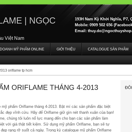
LAME | NGỌC
193H Nam Kỳ Khởi Nghĩa, P7, 
Mobile: 0909 502 656 (Facebook,
Email:
thuy.do@ngocthuyshop
ầu Việt Nam
H DOANH MỸ PHẨM ONLINE
GIỚI THIỆU
CATALOGUE SẢN PHẨM
 2013 oriflame tp hcm
ẨM ORIFLAME THÁNG 4-2013
ĐÔ
e mỹ phẩm Oriflame tháng 4-2013. Bật mí các sản phẩm đặc biệt
ắc đẹp vĩnh cửu. Hãy để Oriflame giữ gìn nét thanh xuân của bạn!
ame, chúng tôi luôn nổ lực mang đến cho bạn các sản phẩm làm
iệt với giá thật tiết kiệm. Sử dụng mỹ phẩm Oriflame, bạn sẽ tự
ẻ đẹp rạng rỡ suốt cả ngày. Trong kỳ catalogue mỹ phẩm Oriflame