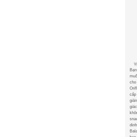
Bạn
muố
cho
Ori
cấp
giả
giá
khô
sna
din
Bal