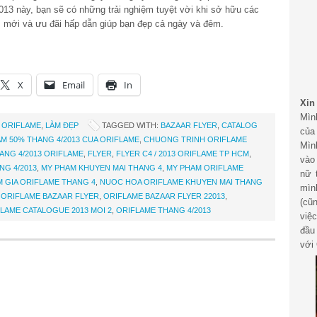
013 này, bạn sẽ có những trải nghiệm tuyệt vời khi sở hữu các
 mới và ưu đãi hấp dẫn giúp bạn đẹp cả ngày và đêm.
X
Email
In
Xin
Mìn
 ORIFLAME
,
LÀM ĐẸP
TAGGED WITH:
BAZAAR FLYER
,
CATALOG
của
M 50% THANG 4/2013 CUA ORIFLAME
,
CHUONG TRINH ORIFLAME
Mìn
NG 4/2013 ORIFLAME
,
FLYER
,
FLYER C4 / 2013 ORIFLAME TP HCM
,
vào
NG 4/2013
,
MY PHAM KHUYEN MAI THANG 4
,
MY PHAM ORIFLAME
nữ 
 GIA ORIFLAME THANG 4
,
NUOC HOA ORIFLAME KHUYEN MAI THANG
mìn
,
ORIFLAME BAZAAR FLYER
,
ORIFLAME BAZAAR FLYER 22013
,
(cũ
LAME CATALOGUE 2013 MOI 2
,
ORIFLAME THANG 4/2013
việ
đầu
với 