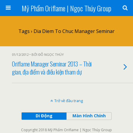
Mỹ Phẩm Oriflame | Ngọc Thúy Group
Tags › Dia Diem To Chuc Manager Seminar
01/12/2012 • BỞI ĐỖ NGỌC THÚY
Oriflame Manager Seminar 2013 – Thời
gian, địa điểm và điều kiện tham dự
Trở về đầu trang
Di Động
Màn Hình Chính
Copyright 2018 Mỹ Phẩm Oriflame | Ngọc Thúy Group