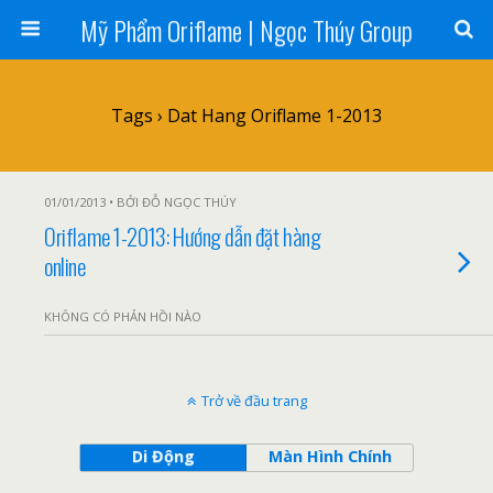
Mỹ Phẩm Oriflame | Ngọc Thúy Group
Tags › Dat Hang Oriflame 1-2013
01/01/2013 • BỞI ĐỖ NGỌC THÚY
Oriflame 1-2013: Hướng dẫn đặt hàng
online
KHÔNG CÓ PHẢN HỒI NÀO
Trở về đầu trang
Di Động
Màn Hình Chính