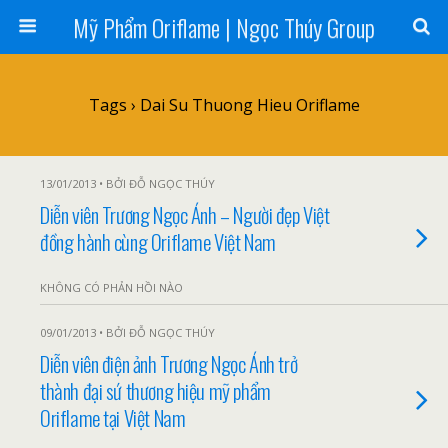
Mỹ Phẩm Oriflame | Ngọc Thúy Group
Tags › Dai Su Thuong Hieu Oriflame
13/01/2013 • BỞI ĐỖ NGỌC THÚY
Diễn viên Trương Ngọc Ánh – Người đẹp Việt
đồng hành cùng Oriflame Việt Nam
KHÔNG CÓ PHẢN HỒI NÀO
09/01/2013 • BỞI ĐỖ NGỌC THÚY
Diễn viên điện ảnh Trương Ngọc Ánh trở
thành đại sứ thương hiệu mỹ phẩm
Oriflame tại Việt Nam