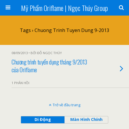
Mỹ Phẩm Oriflame | Ngọc Thúy Group
Tags › Chuong Trinh Tuyen Dung 9-2013
08/09/2013 • BỞI ĐỖ NGỌC THÚY
Chương trình tuyển dụng tháng 9/2013
của Oriflame
1 PHẢN HỒI
Trở về đầu trang
Di Động
Màn Hình Chính