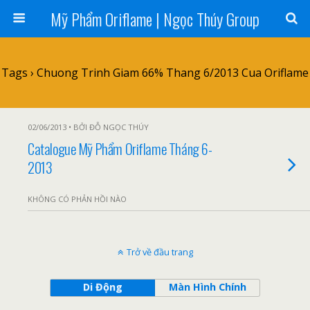
Mỹ Phẩm Oriflame | Ngọc Thúy Group
Tags › Chuong Trinh Giam 66% Thang 6/2013 Cua Oriflame
02/06/2013 • BỞI ĐỖ NGỌC THÚY
Catalogue Mỹ Phẩm Oriflame Tháng 6-
2013
KHÔNG CÓ PHẢN HỒI NÀO
Trở về đầu trang
Di Động
Màn Hình Chính