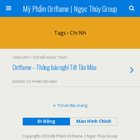
Mỹ Phẩm Oriflame | Ngọc Thúy Group
Tags › Chi Nh
19/01/2011 • BỞI ĐỖ NGỌC THÚY
Oriflame – Thông báo nghỉ Tết Tân Mão
KHÔNG CÓ PHẢN HỒI NÀO
Trở về đầu trang
Di Động
Màn Hình Chính
Copyright 2018 Mỹ Phẩm Oriflame | Ngọc Thúy Group