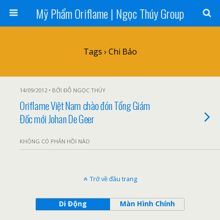
Mỹ Phẩm Oriflame | Ngọc Thúy Group
Tags › Chi Bảo
14/09/2012 • BỞI ĐỖ NGỌC THÚY
Oriflame Việt Nam chào đón Tổng Giám
Đốc mới Johan De Geer
KHÔNG CÓ PHẢN HỒI NÀO
Trở về đầu trang
Di Động
Màn Hình Chính