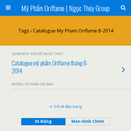
Mỹ Phẩm Oriflame | Ngọc Thúy Group
Tags › Catalogue My Pham Oriflame 8-2014
02/08/2014 • BỞI ĐỖ NGỌC THÚY
Catalogue mỹ phẩm Oriflame tháng 8-
2014
KHÔNG CÓ PHẢN HỒI NÀO
Trở về đầu trang
Di Động
Màn Hình Chính