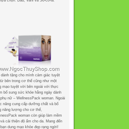
lựa chọn: Dâu, Vani và Sô-cô-la.
 dành tặng cho mình cảm giác tuyệt
 từ bên trong cơ thể cũng như một
g mạo tuyệt vời bên ngoài với thực
m bổ sung sức khỏe hằng ngày dành
 phụ nữ – WellnessPack woman. Ngoài
c năng cung cấp dưỡng chất và bổ
g năng lượng cho cơ thể,
lnessPack woman còn giúp làm mềm
 và cải thiện độ ẩm cho da. Mang đến
 bạn dung mạo khỏe đẹp rạng ngời!