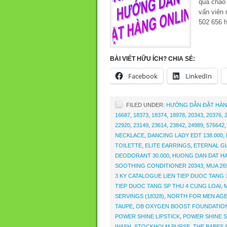
quà chào
vấn viên 
502 656 
BÀI VIẾT HỮU ÍCH? CHIA SẺ:
Facebook
LinkedIn
FILED UNDER:
HƯỚNG DẪN ĐẶT HÀN
16687
,
18373
,
18374
,
18978
,
20343
,
20376
,
22920
,
23149
,
23614
,
23842
,
24989
,
576642
NECKLACE
,
DANCING LADY EDT 138.000
,
TOILETTE
,
ELITE EARRINGS
,
ETERNAL G
DEODORANT 30.000
,
HUONG DAN DAT HA
SOOTHING CONDITIONER 20343
,
MUA 26
3 KY CATALOGUE LIEN TIEP DUOC TANG 1
TIEP DUOC TANG SP THU 4 CUNG LOAI
,
SERVINGS (18328)
,
NORTH FOR MEN AG
TAUPE
,
OB OXYGEN BOOST FOUNDATIO
POWER SHINE LIPSTICK
,
POWER SHINE S
WASH
,
STOCKHOLM PURSE
,
THE BABES 