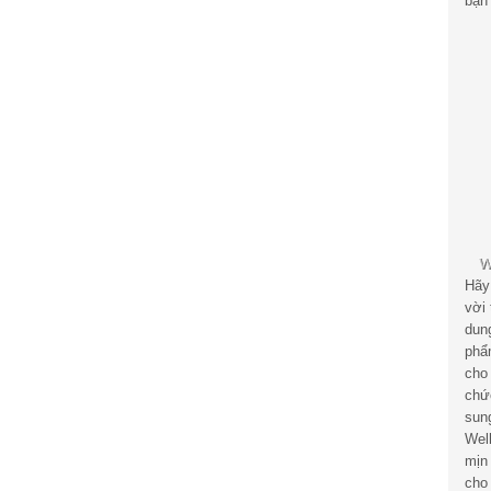
bạn 
Hãy
vời
dun
phẩ
cho
chứ
sun
Wel
mịn
cho