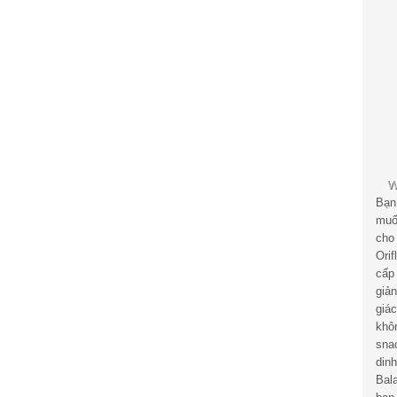
Bạn
muố
cho
Ori
cấp
giả
giá
khô
sna
din
Bal