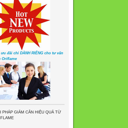
 ưu đãi chỉ DÀNH RIÊNG cho tư vấn
n Oriflame
I PHÁP GIẢM CÂN HIỆU QUẢ TỪ
IFLAME