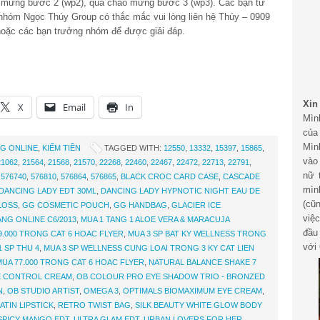
 mừng bước 2 (wp2), quà chào mừng bước 3 (wp3). Các bạn tư
nhóm Ngọc Thúy Group có thắc mắc vui lòng liên hệ Thúy – 0909
hoặc các bạn trưởng nhóm để được giải đáp.
Xin
X
Email
In
Mìn
của
Mìn
G ONLINE
,
KIẾM TIỀN
TAGGED WITH:
12550
,
13332
,
15397
,
15865
,
vào
21062
,
21564
,
21568
,
21570
,
22268
,
22460
,
22467
,
22472
,
22713
,
22791
,
nữ 
,
576740
,
576810
,
576864
,
576865
,
BLACK CROC CARD CASE
,
CASCADE
mìn
DANCING LADY EDT 30ML
,
DANCING LADY HYPNOTIC NIGHT EAU DE
(cũ
LOSS
,
GG COSMETIC POUCH
,
GG HANDBAG
,
GLACIER ICE
việ
NG ONLINE C6/2013
,
MUA 1 TANG 1 ALOE VERA & MARACUJA
đầu
9.000 TRONG CAT 6 HOAC FLYER
,
MUA 3 SP BAT KY WELLNESS TRONG
với 
 SP THU 4
,
MUA 3 SP WELLNESS CUNG LOAI TRONG 3 KY CAT LIEN
MUA 77.000 TRONG CAT 6 HOAC FLYER
,
NATURAL BALANCE SHAKE 7
E CONTROL CREAM
,
OB COLOUR PRO EYE SHADOW TRIO - BRONZED
N
,
OB STUDIO ARTIST
,
OMEGA 3
,
OPTIMALS BIOMAXIMUM EYE CREAM
,
ATIN LIPSTICK
,
RETRO TWIST BAG
,
SILK BEAUTY WHITE GLOW BODY
SPICY MANGO EDT
,
ULTRA GLAM EDT
,
URBAN LOVERS FOR HER
,