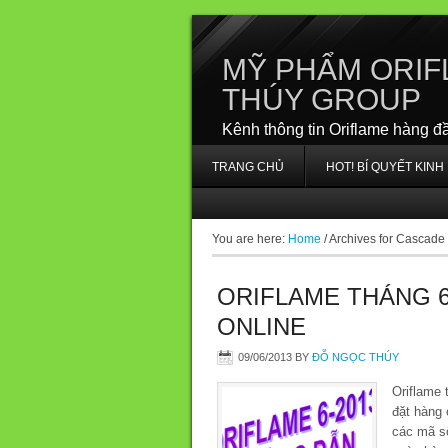
MỸ PHẨM ORIF
THÚY GROUP
Kênh thông tin Oriflame hàng đ
TRANG CHỦ
HOT! BÍ QUYẾT KIN
You are here:
Home
/
Archives for Cascade
ORIFLAME THÁNG 6
ONLINE
09/06/2013
BY
ĐỖ NGỌC THÚY
Oriflame 
đặt hàng 
các mã số