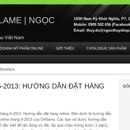
LAME | NGỌC
193H Nam Kỳ Khởi Nghĩa, P7, 
Mobile: 0909 502 656 (Facebook,
Email:
thuy.do@ngocthuyshop
ầu Việt Nam
H DOANH MỸ PHẨM ONLINE
GIỚI THIỆU
CATALOGUE SẢN PHẨM
 Necklace
-2013: HƯỚNG DẪN ĐẶT HÀNG
ĐÔ
tháng 6-2013: Hướng dẫn đặt hàng online. Bên dưới là hướng dẫn
online tháng 6-2013 của Oriflame. Các bạn sẽ được hướng dẫn
 đặc biệt để tận dụng ưu đãi, lấy quà chào mừng bước 1 (wp1),