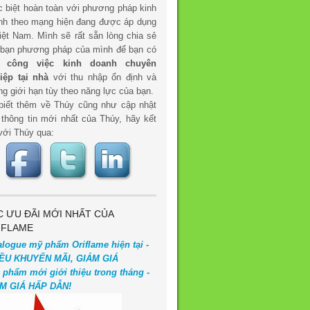
c biệt hoàn toàn với phương pháp kinh
nh theo mạng hiện đang được áp dụng
iệt Nam. Mình sẽ rất sẵn lòng chia sẻ
 bạn phương pháp của mình để bạn có
t
công việc kinh doanh chuyên
iệp tại nhà
với thu nhập ổn định và
g giới hạn tùy theo năng lực của bạn.
biết thêm về Thúy cũng như cập nhật
 thông tin mới nhất của Thúy, hãy kết
với Thúy qua:
C ƯU ĐÃI MỚI NHẤT CỦA
IFLAME
alogue mỹ phẩm Oriflame hiện tại -
ỀU KHUYẾN MÃI, GIẢM GIÁ
 phẩm mới giới thiệu trong tháng -
M GIÁ HẤP DẪN!