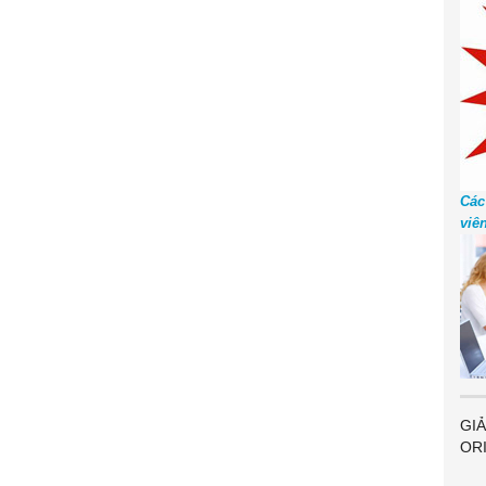
Các
viê
GIẢ
OR