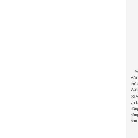
Với
thể
Wel
bộ v
và 
độn
năn
bạn