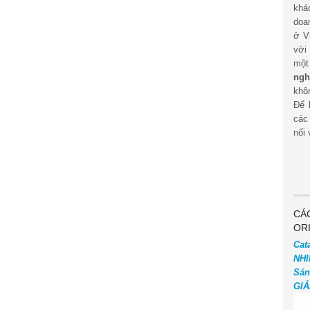
khá
doa
ở V
với
mộ
ngh
khôn
Để 
các
nối 
CÁ
OR
Cat
NHI
Sản
GIẢ