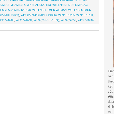
 MULTIVITAMINS & MINERALS (22465)
,
WELLNESS KIDS OMEGA 3
,
ESS PACK MAN (22793)
,
WELLNESS PACK WOMAN
,
WELLNESS PACK
(22540+15027)
,
WP1 (22744/5/6/8/9 + 24306)
,
WP1: 576205
,
WP1: 576790
,
P2: 576206
,
WP2: 576791
,
WP3 (21673+21674)
,
WP3 (24250
,
WP3: 576207
Hiệ
bán
the
kết
củ
Att
doa
địn
tại