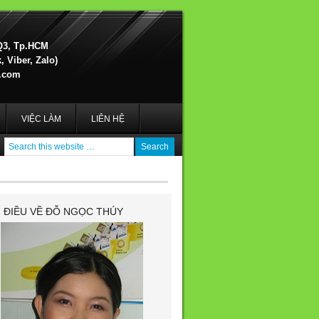
Q3, Tp.HCM
 Viber, Zalo)
.com
VIỆC LÀM
LIÊN HỆ
I ĐIỀU VỀ ĐỖ NGỌC THÚY