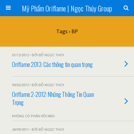
Mỹ Phẩm Oriflame | Ngọc Thúy Group
Tags › BP
01/12/2012 • BỞI ĐỖ NGỌC THÚY
Oriflame 2013: Các thông tin quan trọng
09/02/2012 • BỞI ĐỖ NGỌC THÚY
Oriflame 2-2012: Những Thông Tin Quan
Trọng
KHÔNG CÓ PHẢN HỒI NÀO
24/09/2011 • BỞI ĐỖ NGỌC THÚY