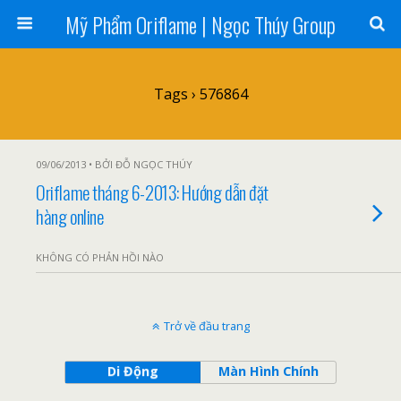
Mỹ Phẩm Oriflame | Ngọc Thúy Group
Tags › 576864
09/06/2013 • BỞI ĐỖ NGỌC THÚY
Oriflame tháng 6-2013: Hướng dẫn đặt
hàng online
KHÔNG CÓ PHẢN HỒI NÀO
Trở về đầu trang
Di Động
Màn Hình Chính