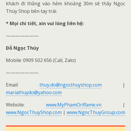
khách đi thẳng vào hẻm khoảng 30m sẽ thấy Ngọc
Thúy Shop bên tay trái.
* Mọi chi tiết, xin vui lòng liên hệ:
———————
Đỗ Ngọc Thúy
Mobile: 0909 502 656 (Call, Zalo)
———————
Email:
thuy.do@ngocthuyshop.com
|
mariathuydo@yahoo.com
Website:
www.MyPhamOriflame.vn
|
www.NgocThuyShop.com
|
www.NgocThuyGroup.com