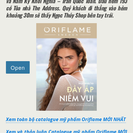
và Nam Kỳ Khởi Nghĩa – Trần Quốc Toản. Đầu hẻm 193
có Tòa nhà The Address. Quý khách đi thẳng vào hẻm
khoảng 30m sẽ thấy Ngọc Thúy Shop bên tay trái.
Xem toàn bộ catalogue mỹ phẩm Oriflame MỚI NHẤT
Xem và thảo luận Catalogue mỹ phẩm Oriflame MỚI