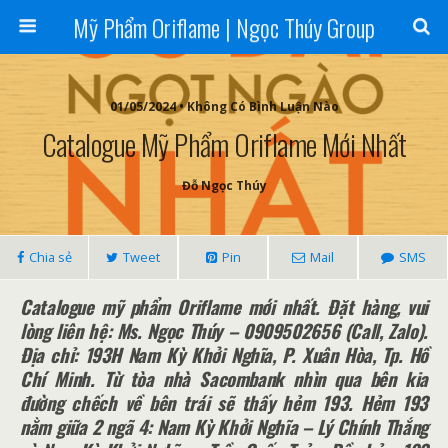
Mỹ Phẩm Oriflame | Ngọc Thúy Group
01/05/2024 • Không Có Bình Luận Nào
Catalogue Mỹ Phẩm Oriflame Mới Nhất
Đỗ Ngọc Thúy
Chia sẻ
Tweet
Pin
Mail
SMS
Catalogue mỹ phẩm Oriflame mới nhất. Đặt hàng, vui
lòng liên hệ: Ms. Ngọc Thúy – 0909502656 (Call, Zalo).
Địa chỉ: 193H Nam Kỳ Khởi Nghĩa, P. Xuân Hòa, Tp. Hồ
Chí Minh. Từ tòa nhà Sacombank nhìn qua bên kia
đường chếch về bên trái sẽ thấy hẻm 193. Hẻm 193
nằm giữa 2 ngã 4: Nam Kỳ Khởi Nghĩa – Lý Chính Thắng