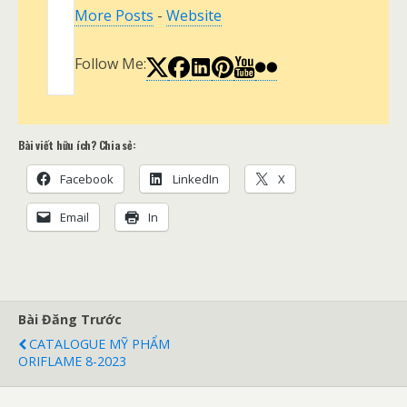
More Posts
-
Website
Follow Me:
Bài viết hữu ích? Chia sẻ:
Facebook
LinkedIn
X
Email
In
Bài Đăng Trước
CATALOGUE MỸ PHẨM
ORIFLAME 8-2023