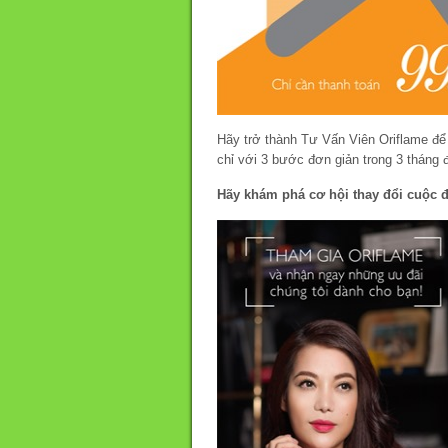
Hãy trở thành Tư Vấn Viên Oriflame để
chỉ với 3 bước đơn giản trong 3 tháng đ
Hãy khám phá cơ hội thay đổi cuộc đ