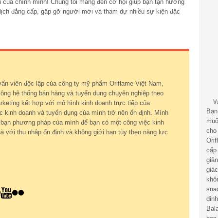
ủ của chính mình! Chúng tôi mang đến cơ hội giúp bạn tận hưởng
 lịch đẳng cấp, gặp gỡ người mới và tham dự nhiều sự kiện đặc
vấn viên độc lập của công ty mỹ phẩm Oriflame Việt Nam,
ông hệ thống bán hàng và tuyển dụng chuyên nghiệp theo
keting kết hợp với mô hình kinh doanh trực tiếp của
Bạn
c kinh doanh và tuyển dụng của mình trở nên ổn định. Mình
muố
ới bạn phương pháp của mình để bạn có một công việc kinh
cho
à với thu nhập ổn định và không giới hạn tùy theo năng lực
Ori
cấp
giả
giá
khô
sna
din
Bal