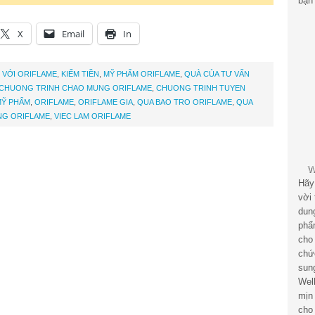
bạn 
X
Email
In
 VỚI ORIFLAME
,
KIẾM TIỀN
,
MỸ PHẨM ORIFLAME
,
QUÀ CỦA TƯ VẤN
CHUONG TRINH CHAO MUNG ORIFLAME
,
CHUONG TRINH TUYEN
MỸ PHẨM
,
ORIFLAME
,
ORIFLAME GIA
,
QUA BAO TRO ORIFLAME
,
QUA
NG ORIFLAME
,
VIEC LAM ORIFLAME
Hãy
vời
dun
phẩ
cho
chứ
sun
Wel
mịn
cho