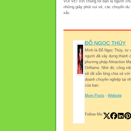
VUI VẺ! Với chúng tôi bạn là người ch
những giây phút vui vẻ, các chuyến du
sắc.
ĐỖ NGỌC THÚY
Mình là Đỗ Ngọc Thúy, tư 
người đã xây dựng thành c
phương pháp Attraction Mar
Oriflame. Nhờ đó, công việ
sẽ rất sẵn lòng chia sẻ v
doanh chuyên nghiệp tại nh
của bạn.
More Posts
-
Website
Follow Me: