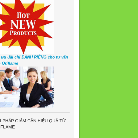
 ưu đãi chỉ DÀNH RIÊNG cho tư vấn
n Oriflame
I PHÁP GIẢM CÂN HIỆU QUẢ TỪ
IFLAME