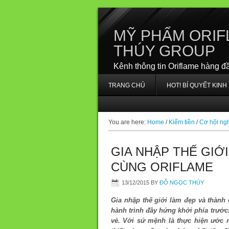
MỸ PHẨM ORIF
THÚY GROUP
Kênh thông tin Oriflame hàng đ
TRANG CHỦ
HOT! BÍ QUYẾT KIN
You are here:
Home
/
Kiếm tiền
/
Cơ hội ngh
GIA NHẬP THẾ GIỚ
CÙNG ORIFLAME
13/12/2015
BY
ĐỖ NGỌC THÚY
Gia nhập thế giới làm đẹp và thành
hành trình đầy hứng khởi phía trước
vẻ. Với sứ mệnh là thực hiện ước