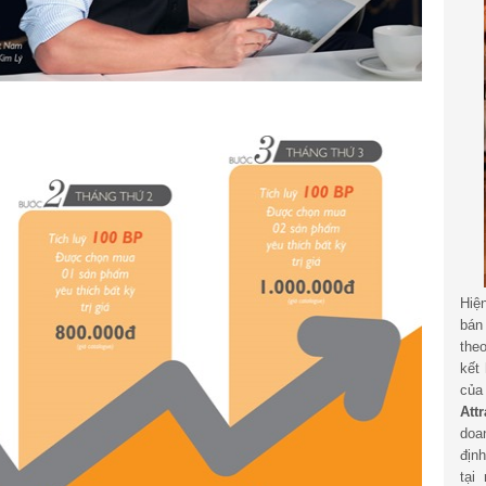
Hiệ
bán
the
kết
củ
Att
doa
địn
tại