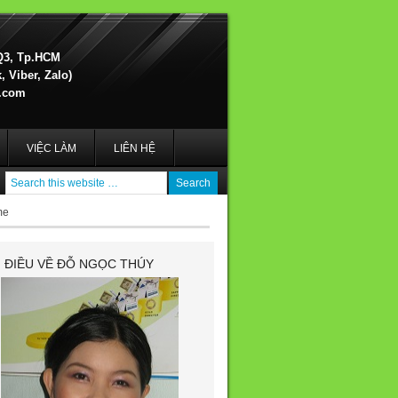
Q3, Tp.HCM
 Viber, Zalo)
.com
VIỆC LÀM
LIÊN HỆ
me
I ĐIỀU VỀ ĐỖ NGỌC THÚY