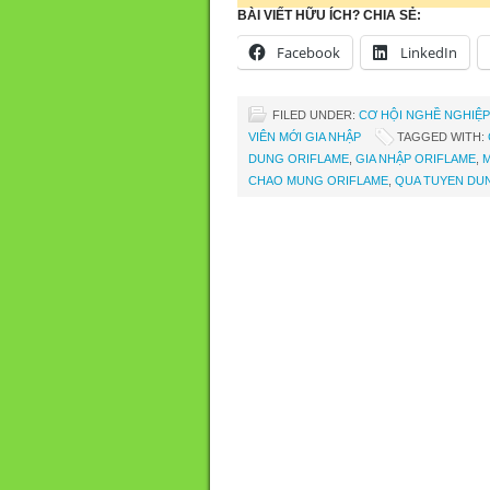
BÀI VIẾT HỮU ÍCH? CHIA SẺ:
Facebook
LinkedIn
FILED UNDER:
CƠ HỘI NGHỀ NGHIỆP
VIÊN MỚI GIA NHẬP
TAGGED WITH:
DUNG ORIFLAME
,
GIA NHẬP ORIFLAME
,
CHAO MUNG ORIFLAME
,
QUA TUYEN DU