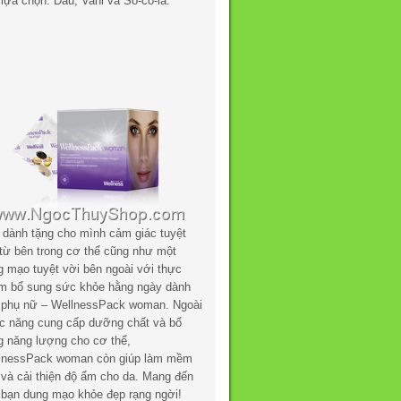
lựa chọn: Dâu, Vani và Sô-cô-la.
 dành tặng cho mình cảm giác tuyệt
 từ bên trong cơ thể cũng như một
g mạo tuyệt vời bên ngoài với thực
m bổ sung sức khỏe hằng ngày dành
 phụ nữ – WellnessPack woman. Ngoài
c năng cung cấp dưỡng chất và bổ
g năng lượng cho cơ thể,
lnessPack woman còn giúp làm mềm
 và cải thiện độ ẩm cho da. Mang đến
 bạn dung mạo khỏe đẹp rạng ngời!