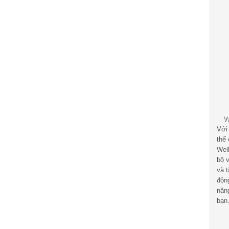
Với
thể
Wel
bộ v
và 
độn
năn
bạn