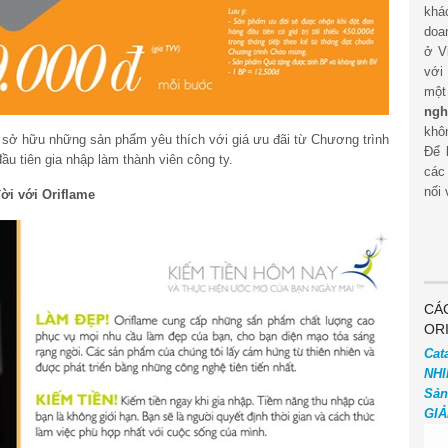
khá
doa
ở V
với
mộ
ngh
khôn
 sở hữu những sản phẩm yêu thích với giá ưu đãi từ Chương trình
Để 
ầu tiên gia nhập làm thành viên công ty.
các
nối 
ời với Oriflame
CÁ
OR
Cat
NHI
Sản
GIẢ