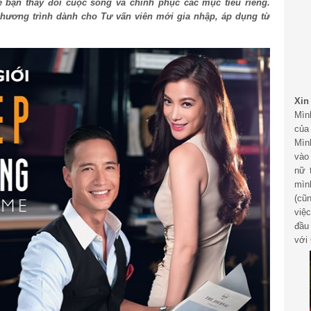
ể bạn thay đổi cuộc sống và chinh phục các mục tiêu riêng.
 chương trình dành cho Tư vấn viên mới gia nhập, áp dụng từ
Xin
Mìn
của
Mìn
vào
nữ 
mìn
(cũ
việ
đầu
với 