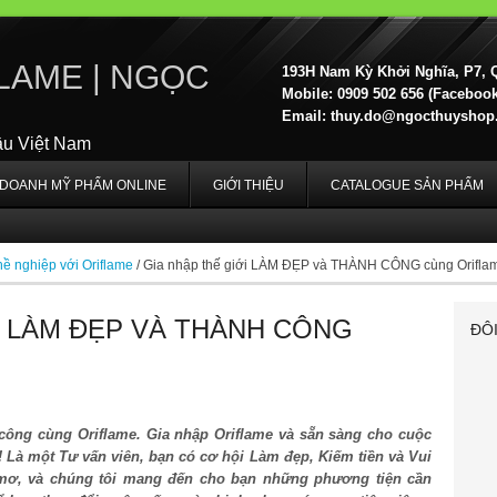
LAME | NGỌC
193H Nam Kỳ Khởi Nghĩa, P7, 
Mobile: 0909 502 656 (Facebook,
Email:
thuy.do@ngocthuyshop
ầu Việt Nam
H DOANH MỸ PHẨM ONLINE
GIỚI THIỆU
CATALOGUE SẢN PHẨM
ề nghiệp với Oriflame
/
Gia nhập thế giới LÀM ĐẸP và THÀNH CÔNG cùng Orifla
I LÀM ĐẸP VÀ THÀNH CÔNG
ĐÔ
 công cùng Oriflame. Gia nhập Oriflame và sẵn sàng cho cuộc
! Là một Tư vấn viên, bạn có cơ hội Làm đẹp, Kiếm tiền và Vui
 mơ, và chúng tôi mang đến cho bạn những phương tiện cần