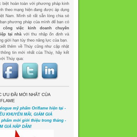
c biệt hoàn toàn với phương pháp kinh
nh theo mạng hiện đang được áp dụng
iệt Nam. Mình sẽ rất sẵn lòng chia sẻ
 bạn phương pháp của mình để bạn có
t
công việc kinh doanh chuyên
iệp tại nhà
với thu nhập ổn định và
g giới hạn tùy theo năng lực của bạn.
biết thêm về Thúy cũng như cập nhật
 thông tin mới nhất của Thúy, hãy kết
với Thúy qua:
C ƯU ĐÃI MỚI NHẤT CỦA
IFLAME
alogue mỹ phẩm Oriflame hiện tại -
ỀU KHUYẾN MÃI, GIẢM GIÁ
 phẩm mới giới thiệu trong tháng -
M GIÁ HẤP DẪN!