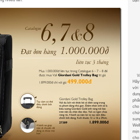
bạn 
Hãy
vời
dun
phẩ
cho
chứ
sun
Wel
mịn
cho