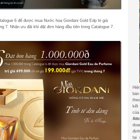
atalogue 6 để được mua Nước hoa Giordani Gold Edp trị giá
ng 7. Nhận ưu đãi khi đặt đơn hàng đầu tiên trong Catalogue 7.
Hiệ
bán
the
kết
củ
Att
doa
địn
tại