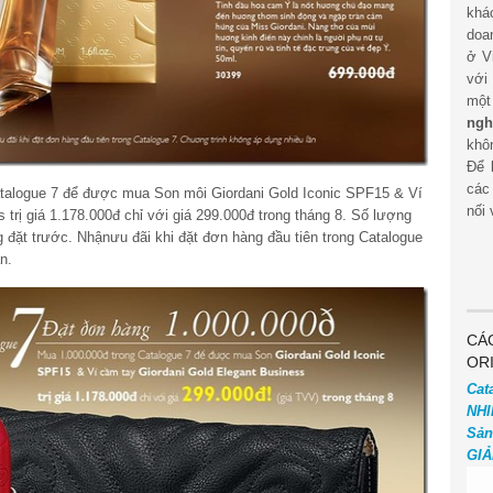
khá
doa
ở V
với
mộ
ngh
khôn
Để 
các
atalogue 7 để được mua Son môi Giordani Gold Iconic SPF15 & Ví
nối 
 trị giá 1.178.000đ chỉ với giá 299.000đ trong tháng 8. Số lượng
 đặt trước. Nhậnưu đãi khi đặt đơn hàng đầu tiên trong Catalogue
n.
CÁ
OR
Cat
NHI
Sản
GIẢ