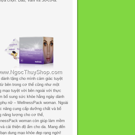
lựa chọn: Dâu, Vani và Sô-cô-la.
 dành tặng cho mình cảm giác tuyệt
 từ bên trong cơ thể cũng như một
g mạo tuyệt vời bên ngoài với thực
m bổ sung sức khỏe hằng ngày dành
 phụ nữ – WellnessPack woman. Ngoài
c năng cung cấp dưỡng chất và bổ
g năng lượng cho cơ thể,
lnessPack woman còn giúp làm mềm
 và cải thiện độ ẩm cho da. Mang đến
 bạn dung mạo khỏe đẹp rạng ngời!