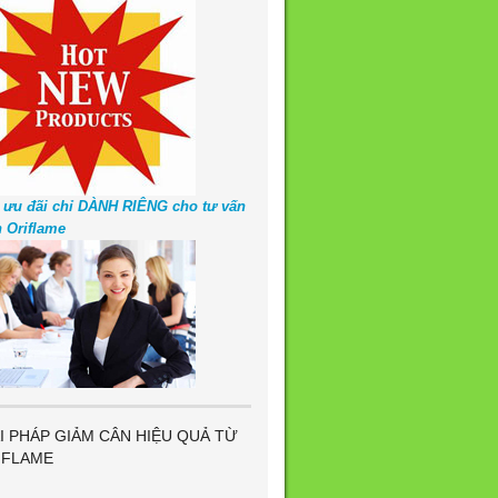
 ưu đãi chỉ DÀNH RIÊNG cho tư vấn
n Oriflame
I PHÁP GIẢM CÂN HIỆU QUẢ TỪ
IFLAME