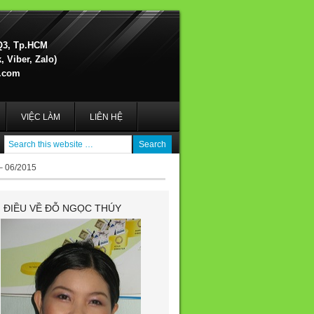
Q3, Tp.HCM
 Viber, Zalo)
.com
VIỆC LÀM
LIÊN HỆ
– 06/2015
I ĐIỀU VỀ ĐỖ NGỌC THÚY