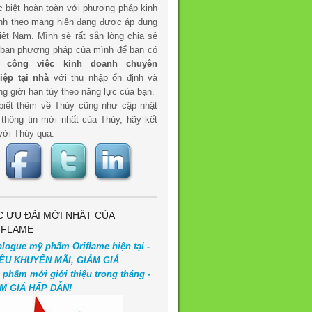
c biệt hoàn toàn với phương pháp kinh
nh theo mạng hiện đang được áp dụng
iệt Nam. Mình sẽ rất sẵn lòng chia sẻ
 bạn phương pháp của mình để bạn có
t
công việc kinh doanh chuyên
iệp tại nhà
với thu nhập ổn định và
g giới hạn tùy theo năng lực của bạn.
biết thêm về Thúy cũng như cập nhật
 thông tin mới nhất của Thúy, hãy kết
với Thúy qua:
C ƯU ĐÃI MỚI NHẤT CỦA
IFLAME
alogue mỹ phẩm Oriflame hiện tại -
ỀU KHUYẾN MÃI, GIẢM GIÁ
 phẩm mới giới thiệu trong tháng -
M GIÁ HẤP DẪN!