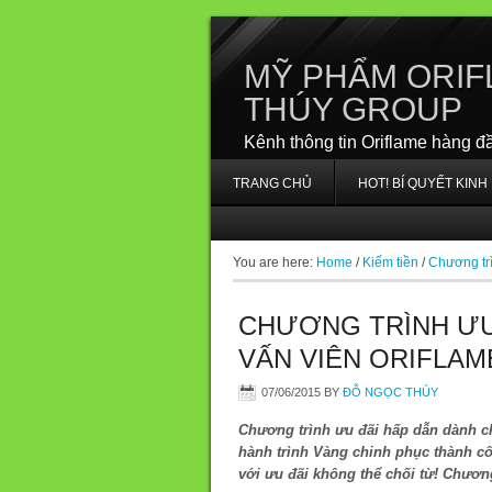
MỸ PHẨM ORIF
THÚY GROUP
Kênh thông tin Oriflame hàng đ
TRANG CHỦ
HOT! BÍ QUYẾT KIN
You are here:
Home
/
Kiếm tiền
/
Chương tr
CHƯƠNG TRÌNH ƯU
VẤN VIÊN ORIFLAME
07/06/2015
BY
ĐỖ NGỌC THÚY
Chương trình ưu đãi hấp dẫn dành ch
hành trình Vàng chinh phục thành cô
với ưu đãi không thể chối từ! Chươn