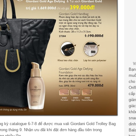
Bạn
muố
cho
Ori
cấp
giả
giá
khô
sna
ong kỳ catalogue 6-7-8 để được mua vali Giordani Gold Trolley Bag
din
 trong tháng 9. Nhận ưu đãi khi đặt đơn hàng đầu tiên trong
Bal
ng nhiều lần.