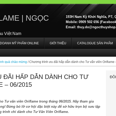
LAME | NGỌC
193H Nam Kỳ Khởi Nghĩa, P7, 
Mobile: 0909 502 656 (Facebook,
Email:
thuy.do@ngocthuyshop
ầu Việt Nam
H DOANH MỸ PHẨM ONLINE
GIỚI THIỆU
CATALOGUE SẢN PHẨM
ình quà chào mừng
/
Chương trình ưu đãi hấp dẫn dành cho Tư vấn viên Oriflame 
 ĐÃI HẤP DẪN DÀNH CHO TƯ
ĐÔ
 – 06/2015
o Tư vấn viên Oriflame trong tháng 06/2015. Hãy tham gia
ng! Đừng bỏ lỡ cơ hội đặc biệt này để sở hữu trọn bộ sưu tập
g trình chỉ dành cho Tư Vấn Viên Oriflame.