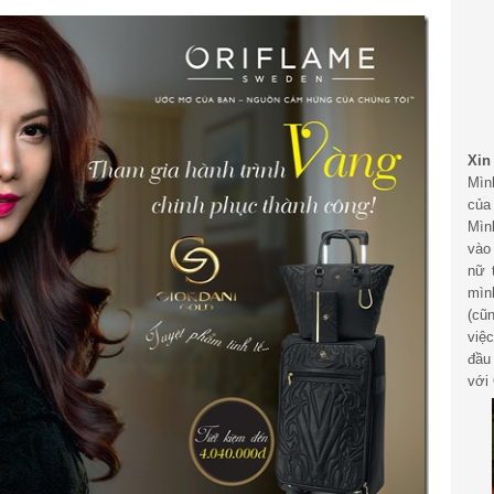
Xin
Mìn
của
Mìn
vào
nữ 
mìn
(cũ
việ
đầu
với 