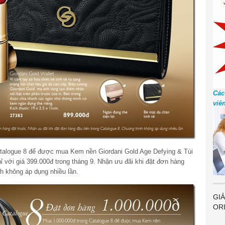
Các
viê
atalogue 8 để được mua Kem nền Giordani Gold Age Defying & Túi
hỉ với giá 399.000đ trong tháng 9. Nhận ưu đãi khi đặt đơn hàng
nh không áp dụng nhiều lần.
GIẢ
OR