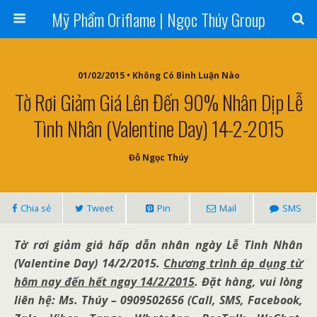
Mỹ Phẩm Oriflame | Ngọc Thúy Group
01/02/2015 • Không Có Bình Luận Nào
Tờ Rơi Giảm Giá Lên Đến 90% Nhân Dịp Lễ
Tình Nhân (Valentine Day) 14-2-2015
Đỗ Ngọc Thúy
Chia sẻ
Tweet
Pin
Mail
SMS
Tờ rơi giảm giá hấp dẫn nhân ngày Lễ Tình Nhân
(Valentine Day) 14/2/2015.
Chương trình áp dụng từ
hôm nay đến hết ngay 14/2/2015
. Đặt hàng, vui lòng
liên hệ: Ms. Thúy – 0909502656 (Call, SMS, Facebook,