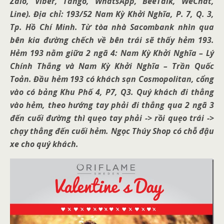
Zalo, Viber, Tango, WhatsApp, BeeTalk, WeChat,
Line). Địa chỉ: 193/52 Nam Kỳ Khởi Nghĩa, P. 7, Q. 3,
Tp. Hồ Chí Minh. Từ tòa nhà Sacombank nhìn qua
bên kia đường chếch về bên trái sẽ thấy hẻm 193.
Hẻm 193 nằm giữa 2 ngã 4: Nam Kỳ Khởi Nghĩa – Lý
Chính Thắng và Nam Kỳ Khởi Nghĩa – Trần Quốc
Toản. Đầu hẻm 193 có khách sạn Cosmopolitan, cổng
vào có bảng Khu Phố 4, P7, Q3. Quý khách đi thẳng
vào hẻm, theo hướng tay phải đi thẳng qua 2 ngã 3
đến cuối đường thì quẹo tay phải -> rồi quẹo trái ->
chạy thẳng đến cuối hẻm. Ngọc Thúy Shop có chỗ đậu
xe cho quý khách.