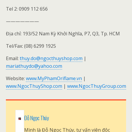
Tel 2: 0909 112 656
———————
Địa chỉ: 193/52 Nam Kỳ Khởi Nghĩa, P7, Q3, Tp. HCM
Tel/Fax: (08) 6299 1925
Email:
thuy.do@ngocthuyshop.com
|
mariathuydo@yahoo.com
Website:
www.MyPhamOriflame.vn
|
www.NgocThuyShop.com
|
www.NgocThuyGroup.com
Đỗ Ngọc Thúy
Mình là Đỗ Ngọc Thúy, tư vấn viên độc