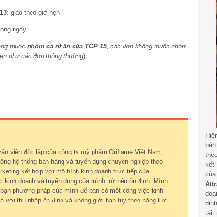
013
: giao theo giờ hẹn
trong ngày
hàng thuộc
nhóm cá nhân của TOP 15
, các đơn không thuộc nhóm
hẹn như các đơn thông thường
)
Hiệ
bán
vấn viên độc lập của công ty mỹ phẩm Oriflame Việt Nam,
the
ông hệ thống bán hàng và tuyển dụng chuyên nghiệp theo
kết
keting kết hợp với mô hình kinh doanh trực tiếp của
củ
c kinh doanh và tuyển dụng của mình trở nên ổn định. Mình
Att
ới bạn phương pháp của mình để bạn có một công việc kinh
doa
à với thu nhập ổn định và không giới hạn tùy theo năng lực
địn
tại