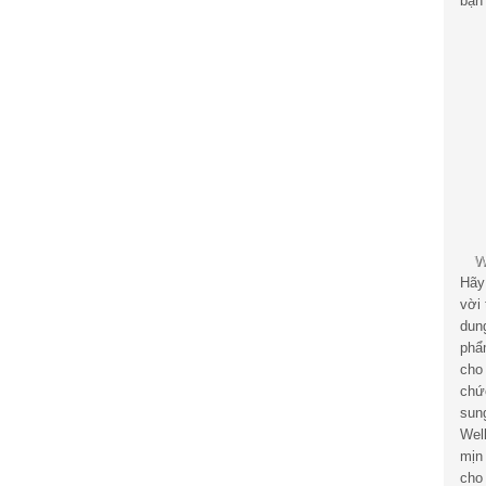
bạn 
Hãy
vời
dun
phẩ
cho
chứ
sun
Wel
mịn
cho