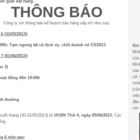
thời gian đặt hàng.
THÔNG BÁO
Công ty xin thông báo kế hoạch bán hàng sắp tới như sau:
6 (31/05/2013)
:
:00h: Tạm ngưng tất cả dịch vụ, chốt doanh số C5/2013
Xin
Mìn
7 (01/06/2013)
:
của
Mìn
u 3)
vào
nữ 
 hoạt động đến 19:00h
mìn
(cũ
việ
ình thường
đầu
với 
cuối tháng (30-31/05/2013) là
19:00h Thứ 4, ngày 05/06/2013.
Các
ếng.
ng 6 như sau
: