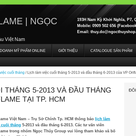
LAME | NGỌC
193H Nam Kỳ Khởi Nghĩa, P7, 
Mobile: 0909 502 656 (Facebook,
Email:
thuy.do@ngocthuyshop
ầu Việt Nam
H DOANH MỸ PHẨM ONLINE
GIỚI THIỆU
CATALOGUE SẢN PHẨM
việc cuối tháng
/
Lịch làm việc cuối tháng 5-2013 và đầu tháng 6-2013 của VP Orif
ỐI THÁNG 5-2013 VÀ ĐẦU THÁNG
ĐÔ
FLAME TẠI TP. HCM
flame Việt Nam – Trụ Sở Chính Tp. HCM thông báo
lịch làm
 cuối tháng
5-2013 và đầu tháng 6-2013. Các tư vấn viên
flame trong nhóm Ngọc Thúy Group vui lòng tham khảo và bố