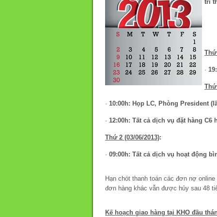
trí 
Thứ 
·
19
Thứ 
·
10:00h: Họp LC, Phòng President (lầ
·
12:00h: Tất cả dịch vụ đặt hàng C6
Thứ 2 (03/06/2013)
:
·
09:00h: Tất cả dịch vụ hoạt động b
Hạn chót thanh toán các đơn nợ online 
đơn hàng khác vẫn được hủy sau 48 ti
Kế hoạch giao hàng tại KHO đầu thá