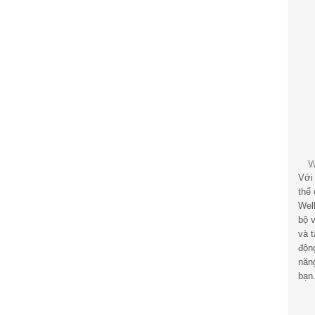
Với
thể
Wel
bộ v
và 
độn
năn
bạn