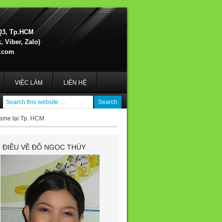
Q3, Tp.HCM
 Viber, Zalo)
.com
VIỆC LÀM
LIÊN HỆ
lame tại Tp. HCM
I ĐIỀU VỀ ĐỖ NGỌC THÚY