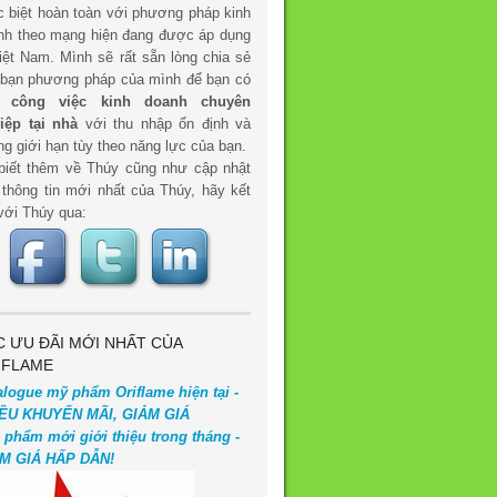
c biệt hoàn toàn với phương pháp kinh
nh theo mạng hiện đang được áp dụng
iệt Nam. Mình sẽ rất sẵn lòng chia sẻ
 bạn phương pháp của mình để bạn có
t
công việc kinh doanh chuyên
iệp tại nhà
với thu nhập ổn định và
g giới hạn tùy theo năng lực của bạn.
biết thêm về Thúy cũng như cập nhật
 thông tin mới nhất của Thúy, hãy kết
với Thúy qua:
C ƯU ĐÃI MỚI NHẤT CỦA
IFLAME
alogue mỹ phẩm Oriflame hiện tại -
ỀU KHUYẾN MÃI, GIẢM GIÁ
 phẩm mới giới thiệu trong tháng -
M GIÁ HẤP DẪN!