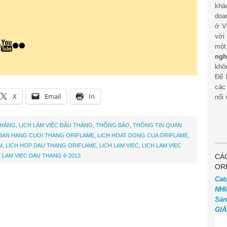
khá
doa
ở V
với
mộ
ngh
khôn
Để 
các
X
Email
In
nối 
THÁNG
,
LỊCH LÀM VIỆC ĐẦU THÁNG
,
THÔNG BÁO
,
THÔNG TIN QUAN
 BAN HANG CUOI THANG ORIFLAME
,
LICH HOAT DONG CUA ORIFLAME
,
M
,
LICH HOP DAU THANG ORIFLAME
,
LICH LAM VIEC
,
LICH LAM VIEC
H LAM VIEC DAU THANG 6-2013
CÁ
OR
Cat
NHI
Sản
GIẢ