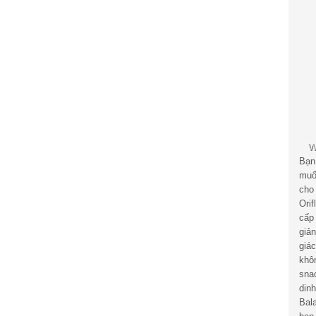
Bạn
muố
cho
Ori
cấp
giả
giá
khô
sna
din
Bal