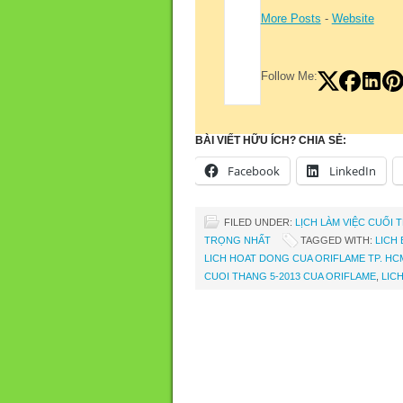
More Posts
-
Website
Follow Me:
BÀI VIẾT HỮU ÍCH? CHIA SẺ:
Facebook
LinkedIn
FILED UNDER:
LỊCH LÀM VIỆC CUỐI 
TRỌNG NHẤT
TAGGED WITH:
LICH
LICH HOAT DONG CUA ORIFLAME TP. HC
CUOI THANG 5-2013 CUA ORIFLAME
,
LIC