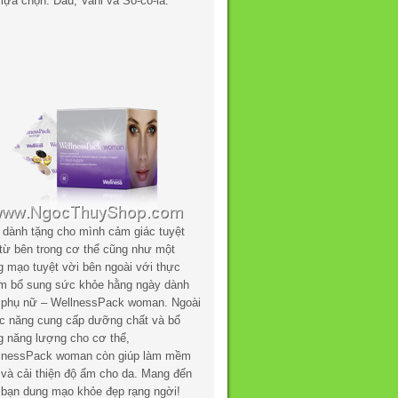
lựa chọn: Dâu, Vani và Sô-cô-la.
 dành tặng cho mình cảm giác tuyệt
 từ bên trong cơ thể cũng như một
g mạo tuyệt vời bên ngoài với thực
m bổ sung sức khỏe hằng ngày dành
 phụ nữ – WellnessPack woman. Ngoài
c năng cung cấp dưỡng chất và bổ
g năng lượng cho cơ thể,
lnessPack woman còn giúp làm mềm
 và cải thiện độ ẩm cho da. Mang đến
 bạn dung mạo khỏe đẹp rạng ngời!