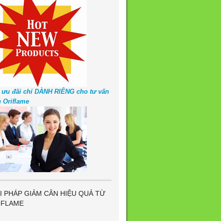
 ưu đãi chỉ DÀNH RIÊNG cho tư vấn
n Oriflame
I PHÁP GIẢM CÂN HIỆU QUẢ TỪ
IFLAME