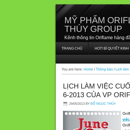
MỸ PHẨM ORIF
THÚY GROUP
Kênh thông tin Oriflame hàng đ
TRANG CHỦ
HOT! BÍ QUYẾT KIN
You are here:
Home
/
Thông báo
/
Lịch làm 
LỊCH LÀM VIỆC CU
6-2013 CỦA VP ORI
29/05/2013
BY
ĐỖ NGỌC THÚY
Ori
việc
Ori