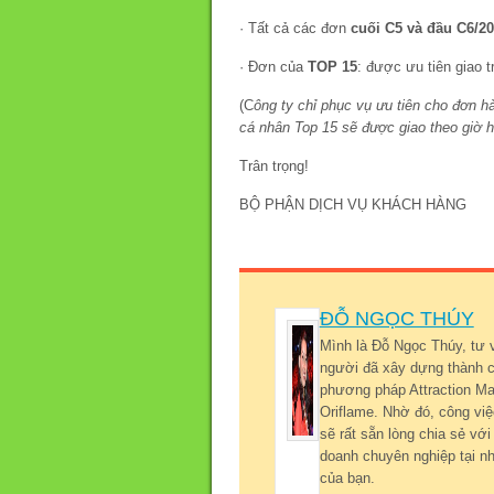
· Tất cả các đơn
cuối C5 và đầu C6/2
· Đơn của
TOP 15
: được ưu tiên giao 
(C
ông ty chỉ phục vụ ưu tiên cho đơn 
cá nhân Top 15 sẽ được giao theo giờ 
Trân trọng!
BỘ PHẬN DỊCH VỤ KHÁCH HÀNG
ĐỖ NGỌC THÚY
Mình là Đỗ Ngọc Thúy, tư 
người đã xây dựng thành c
phương pháp Attraction Mar
Oriflame. Nhờ đó, công việ
sẽ rất sẵn lòng chia sẻ v
doanh chuyên nghiệp tại nh
của bạn.