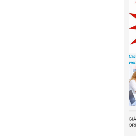
Các
viê
GIẢ
OR