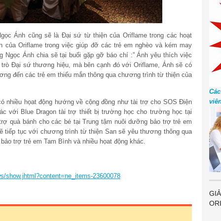
gọc Ánh cũng sẽ là Đại sứ từ thiện của Oriflame trong các hoạt
h của Oriflame trong việc giúp đỡ các trẻ em nghèo và kém may
 Ngọc Ánh chia sẽ tại buổi gặp gỡ báo chí :” Ánh yêu thích việc
i trò Đại sứ thương hiệu, mà bên cạnh đó với Oriflame, Ánh sẽ có
ng đến các trẻ em thiếu mắn thông qua chương trình từ thiện của
Các
viê
có nhiều họat động hướng về cộng đồng như tài trợ cho SOS Điện
tác với Blue Dragon tài trợ thiết bị trường học cho trường học tại
 trợ quà bánh cho các bé tại Trung tậm nuôi dưỡng bảo trợ trẻ em
 tiếp tục với chương trình từ thiện San sẽ yêu thương thông qua
 bảo trợ trẻ em Tam Bình và nhiều họat động khác.
ews/show.jhtml?content=ne_items-23600078
GIẢ
OR