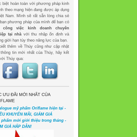
c biệt hoàn toàn với phương pháp kinh
nh theo mạng hiện đang được áp dụng
iệt Nam. Mình sẽ rất sẵn lòng chia sẻ
 bạn phương pháp của mình để bạn có
t
công việc kinh doanh chuyên
iệp tại nhà
với thu nhập ổn định và
g giới hạn tùy theo năng lực của bạn.
biết thêm về Thúy cũng như cập nhật
 thông tin mới nhất của Thúy, hãy kết
với Thúy qua:
C ƯU ĐÃI MỚI NHẤT CỦA
IFLAME
alogue mỹ phẩm Oriflame hiện tại -
ỀU KHUYẾN MÃI, GIẢM GIÁ
 phẩm mới giới thiệu trong tháng -
M GIÁ HẤP DẪN!