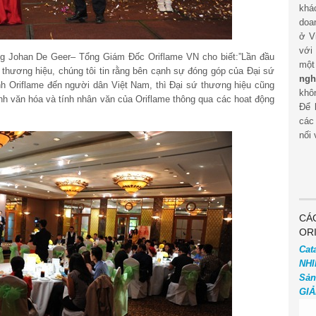
khá
doa
ở V
với
ng Johan De Geer– Tổng Giám Đốc Oriflame VN cho biết:”Lần đầu
mộ
ứ thương hiệu, chúng tôi tin rằng bên cạnh sự đóng góp của Đại sứ
ngh
nh Oriflame đến người dân Việt Nam, thì Đại sứ thương hiệu cũng
khôn
h văn hóa và tính nhân văn của Oriflame thông qua các hoat động
Để 
các
nối 
CÁ
OR
Cat
NHI
Sản
GIẢ