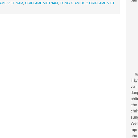
bạn 
AME VIET NAM
,
ORIFLAME VIETNAM
,
TONG GIAM DOC ORIFLAME VIET
Hãy
vời
dun
phẩ
cho
chứ
sun
Wel
mịn
cho