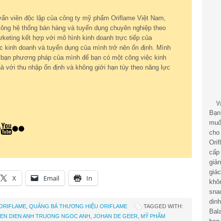
vấn viên độc lập của công ty mỹ phẩm Oriflame Việt Nam,
ông hệ thống bán hàng và tuyển dụng chuyên nghiệp theo
keting kết hợp với mô hình kinh doanh trực tiếp của
c kinh doanh và tuyển dụng của mình trở nên ổn định. Mình
ới bạn phương pháp của mình để bạn có một công việc kinh
à với thu nhập ổn định và không giới hạn tùy theo năng lực
Bạn
muố
cho
Ori
cấp
giả
giá
X
Email
In
khô
sna
din
 ORIFLAME
,
QUẢNG BÁ THƯƠNG HIỆU ORIFLAME
TAGGED WITH:
Bal
VIEN DIEN ANH TRUONG NGOC ANH
,
JOHAN DE GEER
,
MỸ PHẨM