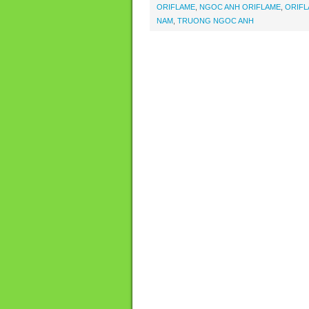
ORIFLAME
,
NGOC ANH ORIFLAME
,
ORIFL
NAM
,
TRUONG NGOC ANH