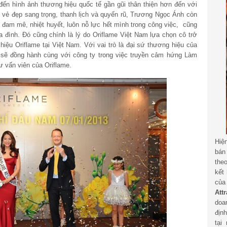
đến hình ảnh thương hiệu quốc tế gần gũi thân thiện hơn đến với
 vẻ đẹp sang trọng, thanh lịch và quyến rũ, Trương Ngọc Ánh còn
u đam mê, nhiệt huyết, luôn nỗ lực hết mình trong công việc, cũng
a đình. Đó cũng chính là lý do Oriflame Việt Nam lựa chọn cô trở
iệu Oriflame tại Việt Nam. Với vai trò là đại sứ thương hiệu của
sẽ đồng hành cùng với công ty trong việc truyền cảm hứng Làm
ư vấn viên của Oriflame.
Hiệ
bán
the
kết
củ
Att
doa
địn
tại