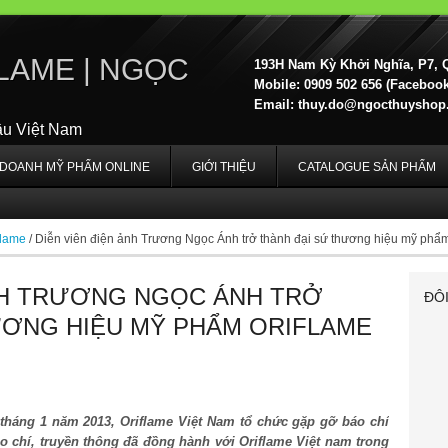
LAME | NGỌC
193H Nam Kỳ Khởi Nghĩa, P7, 
Mobile: 0909 502 656 (Facebook,
Email:
thuy.do@ngocthuyshop
ầu Việt Nam
H DOANH MỸ PHẨM ONLINE
GIỚI THIỆU
CATALOGUE SẢN PHẨM
flame
/
Diễn viên điện ảnh Trương Ngọc Ánh trở thành đại sứ thương hiệu mỹ phẩm 
ẢNH TRƯƠNG NGỌC ÁNH TRỞ
ĐÔ
ƯƠNG HIỆU MỸ PHẨM ORIFLAME
tháng 1 năm 2013, Oriflame Việt Nam tổ chức gặp gỡ báo chí
 chí, truyền thông đã đồng hành với Oriflame Việt nam trong