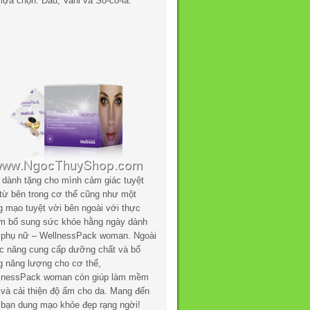
lựa chọn: Dâu, Vani và Sô-cô-la.
 dành tặng cho mình cảm giác tuyệt
 từ bên trong cơ thể cũng như một
g mạo tuyệt vời bên ngoài với thực
m bổ sung sức khỏe hằng ngày dành
 phụ nữ – WellnessPack woman. Ngoài
c năng cung cấp dưỡng chất và bổ
g năng lượng cho cơ thể,
lnessPack woman còn giúp làm mềm
 và cải thiện độ ẩm cho da. Mang đến
 bạn dung mạo khỏe đẹp rạng ngời!