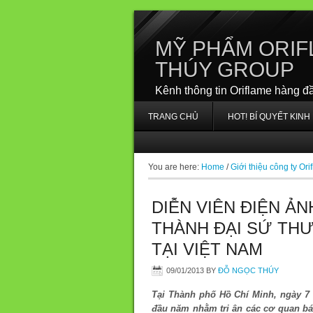
MỸ PHẨM ORIF
THÚY GROUP
Kênh thông tin Oriflame hàng đ
TRANG CHỦ
HOT! BÍ QUYẾT KIN
You are here:
Home
/
Giới thiệu công ty Ori
DIỄN VIÊN ĐIỆN 
THÀNH ĐẠI SỨ TH
TẠI VIỆT NAM
09/01/2013
BY
ĐỖ NGỌC THÚY
Tại Thành phố Hồ Chí Minh, ngày 7 
đầu năm nhằm tri ân các cơ quan báo