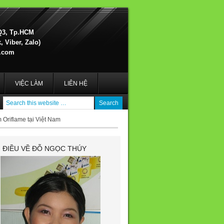
Q3, Tp.HCM
 Viber, Zalo)
.com
VIỆC LÀM
LIÊN HỆ
Oriflame tại Việt Nam
I ĐIỀU VỀ ĐỖ NGỌC THÚY