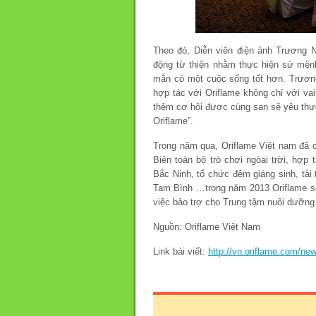
Theo đó, Diễn viên điện ảnh Trương N
động từ thiện nhằm thực hiện sứ mện
mắn có một cuộc sống tốt hơn. Trương
hợp tác với Oriflame không chỉ với va
thêm cơ hội được cùng san sẽ yêu thươ
Oriflame”.
Trong năm qua, Oriflame Việt nam đã 
Biên toàn bộ trò chơi ngòai trời, hợp 
Bắc Ninh, tổ chức đêm giáng sinh, tài
Tam Bình …trong năm 2013 Oriflame sẽ
việc bảo trợ cho Trung tậm nuôi dưỡng
Nguồn: Oriflame Việt Nam
Link bài viết:
http://vn.oriflame.com/n