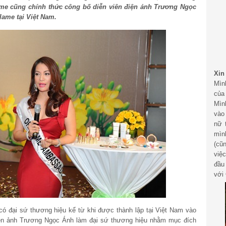
lame cũng chính thức công bố diễn viên điện ảnh Trương Ngọc
lame tại Việt Nam.
Xin
Mìn
của
Mìn
vào
nữ 
mìn
(cũ
việ
đầu
với 
 có đại sứ thương hiệu kể từ khi được thành lập tại Việt Nam vào
iện ảnh Trương Ngọc Ánh làm đại sứ thương hiệu nhằm mục đích