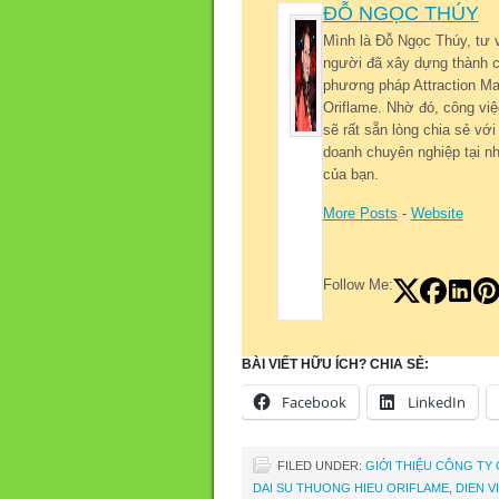
ĐỖ NGỌC THÚY
Mình là Đỗ Ngọc Thúy, tư 
người đã xây dựng thành c
phương pháp Attraction Mar
Oriflame. Nhờ đó, công việ
sẽ rất sẵn lòng chia sẻ v
doanh chuyên nghiệp tại nh
của bạn.
More Posts
-
Website
Follow Me:
BÀI VIẾT HỮU ÍCH? CHIA SẺ:
Facebook
LinkedIn
FILED UNDER:
GIỚI THIỆU CÔNG TY
DAI SU THUONG HIEU ORIFLAME
,
DIEN 