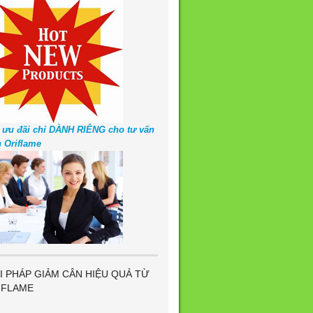
 ưu đãi chỉ DÀNH RIÊNG cho tư vấn
n Oriflame
I PHÁP GIẢM CÂN HIỆU QUẢ TỪ
IFLAME