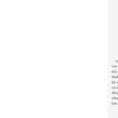
Với
thể
Wel
bộ v
và 
độn
năn
bạn