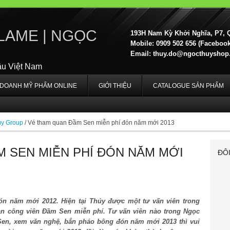
LAME | NGỌC
193H Nam Kỳ Khởi Nghĩa, P7, 
Mobile: 0909 502 656 (Facebook,
Email:
thuy.do@ngocthuyshop
ầu Việt Nam
H DOANH MỸ PHẨM ONLINE
GIỚI THIỆU
CATALOGUE SẢN PHẨM
úy Group
/
Vé tham quan Đầm Sen miễn phí đón năm mới 2013
 SEN MIỄN PHÍ ĐÓN NĂM MỚI
ĐÔ
n năm mới 2012. Hiện tại Thúy được một tư vấn viên trong
n công viên Đầm Sen miễn phí. Tư vấn viên nào trong Ngọc
n, xem văn nghệ, bắn pháo bông đón năm mới 2013 thì vui