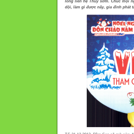
lòng liên hệ Thúy sớm. Chúc mọi n
dội, làm gì được nấy, gia đình phát tà