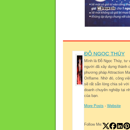
ĐỖ NGỌC THÚY
Mình là Đỗ Ngọc Thúy, tư 
người đã xây dựng thành c
phương pháp Attraction Mar
Oriflame. Nhờ đó, công việ
sẽ rất sẵn lòng chia sẻ v
doanh chuyên nghiệp tại nh
của bạn.
More Posts
-
Website
Follow Me: