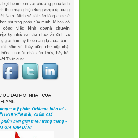
c biệt hoàn toàn với phương pháp kinh
nh theo mạng hiện đang được áp dụng
iệt Nam. Mình sẽ rất sẵn lòng chia sẻ
 bạn phương pháp của mình để bạn có
t
công việc kinh doanh chuyên
iệp tại nhà
với thu nhập ổn định và
g giới hạn tùy theo năng lực của bạn.
biết thêm về Thúy cũng như cập nhật
 thông tin mới nhất của Thúy, hãy kết
với Thúy qua:
C ƯU ĐÃI MỚI NHẤT CỦA
IFLAME
alogue mỹ phẩm Oriflame hiện tại -
ỀU KHUYẾN MÃI, GIẢM GIÁ
 phẩm mới giới thiệu trong tháng -
M GIÁ HẤP DẪN!