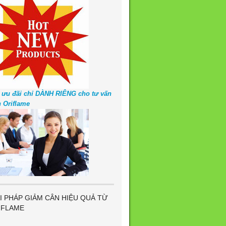
 ưu đãi chỉ DÀNH RIÊNG cho tư vấn
n Oriflame
I PHÁP GIẢM CÂN HIỆU QUẢ TỪ
IFLAME