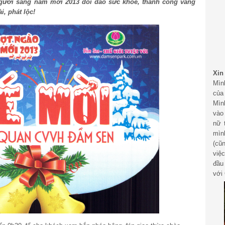
gười sang năm mới 2013 dồi dào sức khỏe, thành công vang
i, phát lộc!
Xin
Mìn
của
Mìn
vào
nữ 
mìn
(cũ
việ
đầu
với 