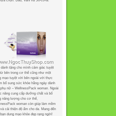
lựa chọn: Dâu, Vani và Sô-cô-la.
 dành tặng cho mình cảm giác tuyệt
 từ bên trong cơ thể cũng như một
g mạo tuyệt vời bên ngoài với thực
m bổ sung sức khỏe hằng ngày dành
 phụ nữ – WellnessPack woman. Ngoài
c năng cung cấp dưỡng chất và bổ
g năng lượng cho cơ thể,
lnessPack woman còn giúp làm mềm
 và cải thiện độ ẩm cho da. Mang đến
 bạn dung mạo khỏe đẹp rạng ngời!