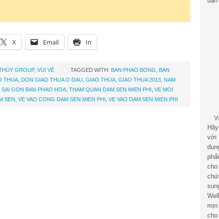
bạn 
X
Email
In
THÚY GROUP
,
VUI VẺ
TAGGED WITH:
BAN PHAO BONG
,
BAN
O THUA
,
DON GIAO THUA O DAU
,
GIAO THUA
,
GIAO THUA 2013
,
NAM
,
SAI GON BAN PHAO HOA
,
THAM QUAN DAM SEN MIEN PHI
,
VE MOI
M SEN
,
VE VAO CONG DAM SEN MIEN PHI
,
VE VAO DAM SEN MIEN PHI
Hãy
vời
dun
phẩ
cho
chứ
sun
Wel
mịn
cho