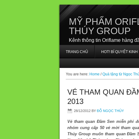
MỸ PHẨM ORIF
THÚY GROUP
Kênh thông tin Oriflame hàng đ
TRANG CHỦ
HOT! BÍ QUYẾT KIN
You are here:
Home
/
Quà tặng từ Ngọc Th
VÉ THAM QUAN ĐẦM
2013
28/12/2012
BY
ĐỖ NGỌC THÚY
Vé tham quan Đầm Sen miễn phí đó
nhóm cung cấp 50 vé mời tham qua
Thúy Group muốn tham quan Đầm Se