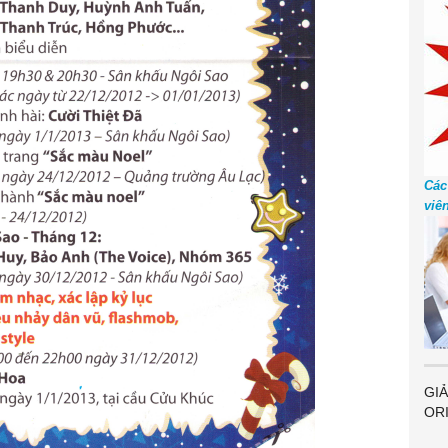
Các
viê
GIẢ
OR