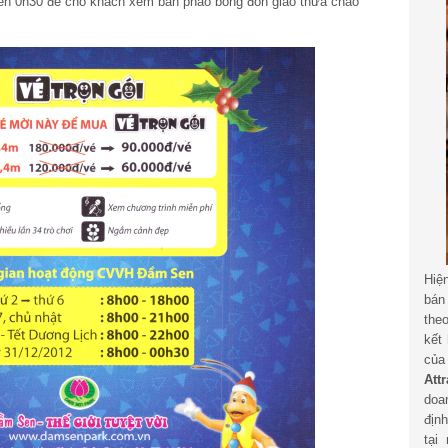
n 0h30 để cho khách xem bắn pháo bông đón giao thừa chào
Hiệ
bán
the
kết
củ
Att
doa
địn
tại