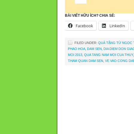
BÀI VIẾT HỮU ÍCH? CHIA SẺ:
Facebook
LinkedIn
FILED UNDER:
QUÀ TẶNG TỪ NGỌC 
PHAO HOA
,
DAM SEN
,
DIA DIEM DON GIA
MOI 2013
,
QUA TANG NAM MOI CUA THUY
THAM QUAN DAM SEN
,
VE VAO CONG DA