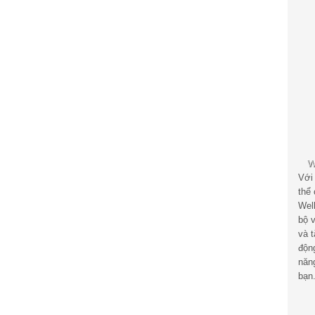
Với
thể
Wel
bộ v
và 
độn
năn
bạn