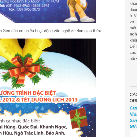
khá
doa
ở V
với
mộ
 Sen còn có nhiều hoạt động văn nghệ để đón giao thừa.
ngh
khôn
Để 
các
nối 
CÁ
OR
Cat
NHI
Sản
GIẢ