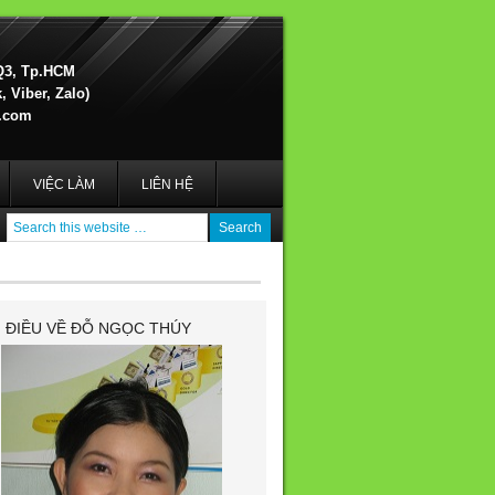
Q3, Tp.HCM
 Viber, Zalo)
.com
VIỆC LÀM
LIÊN HỆ
I ĐIỀU VỀ ĐỖ NGỌC THÚY