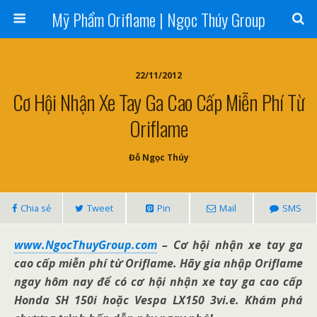
Mỹ Phẩm Oriflame | Ngọc Thúy Group
22/11/2012
Cơ Hội Nhận Xe Tay Ga Cao Cấp Miễn Phí Từ
Oriflame
Đỗ Ngọc Thúy
Chia sẻ
Tweet
Pin
Mail
SMS
www.NgocThuyGroup.com
– Cơ hội nhận xe tay ga
cao cấp miễn phí từ Oriflame. Hãy gia nhập Oriflame
ngay hôm nay để có cơ hội nhận xe tay ga cao cấp
Honda SH 150i hoặc Vespa LX150 3vi.e. Khám phá