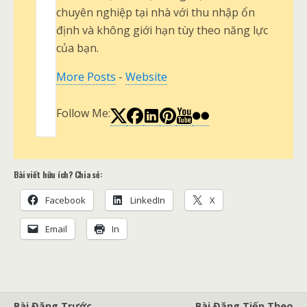
chuyên nghiệp tại nhà với thu nhập ổn
định và không giới hạn tùy theo năng lực
của bạn.
More Posts
-
Website
Follow Me:
Bài viết hữu ích? Chia sẻ:
Facebook
LinkedIn
X
Email
In
Bài Đăng Trước
Bài Đăng Tiếp Theo