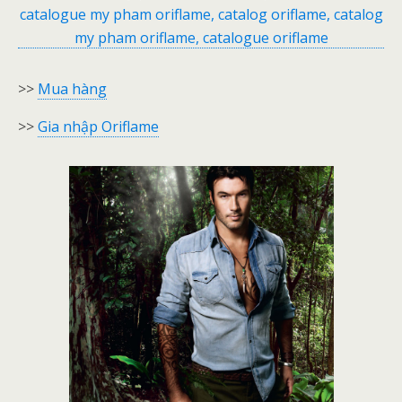
>>
Mua hàng
>>
Gia nhập Oriflame