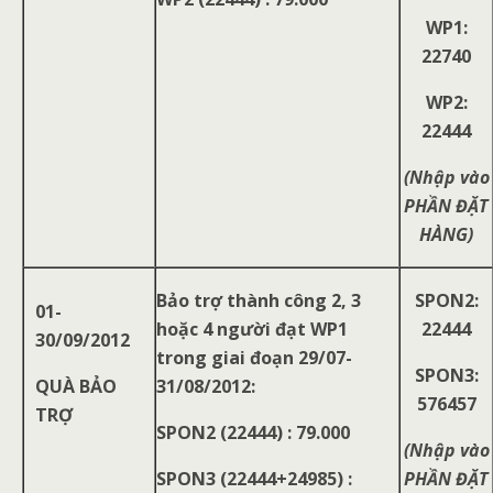
WP1:
22740
WP2:
22444
(Nhập vào
PHẦN ĐẶT
HÀNG)
Bảo trợ thành công 2, 3
SPON2:
01-
hoặc 4 người đạt WP1
22444
30/09/2012
trong giai đoạn 29/07-
SPON3:
QUÀ BẢO
31/08/2012:
576457
TRỢ
SPON2 (22444) : 79.000
(Nhập vào
SPON3 (22444+24985) :
PHẦN ĐẶT