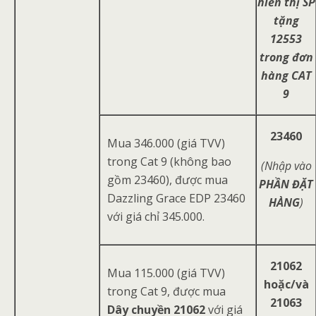
hiển thị SP
tặng
12553
trong đơn
hàng CAT
9
23460
Mua 346.000 (giá TVV)
trong Cat 9 (không bao
(Nhập vào
gồm 23460), được mua
PHẦN ĐẶT
Dazzling Grace EDP 23460
HÀNG
)
với giá chỉ 345.000.
21062
Mua 115.000 (giá TVV)
hoặc/và
trong Cat 9, được mua
21063
Dây chuyền 21062
với giá