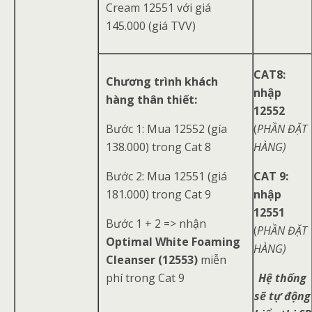
Cream 12551 với giá
145.000 (giá TVV)
CAT8:
Chương trình khách
nhập
hàng thân thiết:
12552
Bước 1: Mua 12552 (gía
(
PHẦN ĐẶT
138.000) trong Cat 8
HÀNG)
Bước 2: Mua 12551 (giá
CAT 9:
181.000) trong Cat 9
nhập
12551
Bước 1 + 2 => nhận
(
PHẦN ĐẶT
Optimal White Foaming
HÀNG)
Cleanser (12553)
miễn
phí trong Cat 9
Hệ thống
sẽ tự động