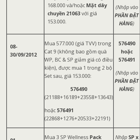
168.000 và/hoặc
Mặt dây
(Nhập vào
chuyền 21063
với giá
PHẦN ĐẶT
153.000.
HÀNG
)
Mua 577.000 (giá TVV) trong
576490
08-
Cat 9 (không bao gồm quà
hoặc
30/09/2012
WP, BC & SP giảm giá có điều
576491
kiện), được mua 1 trong 2 bộ
(Nhập vào
Set sau, giá 153.000:
PHẦN ĐẶT
576490
HÀNG
)
(21188+16189+23558+13643)
hoặc
576491
(22868+1276+20533+22191)
Mua 3 SP Wellness
Pack
Nhập
SP x