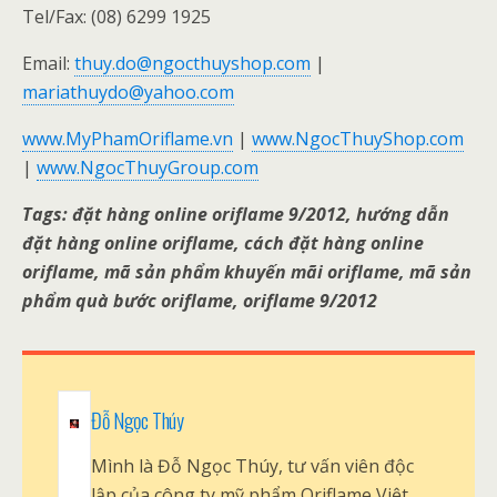
Tel/Fax: (08) 6299 1925
Email:
thuy.do@ngocthuyshop.com
|
mariathuydo@yahoo.com
www.MyPhamOriflame.vn
|
www.NgocThuyShop.com
|
www.NgocThuyGroup.com
Tags: đặt hàng online oriflame 9/2012, hướng dẫn
đặt hàng online oriflame, cách đặt hàng online
oriflame, mã sản phẩm khuyến mãi oriflame, mã sản
phẩm quà bước oriflame, oriflame 9/2012
Đỗ Ngọc Thúy
Mình là Đỗ Ngọc Thúy, tư vấn viên độc
lập của công ty mỹ phẩm Oriflame Việt