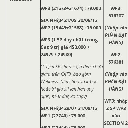
WP3 (21673+21674) : 79.000
WP3:
576207
GIA NHẬP 21/05-30/06/12
WP2 (19449+21568) : 79.000
(
Nhập vào
PHẦN ĐẶT
WP3 (1 SP duy nhất trong
HÀNG)
Cat 9 trị giá 450.000 +
24979 / 24980)
WP2:
576381
(Trị giá SP chọn = giá đen, chưa
giảm trên CAT9, bao gồm
(Nhập vào
Wellness. Nếu chọn số lượng
PHẦN ĐẶT
hoặc trị giá SP lớn hơn quy
HÀNG)
định, hệ thống ko chạy)
WP3: nhập
GIA NHẬP 29/07-31/08/12
2 SP WP3
WP1 (22740) : 79.000
vào
SECTION 2
WP2 (22444) : 79.000