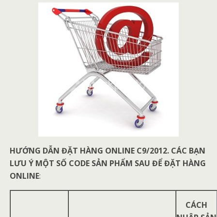
HƯỚNG DẪN ĐẶT HÀNG ONLINE C9/2012.
CÁC BẠN
LƯU Ý MỘT SỐ CODE SẢN PHẨM SAU ĐỂ ĐẶT HÀNG
ONLINE
:
CÁCH