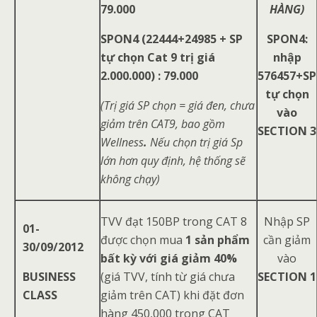
79.000
HÀNG)
SPON4 (22444+24985 + SP
SPON4:
tự chọn Cat 9 trị giá
nhập
2.000.000) : 79.000
576457+SP
tự chọn
(Trị giá SP chọn = giá đen, chưa
vào
giảm trên CAT9, bao gồm
SECTION 3
Wellness
.
Nếu chọn trị giá Sp
lớn hơn quy định, hệ thống sẽ
không chạy)
TVV đạt 150BP trong CAT 8
Nhập SP
01-
được chọn mua
1 sản phẩm
cần giảm
30/09/2012
bất kỳ với giá giảm 40%
vào
BUSINESS
(giá TVV, tính từ giá chưa
SECTION 1
CLASS
giảm trên CAT) khi đặt đơn
hàng 450,000 trong CAT