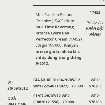
17452
Mua Swedish Beauty
Complex (15400) được
(Nhập vào
mua
Time Reversing
PHẦN ĐẶT
Intense Every Day
HÀNG
)
Perfector Cream (17452)
với giá 199.000
. Khuyến
mãi có giá trị nhiều lần,
chỉ áp dụng trong tháng
9/2012.
GIA NHẬP 01/04-20/05/12
WP1:
01-
WP1 (22540+15027) : 79.000
576205
30/09/2012
01/07-28/07/12 WP2
WP2:
QUÀ
(18826+21556) : 79.000
576206
WELCOME