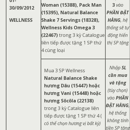
01-
Woman (15388), Pack Man
3
vào
30/09/2012
(15395), Natural Balance
PHẦN ĐẶT
WELLNESS
Shake 7 Servings (18328),
HÀNG
, hệ
Wellness Kids Omega 3
thống sẽ tự
(22467)
trong 3 kỳ Catalogue
động hiển
liên tiếp được tặng 1 SP thứ
thị SP tặng
4 cùng loại
Nhập
SL
Mua 3 SP Wellness
cần mua
Natural Balance Shake
và tặng
hương Dâu (15447) hoặc
(tùy chọn)
hương Vani (15448) hoặc
vào
PHẦN
hương Sôcôla (22138)
ĐẶT HÀNG
,
trong 3 kỳ Catalogue liên
hệ thống
tiếp được tặng 1 SP thứ 4 (
không tính
có thể chọn hương vị bất kỳ)
tiền SP tặng