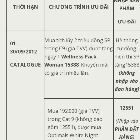
NHẬP SẢN
THỜI HẠN
CHƯƠNG TRÌNH ƯU ĐÃI
PHẨM
ƯU ĐÃI
Mua tích lũy 2 triệu đồng SP
Hệ thống
01-
trong C9 (giá TVV) được tặng
tự động
30/09/2012
ngay 1
Wellness Pack
hiển thị SP
CATALOGUE
Woman 15388
. Khuyến mãi
tặng15388
có giá trị nhiều lần.
(không
nhập vào
đơn hàng)
12551
Mua 192.000 (giá TVV)
trong Cat 9 (không bao
(Nhập vào
gồm 12551), được mua
PHẦN ĐẶT
Optimals White Night
HÀNG
)