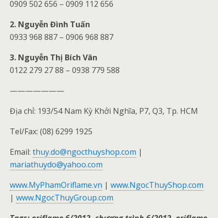
0909 502 656 – 0909 112 656
2. Nguyễn Đình Tuấn
0933 968 887 – 0906 968 887
3. Nguyễn Thị Bích Vân
0122 279 27 88 – 0938 779 588
———————
Địa chỉ: 193/54 Nam Kỳ Khởi Nghĩa, P7, Q3, Tp. HCM
Tel/Fax: (08) 6299 1925
Email:
thuy.do@ngocthuyshop.com
|
mariathuydo@yahoo.com
www.MyPhamOriflame.vn
|
www.NgocThuyShop.com
|
www.NgocThuyGroup.com
Tags: oriflame 6/2012, chương trình 6/2012, oriflame