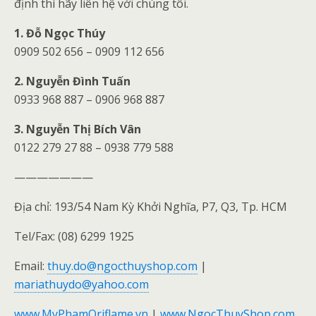
định thì hãy liên hệ với chúng tôi.
1. Đỗ Ngọc Thúy
0909 502 656 – 0909 112 656
2. Nguyễn Đình Tuấn
0933 968 887 – 0906 968 887
3. Nguyễn Thị Bích Vân
0122 279 27 88 – 0938 779 588
———————
Địa chỉ: 193/54 Nam Kỳ Khởi Nghĩa, P7, Q3, Tp. HCM
Tel/Fax: (08) 6299 1925
Email:
thuy.do@ngocthuyshop.com
|
mariathuydo@yahoo.com
www.MyPhamOriflame.vn
|
www.NgocThuyShop.com