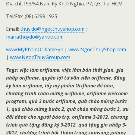
Địa chỉ: 193/54 Nam Kỳ Khởi Nghĩa, P7, Q3, Tp. HCM
Tel/Fax: (08) 6299 1925
Email:
thuy.do@ngocthuyshop.com
|
mariathuydo@yahoo.com
www.MyPhamOriflame.vn
|
www.NgocThuyShop.com
|
www.NgocThuyGroup.com
Tags: việc làm oriflame, việc làm bán thời gian, gia
nhập oriflame, quyền lợi tư vấn viên oriflame, đăng
ký bán oriflame, lấy mỹ phẩm Oriflame để bán,
chương trình chào mừng oriflame, oriflame welcome
program, quà 3 bước oriflame, quà chào mừng bước
1, quà chào mừng bước 2, quà chào mừng bước 3, ưu
đãi dành cho người bảo trợ, oriflame 3-2012, chương
trình quà tặng đăng ký 3-2012, quà tặng gia nhập 3-
2012, chương trình bốc thăm trung samsung galaxy