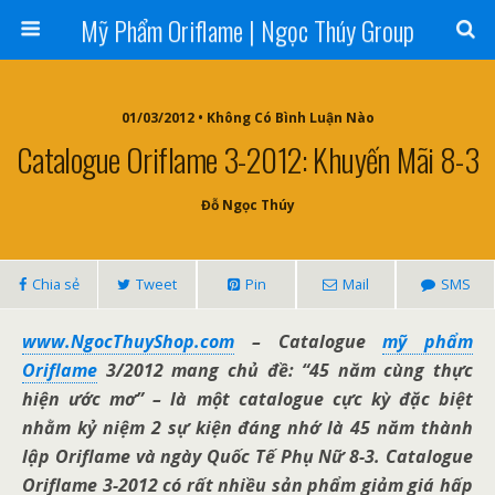
Mỹ Phẩm Oriflame | Ngọc Thúy Group
01/03/2012 • Không Có Bình Luận Nào
Catalogue Oriflame 3-2012: Khuyến Mãi 8-3
Đỗ Ngọc Thúy
Chia sẻ
Tweet
Pin
Mail
SMS
www.NgocThuyShop.com
– Catalogue
mỹ phẩm
Oriflame
3/2012 mang chủ đề: “45 năm cùng thực
hiện ước mơ” – là một catalogue cực kỳ đặc biệt
nhằm kỷ niệm 2 sự kiện đáng nhớ là 45 năm thành
lập Oriflame và ngày Quốc Tế Phụ Nữ 8-3. Catalogue
Oriflame 3-2012 có rất nhiều sản phẩm giảm giá hấp