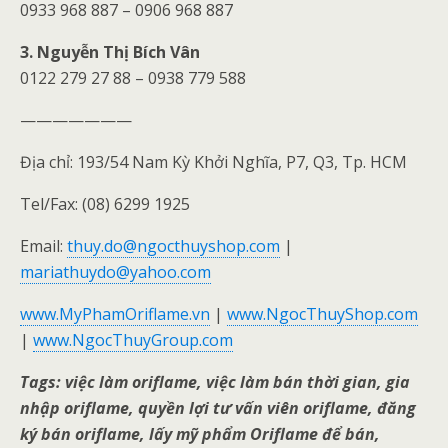
0933 968 887 – 0906 968 887
3. Nguyễn Thị Bích Vân
0122 279 27 88 – 0938 779 588
———————
Địa chỉ: 193/54 Nam Kỳ Khởi Nghĩa, P7, Q3, Tp. HCM
Tel/Fax: (08) 6299 1925
Email:
thuy.do@ngocthuyshop.com
|
mariathuydo@yahoo.com
www.MyPhamOriflame.vn
|
www.NgocThuyShop.com
|
www.NgocThuyGroup.com
Tags: việc làm oriflame, việc làm bán thời gian, gia
nhập oriflame, quyền lợi tư vấn viên oriflame, đăng
ký bán oriflame, lấy mỹ phẩm Oriflame để bán,