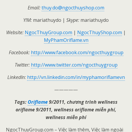
Email:
thuy.do@ngocthuyshop.com
Y!M:
mariathuydo |
Skype:
mariathuydo
Website:
NgocThuyGroup.com
|
NgocThuyShop.com
|
MyPhamOriflame.vn
Facebook:
http://www.facebook.com/ngocthuygroup
Twitter:
http://www.twitter.com/ngocthuygroup
LinkedIn:
http://vn.linkedin.com/in/myphamoriflamevn
—————
Tags:
Oriflame
9/2011, chương trình wellness
oriflame 9/2011, wellness oriflame miễn phí,
wellness miễn phí
NgocThuyGroup.com – Việc làm thêm, Việc làm ngoài